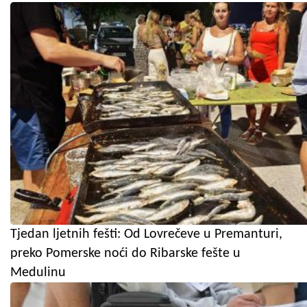
Tjedan ljetnih fešti: Od Lovrečeve u Premanturi,
preko Pomerske noći do Ribarske fešte u
Medulinu