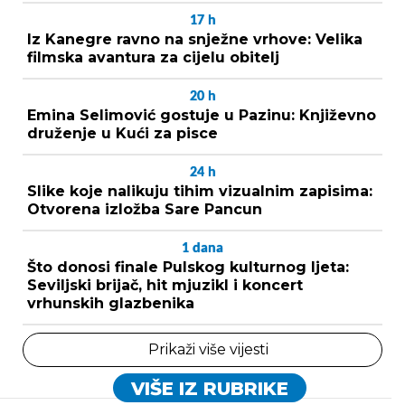
17
h
Iz Kanegre ravno na snježne vrhove: Velika
filmska avantura za cijelu obitelj
20
h
Emina Selimović gostuje u Pazinu: Književno
druženje u Kući za pisce
24
h
Slike koje nalikuju tihim vizualnim zapisima:
Otvorena izložba Sare Pancun
1
dana
Što donosi finale Pulskog kulturnog ljeta:
Seviljski brijač, hit mjuzikl i koncert
vrhunskih glazbenika
Prikaži više vijesti
VIŠE IZ RUBRIKE