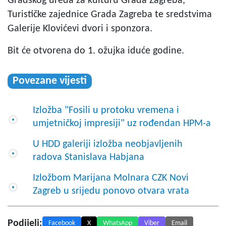
Gradskog ureda za kulturu Grada Zagreba,
Turističke zajednice Grada Zagreba te sredstvima
Galerije Klovićevi dvori i sponzora.
Bit će otvorena do 1. ožujka iduće godine.
Povezane vijesti
Izložba "Fosili u protoku vremena i
umjetničkoj impresiji" uz rođendan HPM-a
U HDD galeriji izložba neobjavljenih
radova Stanislava Habjana
Izložbom Marijana Molnara CZK Novi
Zagreb u srijedu ponovo otvara vrata
Podijeli:
Facebook
X
WhatsApp
Viber
Email