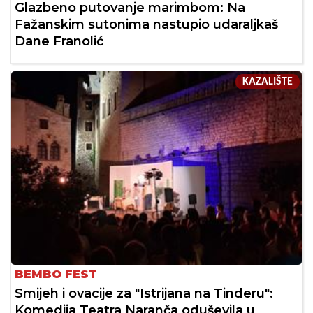
Glazbeno putovanje marimbom: Na
Fažanskim sutonima nastupio udaraljkaš
Dane Franolić
KAZALIŠTE
BEMBO FEST
Smijeh i ovacije za "Istrijana na Tinderu":
Komedija Teatra Naranča oduševila u