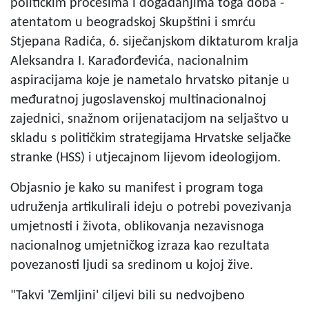
političkim procesima i događanjima toga doba -
atentatom u beogradskoj Skupštini i smrću
Stjepana Radića, 6. siječanjskom diktaturom kralja
Aleksandra I. Karađorđevića, nacionalnim
aspiracijama koje je nametalo hrvatsko pitanje u
međuratnoj jugoslavenskoj multinacionalnoj
zajednici, snažnom orijenatacijom na seljaštvo u
skladu s političkim strategijama Hrvatske seljačke
stranke (HSS) i utjecajnom lijevom ideologijom.
Objasnio je kako su manifest i program toga
udruženja artikulirali ideju o potrebi povezivanja
umjetnosti i života, oblikovanja nezavisnoga
nacionalnog umjetničkog izraza kao rezultata
povezanosti ljudi sa sredinom u kojoj žive.
"Takvi 'Zemljini' ciljevi bili su nedvojbeno