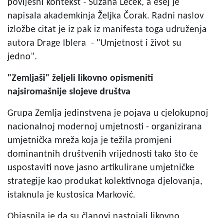
povijesni kontekst - Suzana Leček, a esej je
napisala akademkinja Željka Čorak. Radni naslov
izložbe citat je iz pak iz manifesta toga udruženja
autora Drage Iblera - "Umjetnost i život su
jedno".
"Zemljaši" željeli likovno opismeniti
najsiromašnije slojeve društva
Grupa Zemlja jedinstvena je pojava u cjelokupnoj
nacionalnoj modernoj umjetnosti - organizirana
umjetnička mreža koja je težila promjeni
dominantnih društvenih vrijednosti tako što će
uspostaviti nove jasno artikulirane umjetničke
strategije kao produkat kolektivnoga djelovanja,
istaknula je kustosica Marković.
Objasnila je da su članovi nastojali likovno