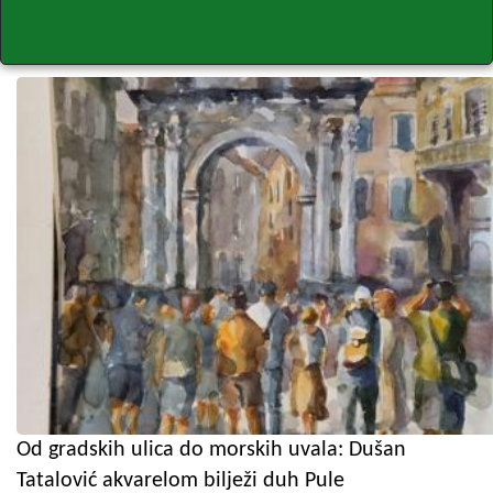
Od gradskih ulica do morskih uvala: Dušan
Tatalović akvarelom bilježi duh Pule