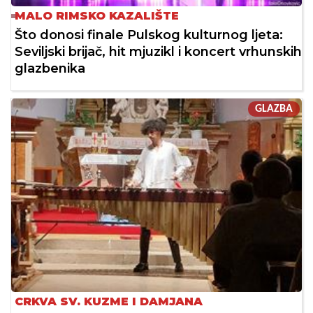
MALO RIMSKO KAZALIŠTE
Što donosi finale Pulskog kulturnog ljeta:
Seviljski brijač, hit mjuzikl i koncert vrhunskih
glazbenika
GLAZBA
CRKVA SV. KUZME I DAMJANA