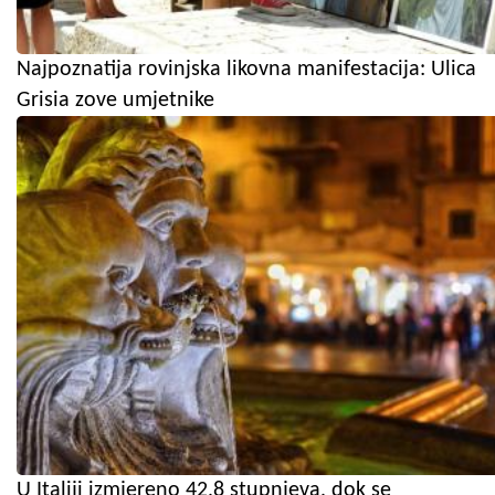
Najpoznatija rovinjska likovna manifestacija: Ulica
Grisia zove umjetnike
U Italiji izmjereno 42,8 stupnjeva, dok se