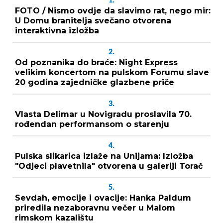
1.
FOTO / Nismo ovdje da slavimo rat, nego mir:
U Domu branitelja svečano otvorena
interaktivna izložba
2.
Od poznanika do braće: Night Express
velikim koncertom na pulskom Forumu slave
20 godina zajedničke glazbene priče
3.
Vlasta Delimar u Novigradu proslavila 70.
rođendan performansom o starenju
4.
Pulska slikarica izlaže na Unijama: Izložba
"Odjeci plavetnila" otvorena u galeriji Torač
5.
Sevdah, emocije i ovacije: Hanka Paldum
priredila nezaboravnu večer u Malom
rimskom kazalištu