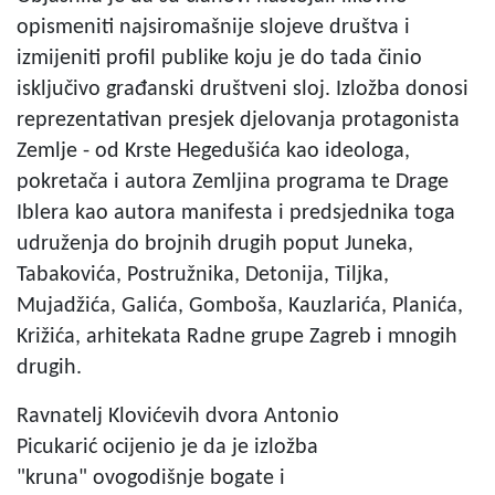
opismeniti najsiromašnije slojeve društva i
izmijeniti profil publike koju je do tada činio
isključivo građanski društveni sloj. Izložba donosi
reprezentativan presjek djelovanja protagonista
Zemlje - od Krste Hegedušića kao ideologa,
pokretača i autora Zemljina programa te Drage
Iblera kao autora manifesta i predsjednika toga
udruženja do brojnih drugih poput Juneka,
Tabakovića, Postružnika, Detonija, Tiljka,
Mujadžića, Galića, Gomboša, Kauzlarića, Planića,
Križića, arhitekata Radne grupe Zagreb i mnogih
drugih.
Ravnatelj Klovićevih dvora Antonio
Picukarić ocijenio je da je izložba
"kruna" ovogodišnje bogate i