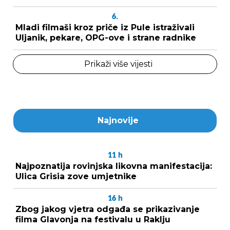
6.
Mladi filmaši kroz priče iz Pule istraživali
Uljanik, pekare, OPG-ove i strane radnike
Prikaži više vijesti
Najnovije
11
h
Najpoznatija rovinjska likovna manifestacija:
Ulica Grisia zove umjetnike
16
h
Zbog jakog vjetra odgađa se prikazivanje
filma Glavonja na festivalu u Raklju