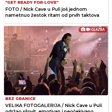
"GET READY FOR LOVE"
FOTO / Nick Cave u Puli još jednom
nametnuo žestok ritam od prvih taktova
GLAZBA
BEZ GRANICE
VELIKA FOTOGALERIJA / Nick Cave u Puli
održao silovit, emotivan i neočekivano