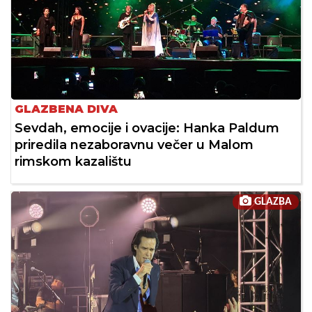
GLAZBENA DIVA
Sevdah, emocije i ovacije: Hanka Paldum
priredila nezaboravnu večer u Malom
rimskom kazalištu
GLAZBA