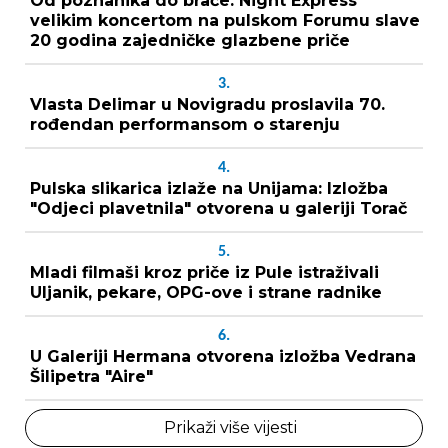
Od poznanika do braće: Night Express
velikim koncertom na pulskom Forumu slave
20 godina zajedničke glazbene priče
3.
Vlasta Delimar u Novigradu proslavila 70.
rođendan performansom o starenju
4.
Pulska slikarica izlaže na Unijama: Izložba
"Odjeci plavetnila" otvorena u galeriji Torač
5.
Mladi filmaši kroz priče iz Pule istraživali
Uljanik, pekare, OPG-ove i strane radnike
6.
U Galeriji Hermana otvorena izložba Vedrana
Šilipetra "Aire"
Prikaži više vijesti