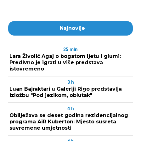
Najnovije
25
min
Lara Živolić Agaj o bogatom ljetu i glumi:
Predivno je igrati u više predstava
istovremeno
3
h
Luan Bajraktari u Galeriji Rigo predstavlja
izložbu "Pod jezikom, oblutak"
4
h
Obilježava se deset godina rezidencijalnog
programa AiR Kuberton: Mjesto susreta
suvremene umjetnosti