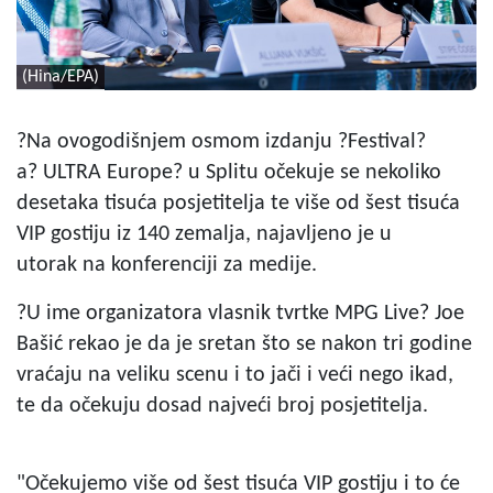
(Hina/EPA)
?Na ovogodišnjem osmom izdanju ?Festival?
a? ULTRA Europe? u Splitu očekuje se nekoliko
desetaka tisuća posjetitelja te više od šest tisuća
VIP gostiju iz 140 zemalja, najavljeno je u
utorak na konferenciji za medije.
?U ime organizatora vlasnik tvrtke MPG Live? Joe
Bašić rekao je da je sretan što se nakon tri godine
vraćaju na veliku scenu i to jači i veći nego ikad,
te da očekuju dosad najveći broj posjetitelja.
"Očekujemo više od šest tisuća VIP gostiju i to će