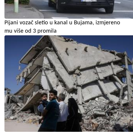
Pijani vozač sletio u kanal u Bujama, izmjereno
mu više od 3 promila