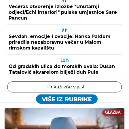
4
h
Večeras otvorenje izložbe "Unutarnji
odjeci/Echi interiori" pulske umjetnice Sare
Pancun
9
h
Sevdah, emocije i ovacije: Hanka Paldum
priredila nezaboravnu večer u Malom
rimskom kazalištu
11
h
Od gradskih ulica do morskih uvala: Dušan
Tatalović akvarelom bilježi duh Pule
Prikaži više vijesti
VIŠE IZ RUBRIKE
GLAZBA