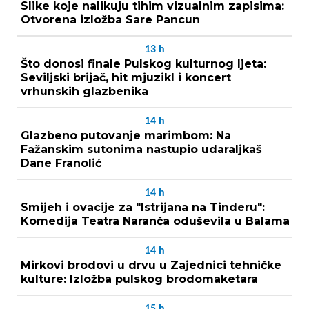
Slike koje nalikuju tihim vizualnim zapisima:
Otvorena izložba Sare Pancun
13
h
Što donosi finale Pulskog kulturnog ljeta:
Seviljski brijač, hit mjuzikl i koncert
vrhunskih glazbenika
14
h
Glazbeno putovanje marimbom: Na
Fažanskim sutonima nastupio udaraljkaš
Dane Franolić
14
h
Smijeh i ovacije za "Istrijana na Tinderu":
Komedija Teatra Naranča oduševila u Balama
14
h
Mirkovi brodovi u drvu u Zajednici tehničke
kulture: Izložba pulskog brodomaketara
15
h