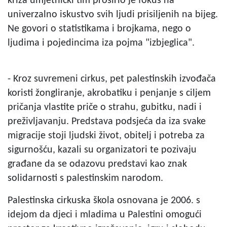
kriza umjetnički tim proširio je fokus na
univerzalno iskustvo svih ljudi prisiljenih na bijeg.
Ne govori o statistikama i brojkama, nego o
ljudima i pojedincima iza pojma "izbjeglica".
- Kroz suvremeni cirkus, pet palestinskih izvođača
koristi žongliranje, akrobatiku i penjanje s ciljem
pričanja vlastite priče o strahu, gubitku, nadi i
preživljavanju. Predstava podsjeća da iza svake
migracije stoji ljudski život, obitelj i potreba za
sigurnošću, kazali su organizatori te pozivaju
građane da se odazovu predstavi kao znak
solidarnosti s palestinskim narodom.
Palestinska cirkuska škola osnovana je 2006. s
idejom da djeci i mladima u Palestini omogući