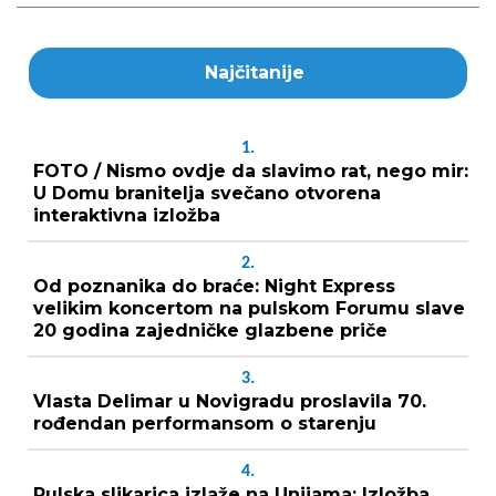
Najčitanije
1.
FOTO / Nismo ovdje da slavimo rat, nego mir:
U Domu branitelja svečano otvorena
interaktivna izložba
2.
Od poznanika do braće: Night Express
velikim koncertom na pulskom Forumu slave
20 godina zajedničke glazbene priče
3.
Vlasta Delimar u Novigradu proslavila 70.
rođendan performansom o starenju
4.
Pulska slikarica izlaže na Unijama: Izložba