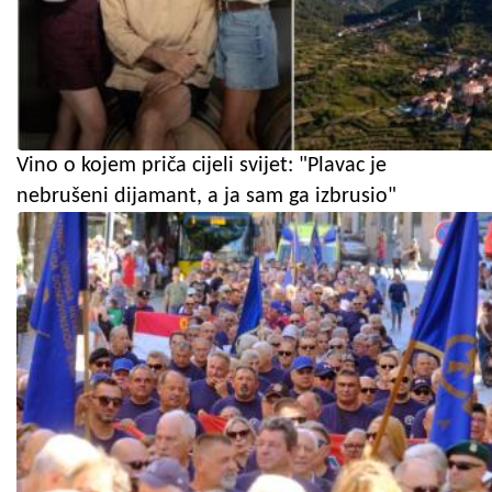
Vino o kojem priča cijeli svijet: "Plavac je
nebrušeni dijamant, a ja sam ga izbrusio"