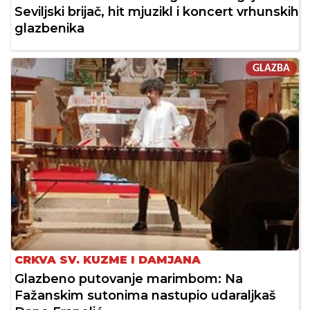
Seviljski brijač, hit mjuzikl i koncert vrhunskih
glazbenika
GLAZBA
CRKVA SV. KUZME I DAMJANA
Glazbeno putovanje marimbom: Na
Fažanskim sutonima nastupio udaraljkaš