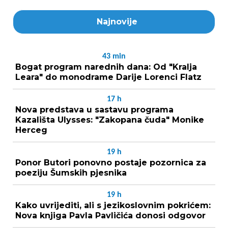
Najnovije
43
min
Bogat program narednih dana: Od "Kralja
Leara" do monodrame Darije Lorenci Flatz
17
h
Nova predstava u sastavu programa
Kazališta Ulysses: "Zakopana čuda" Monike
Herceg
19
h
Ponor Butori ponovno postaje pozornica za
poeziju Šumskih pjesnika
19
h
Kako uvrijediti, ali s jezikoslovnim pokrićem:
Nova knjiga Pavla Pavličića donosi odgovor