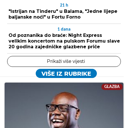
21
h
"Istrijan na Tinderu" u Balama, "Jedne lijepe
baljanske noći" u Fortu Forno
1
dana
Od poznanika do braće: Night Express
velikim koncertom na pulskom Forumu slave
20 godina zajedničke glazbene priče
Prikaži više vijesti
VIŠE IZ RUBRIKE
GLAZBA