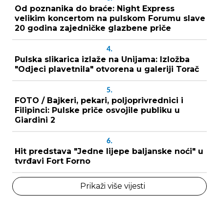
Od poznanika do braće: Night Express
velikim koncertom na pulskom Forumu slave
20 godina zajedničke glazbene priče
4.
Pulska slikarica izlaže na Unijama: Izložba
"Odjeci plavetnila" otvorena u galeriji Torač
5.
FOTO / Bajkeri, pekari, poljoprivrednici i
Filipinci: Pulske priče osvojile publiku u
Giardini 2
6.
Hit predstava "Jedne lijepe baljanske noći" u
tvrđavi Fort Forno
Prikaži više vijesti