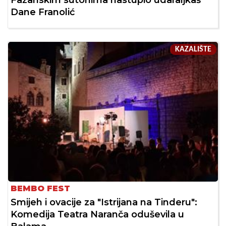
Fažanskim sutonima nastupio udaraljkaš
Dane Franolić
KAZALIŠTE
BEMBO FEST
Smijeh i ovacije za "Istrijana na Tinderu":
Komedija Teatra Naranča oduševila u