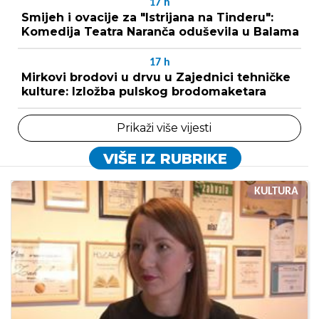
17
h
Smijeh i ovacije za "Istrijana na Tinderu":
Komedija Teatra Naranča oduševila u Balama
17
h
Mirkovi brodovi u drvu u Zajednici tehničke
kulture: Izložba pulskog brodomaketara
Prikaži više vijesti
VIŠE IZ RUBRIKE
KULTURA