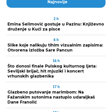
Najnovije
2
h
Emina Selimović gostuje u Pazinu: Književno
druženje u Kući za pisce
6
h
Slike koje nalikuju tihim vizualnim zapisima:
Otvorena izložba Sare Pancun
16
h
Što donosi finale Pulskog kulturnog ljeta:
Seviljski brijač, hit mjuzikl i koncert
vrhunskih glazbenika
17
h
Glazbeno putovanje marimbom: Na
Fažanskim sutonima nastupio udaraljkaš
Dane Franolić