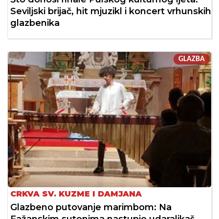
Seviljski brijač, hit mjuzikl i koncert vrhunskih
glazbenika
GLAZBA
CRKVA SV. KUZME I DAMJANA
Glazbeno putovanje marimbom: Na