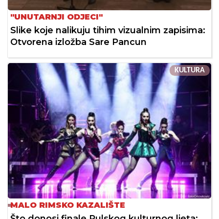
"UNUTARNJI ODJECI"
Slike koje nalikuju tihim vizualnim zapisima:
Otvorena izložba Sare Pancun
KULTURA
MALO RIMSKO KAZALIŠTE
Što donosi finale Pulskog kulturnog ljeta: