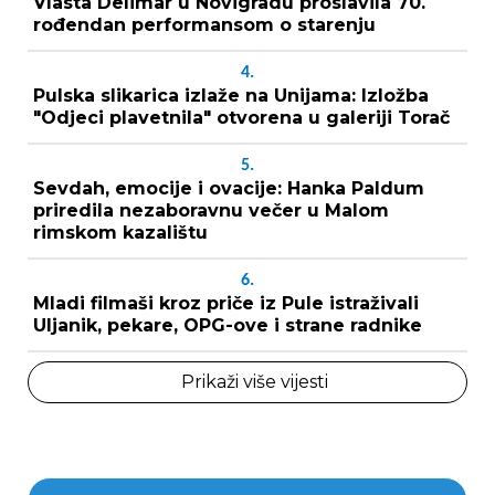
Vlasta Delimar u Novigradu proslavila 70.
rođendan performansom o starenju
4.
Pulska slikarica izlaže na Unijama: Izložba
"Odjeci plavetnila" otvorena u galeriji Torač
5.
Sevdah, emocije i ovacije: Hanka Paldum
priredila nezaboravnu večer u Malom
rimskom kazalištu
6.
Mladi filmaši kroz priče iz Pule istraživali
Uljanik, pekare, OPG-ove i strane radnike
Prikaži više vijesti