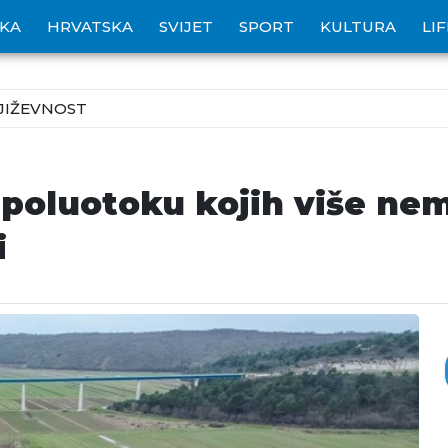
IKA
HRVATSKA
SVIJET
SPORT
KULTURA
LI
JIŽEVNOST
 poluotoku kojih više nem
i