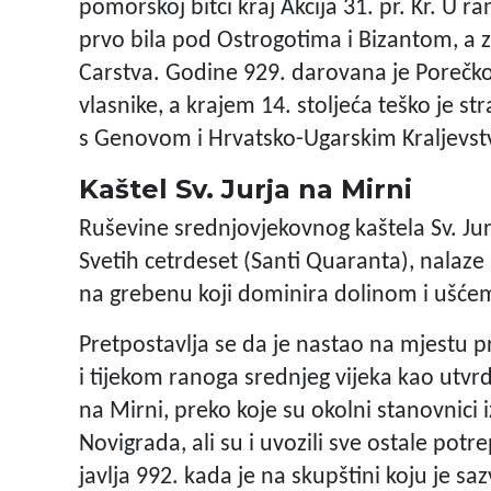
pomorskoj bitci kraj Akcija 31. pr. Kr. U 
prvo bila pod Ostrogotima i Bizantom, a 
Carstva. Godine 929. darovana je Porečkoj
vlasnike, a krajem 14. stoljeća teško je 
s Genovom i Hrvatsko-Ugarskim Kraljevs
Kaštel Sv. Jurja na Mirni
Ruševine srednjovjekovnog kaštela Sv. Jurj
Svetih cetrdeset (Santi Quaranta), nalaze
na grebenu koji dominira dolinom i ušćem
Pretpostavlja se da je nastao na mjestu 
i tijekom ranoga srednjeg vijeka kao utvr
na Mirni, preko koje su okolni stanovnici
Novigrada, ali su i uvozili sve ostale po
javlja 992. kada je na skupštini koju je sa