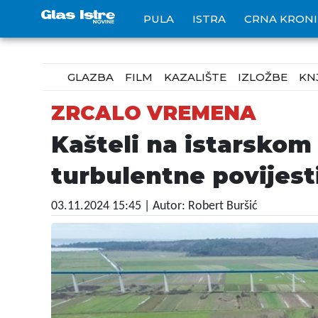
PULA
ISTRA
CRNA KRON
GLAZBA
FILM
KAZALIŠTE
IZLOŽBE
KN
ZRCALO VREMENA
Kašteli na istarskom
turbulentne povijest
03.11.2024 15:45
| Autor: Robert Buršić