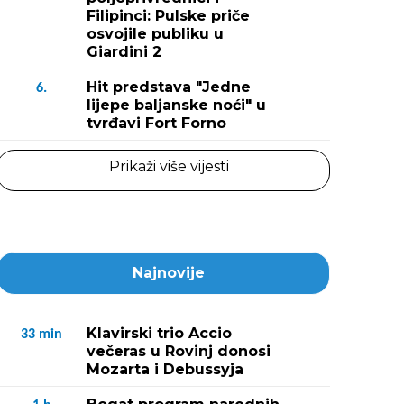
Filipinci: Pulske priče
osvojile publiku u
Giardini 2
Hit predstava "Jedne
6.
lijepe baljanske noći" u
tvrđavi Fort Forno
Prikaži više vijesti
Najnovije
Klavirski trio Accio
33
min
večeras u Rovinj donosi
Mozarta i Debussyja