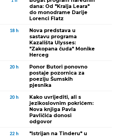
Bogat program narednih
1
h
dana: Od "Kralja Leara"
do monodrame Darije
Lorenci Flatz
Nova predstava u
18
h
sastavu programa
Kazališta Ulysses:
"Zakopana čuda" Monike
Herceg
Ponor Butori ponovno
20
h
postaje pozornica za
poeziju Šumskih
pjesnika
Kako uvrijediti, ali s
20
h
jezikoslovnim pokrićem:
Nova knjiga Pavla
Pavličića donosi
odgovor
"Istrijan na Tinderu" u
22
h