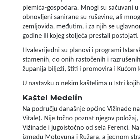
plemića-gospodara. Mnogi su sačuvani u i
obnovljeni sanirane su ruševine, ali mnogi
zemljovida, međutim, i za njih se uglavnom 
godine ili kojeg stoljeća prestali postojati.
Hvalevrijedni su planovi i programi Istar
stamenih, do onih rastočenih i razrušenih.
županija bilježi, štiti i promovira i Kućo
U nastavku o nekim kaštelima u Istri koji
Kaštel Medelin
Na području današnje općine Vižinade nal
Vitale). Nije točno poznat njegov položaj,
Vižinade i jugoistočno od sela Ferenci. 
između Motovuna i Ružara, a jednom str