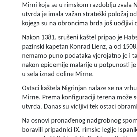
Mirni koja se u rimskom razdoblju zvala N
utvrda je imala važan strateški položaj oda
kojega su na obroncima brda još uočljivi 
Nakon 1381. srušeni kaštel pripao je Hab
pazinski kapetan Konrad Lienz, a od 1508
nemamo puno podataka vjerojatno je i taj
nakon epidemije malarije u potpunosti je
u sela iznad doline Mirne.
Ostaci kaštela Nigrinjan nalaze se na vr
Mirne. Prema konfiguraciji terena može se 
utvrda. Danas su vidljivi tek ostaci obram
Na osnovi pronađenog nadgrobnog spomeni
boravili pripadnici IX. rimske legije Ispan