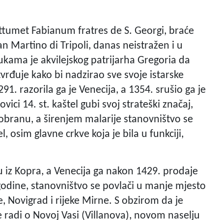
tumet Fabianum fratres de S. Georgi, braće
n Martino di Tripoli, danas neistražen i u
kama je akvilejskog patrijarha Gregoria da
vrđuje kako bi nadzirao sve svoje istarske
1. razorila ga je Venecija, a 1354. srušio ga je
ci 14. st. kaštel gubi svoj strateški značaj,
obranu, a širenjem malarije stanovništvo se
, osim glavne crkve koja je bila u funkciji,
iju iz Kopra, a Venecija ga nakon 1429. prodaje
odine, stanovništvo se povlači u manje mjesto
 Novigrad i rijeke Mirne. S obzirom da je
 radi o Novoj Vasi (Villanova), novom naselju