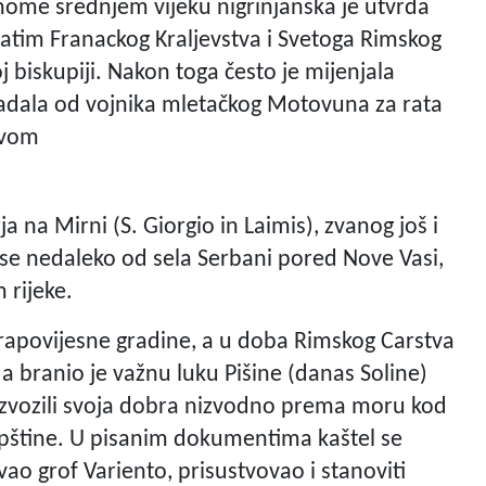
ranome srednjem vijeku nigrinjanska je utvrda
zatim Franackog Kraljevstva i Svetoga Rimskog
 biskupiji. Nakon toga često je mijenjala
stradala od vojnika mletačkog Motovuna za rata
tvom
a na Mirni (S. Giorgio in Laimis), zvanog još i
 se nedaleko od sela Serbani pored Nove Vasi,
 rijeke.
prapovijesne gradine, a u doba Rimskog Carstva
da branio je važnu luku Pišine (danas Soline)
 izvozili svoja dobra nizvodno prema moru kod
trepštine. U pisanim dokumentima kaštel se
zvao grof Variento, prisustvovao i stanoviti