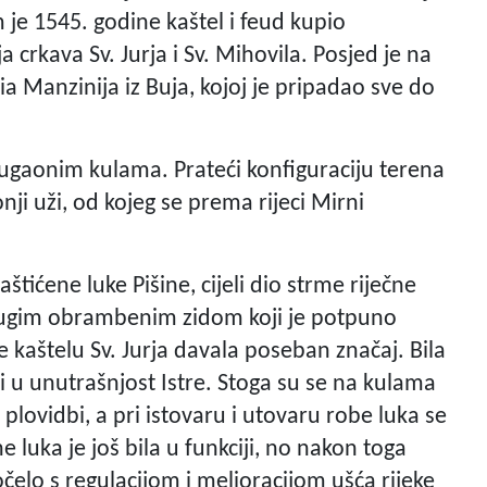
 je 1545. godine kaštel i feud kupio
crkava Sv. Jurja i Sv. Mihovila. Posjed je na
ia Manzinija iz Buja, kojoj je pripadao sve do
 ugaonim kulama. Prateći konfiguraciju terena
onji uži, od kojeg se prema rijeci Mirni
štićene luke Pišine, cijeli dio strme riječne
 dugim obrambenim zidom koji je potpuno
 kaštelu Sv. Jurja davala poseban značaj. Bila
li u unutrašnjost Istre. Stoga su se na kulama
 plovidbi, a pri istovaru i utovaru robe luka se
 luka je još bila u funkciji, no nakon toga
čelo s regulacijom i melioracijom ušća rijeke