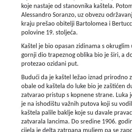
koje nastaje od stanovnika kaštela. Potom
Alessandro Soranzo, uz obvezu održavanja 
kraju prešao obitelji Bartolomea i Bertucc
polovine 19. stoljeća.
Kaštel je bio opasan zidinama s okruglim
gornji dio trapeznog oblika bio je širi, a d
protezao ozidani put.
Budući da je kaštel ležao iznad prirodno za
obale od kaštela do luke bio je zaštićen
zatvarao pristup s kopnene strane. Luka je
je na ishodištu važnih putova koji su vodi
kaštela palile baklje koje su davale pravac
zatvarala lancima. Do sredine 1906. godine
cijela je delta zatrpana muljem pa se zapo