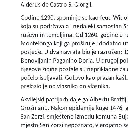
Alderus de Castro S. Giorgii.
Godine 1230. spominje se kao feud Widot
koja su podržavala i nedaleki samostan Sa
ruševnim temeljima. Od 1260. godine u ru
Montelonga koji ga proširuje i dodatno ut
posjede. U dva navrata bio je razrušen: 129
Đenovljanin Paganino Doria. U drugoj polovi
njegove zidine postale su neprikladne za 
počelo iseljavati. Gotovo kao prazan kaštel
prelazio je od vlasnika do vlasnika.
Akvilejski patrijarh daje ga Albertu Bratt
Grožnjanu. Nakon epidemije kuge 1476. g
San Zorzi, smješteno između komuna Buje,
mjesto San Zorzi nepoznato, vjerojatno se