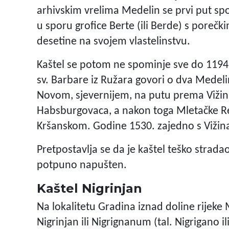
arhivskim vrelima Medelin se prvi put spo
u sporu grofice Berte (ili Berde) s pore
desetine na svojem vlastelinstvu.
Kaštel se potom ne spominje sve do 1194
sv. Barbare iz Ružara govori o dva Medeli
Novom, sjevernijem, na putu prema Vižina
Habsburgovaca, a nakon toga Mletačke Rep
Kršanskom. Godine 1530. zajedno s Vižina
Pretpostavlja se da je kaštel teško strada
potpuno napušten.
Kaštel Nigrinjan
Na lokalitetu Gradina iznad doline rijeke 
Nigrinjan ili Nigrignanum (tal. Nigrigano i