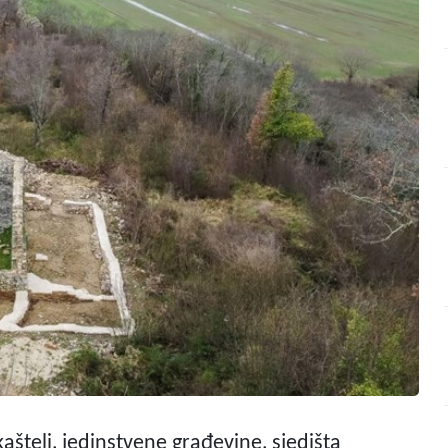
ašteli, jedinstvene građevine, sjedišta