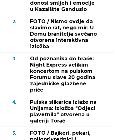
donosi smijeh i emocije
u Kazalište Gandusio
FOTO / Nismo ovdje da
2.
slavimo rat, nego mir: U
Domu branitelja svečano
otvorena interaktivna
izložba
Od poznanika do braće:
3.
Night Express velikim
koncertom na pulskom
Forumu slave 20 godina
zajedničke glazbene
priče
Pulska slikarica izlaže na
4.
Unijama: Izložba "Odjeci
plavetnila" otvorena u
galeriji Torač
FOTO / Bajkeri, pekari,
5.
poljoprivrednici i