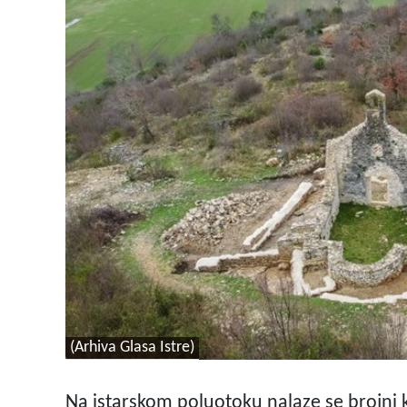
(Arhiva Glasa Istre)
Na istarskom poluotoku nalaze se brojni k