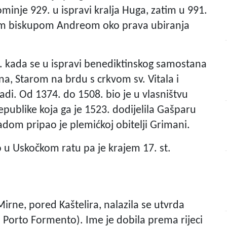
minje 929. u ispravi kralja Huga, zatim u 991.
čkim biskupom Andreom oko prava ubiranja
. kada se u ispravi benediktinskog samostana
na, Starom na brdu s crkvom sv. Vitala i
di. Od 1374. do 1508. bio je u vlasništvu
ublike koja ga je 1523. dodijelila Gašparu
dom pripao je plemićkoj obitelji Grimani.
o u Uskočkom ratu pa je krajem 17. st.
Mirne, pored Kaštelira, nalazila se utvrda
li Porto Formento). Ime je dobila prema rijeci