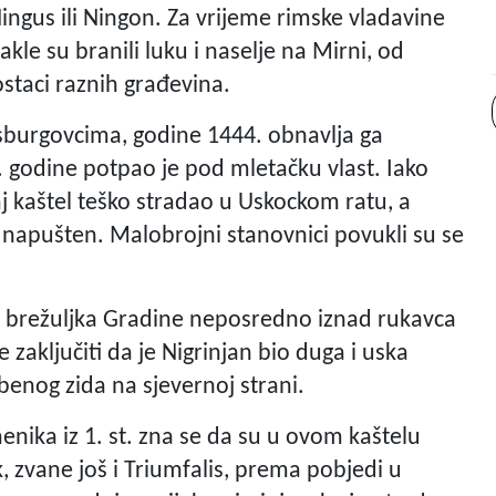
ingus ili Ningon. Za vrijeme rimske vladavine
kle su branili luku i naselje na Mirni, od
ostaci raznih građevina.
sburgovcima, godine 1444. obnavlja ga
. godine potpao je pod mletačku vlast. Iako
 kaštel teško stradao u Uskockom ratu, a
 napušten. Malobrojni stanovnici povukli su se
hu brežuljka Gradine neposredno iznad rukavca
zaključiti da je Nigrinjan bio duga i uska
benog zida na sjevernoj strani.
ka iz 1. st. zna se da su u ovom kaštelu
ik, zvane još i Triumfalis, prema pobjedi u