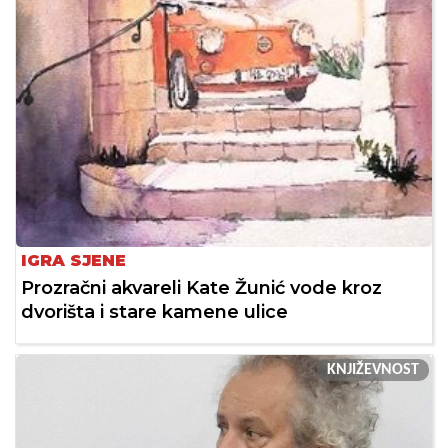
IGRA SJENE
Prozračni akvareli Kate Žunić vode kroz
dvorišta i stare kamene ulice
KNJIŽEVNOST