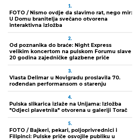
1.
FOTO / Nismo ovdje da slavimo rat, nego mir:
U Domu branitelja svečano otvorena
interaktivna izložba
2.
Od poznanika do braće: Night Express
velikim koncertom na pulskom Forumu slave
20 godina zajedničke glazbene priče
3.
Vlasta Delimar u Novigradu proslavila 70.
rođendan performansom o starenju
4.
Pulska slikarica izlaže na Unijama: Izložba
"Odjeci plavetnila" otvorena u galeriji Torač
5.
FOTO / Bajkeri, pekari, poljoprivrednici i
Filipinci: Pulske priče osvojile publiku u