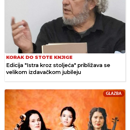
KORAK DO STOTE KNJIGE
Edicija "Istra kroz stoljeća" približava se
velikom izdavačkom jubileju
GLAZBA