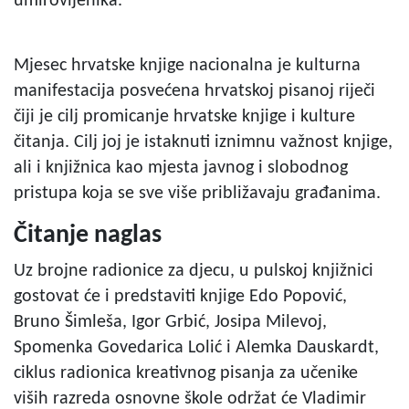
umirovljenika.
Mjesec hrvatske knjige nacionalna je kulturna
manifestacija posvećena hrvatskoj pisanoj riječi
čiji je cilj promicanje hrvatske knjige i kulture
čitanja. Cilj joj je istaknuti iznimnu važnost knjige,
ali i knjižnica kao mjesta javnog i slobodnog
pristupa koja se sve više približavaju građanima.
Čitanje naglas
Uz brojne radionice za djecu, u pulskoj knjižnici
gostovat će i predstaviti knjige Edo Popović,
Bruno Šimleša, Igor Grbić, Josipa Milevoj,
Spomenka Govedarica Lolić i Alemka Dauskardt,
ciklus radionica kreativnog pisanja za učenike
viših razreda osnovne škole održat će Vladimir