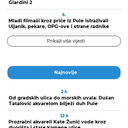
Giardini 2
6.
Mladi filmaši kroz priče iz Pule istraživali
Uljanik, pekare, OPG-ove i strane radnike
Prikaži više vijesti
Najnovije
2
h
Od gradskih ulica do morskih uvala: Dušan
Tatalović akvarelom bilježi duh Pule
12
h
Prozračni akvareli Kate Žunić vode kroz
dvorišta i stare kamene ulice