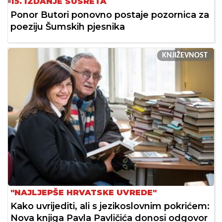
15. IZDANJE SUSRETA
Ponor Butori ponovno postaje pozornica za
poeziju Šumskih pjesnika
KNJIŽEVNOST
"NAJLJEPŠE HRVATSKE UVREDE"
Kako uvrijediti, ali s jezikoslovnim pokrićem:
Nova knjiga Pavla Pavličića donosi odgovor