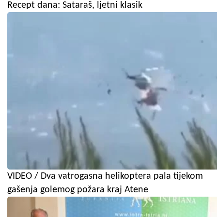
Recept dana: Sataraš, ljetni klasik
VIDEO / Dva vatrogasna helikoptera pala tijekom
gašenja golemog požara kraj Atene