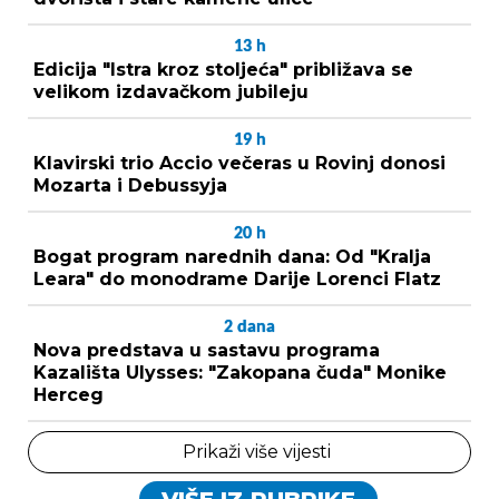
13
h
Edicija "Istra kroz stoljeća" približava se
velikom izdavačkom jubileju
19
h
Klavirski trio Accio večeras u Rovinj donosi
Mozarta i Debussyja
20
h
Bogat program narednih dana: Od "Kralja
Leara" do monodrame Darije Lorenci Flatz
2
dana
Nova predstava u sastavu programa
Kazališta Ulysses: "Zakopana čuda" Monike
Herceg
Prikaži više vijesti