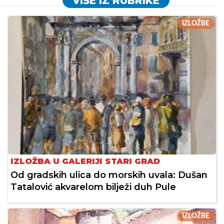
VIŠE IZ RUBRIKE
IZLOŽBE
IZLOŽBA U GALERIJI STARI GRAD
Od gradskih ulica do morskih uvala: Dušan
Tatalović akvarelom bilježi duh Pule
IZLOŽBE