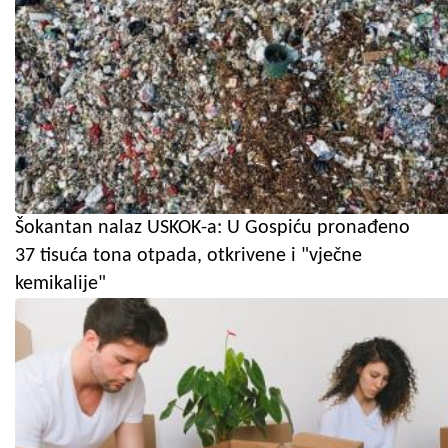
Šokantan nalaz USKOK-a: U Gospiću pronađeno
37 tisuća tona otpada, otkrivene i "vječne
kemikalije"