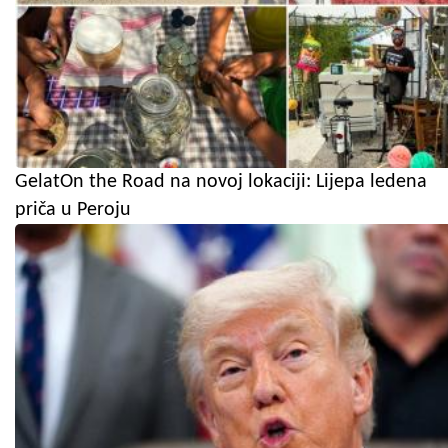
GelatOn the Road na novoj lokaciji: Lijepa ledena
priča u Peroju