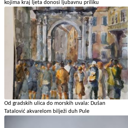
kojima kraj ljeta donosi ljubavnu priliku
Od gradskih ulica do morskih uvala: Dušan
Tatalović akvarelom bilježi duh Pule