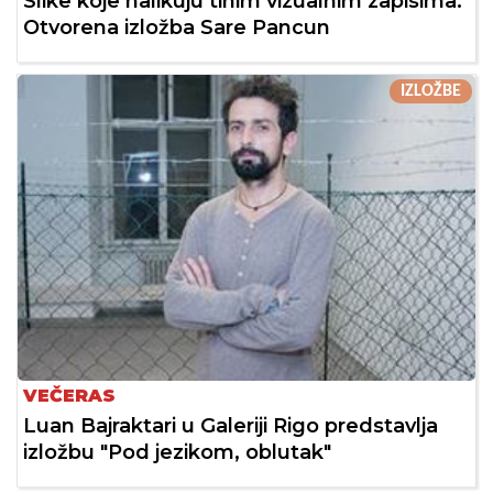
Slike koje nalikuju tihim vizualnim zapisima:
Otvorena izložba Sare Pancun
IZLOŽBE
VEČERAS
Luan Bajraktari u Galeriji Rigo predstavlja
izložbu "Pod jezikom, oblutak"