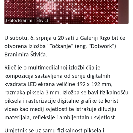
(Foto: Branimir Štivić)
U subotu, 6. srpnja u 20 sati u Galeriji Rigo bit će
otvorena izložba "Točkanje" (eng. "Dotwork")
Branimira Štivića.
Riječ je o multimedijalnoj izložbi čija je
kompozicija sastavljena od serije digitalnih
kvadrata LED ekrana veličine 192
x
192
mm,
razmaka piksela 3
mm. Izložba se bavi
f
izikalnošću
piksela i rasterizacije digitalne grafike te koristi
video kao medij svjetlosti te istražuje difuziju
materijala, refleksije i ambijentalnu svjetlost.
Umjetnik se uz samu fizikalnost piksela i