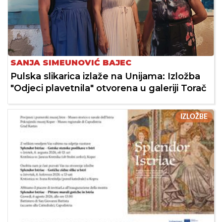
SANJA SIMEUNOVIĆ BAJEC
Pulska slikarica izlaže na Unijama: Izložba
"Odjeci plavetnila" otvorena u galeriji Torač
IZLOŽBE