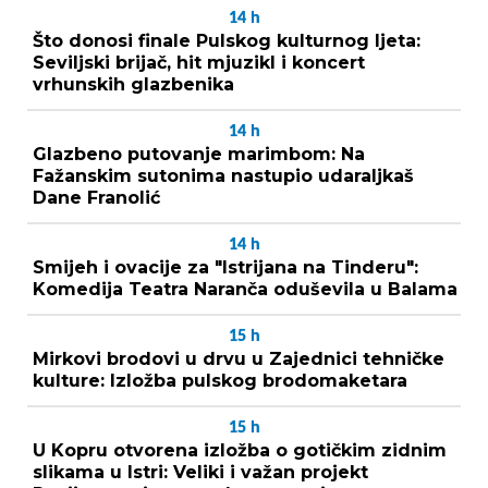
14
h
Što donosi finale Pulskog kulturnog ljeta:
Seviljski brijač, hit mjuzikl i koncert
vrhunskih glazbenika
14
h
Glazbeno putovanje marimbom: Na
Fažanskim sutonima nastupio udaraljkaš
Dane Franolić
14
h
Smijeh i ovacije za "Istrijana na Tinderu":
Komedija Teatra Naranča oduševila u Balama
15
h
Mirkovi brodovi u drvu u Zajednici tehničke
kulture: Izložba pulskog brodomaketara
15
h
U Kopru otvorena izložba o gotičkim zidnim
slikama u Istri: Veliki i važan projekt