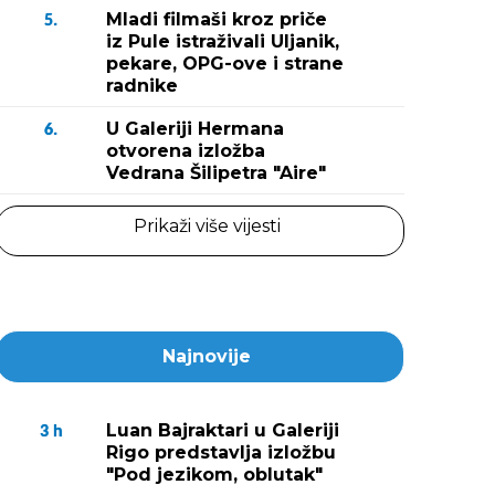
Mladi filmaši kroz priče
5.
iz Pule istraživali Uljanik,
pekare, OPG-ove i strane
radnike
U Galeriji Hermana
6.
otvorena izložba
Vedrana Šilipetra "Aire"
Prikaži više vijesti
Najnovije
Luan Bajraktari u Galeriji
3
h
Rigo predstavlja izložbu
"Pod jezikom, oblutak"