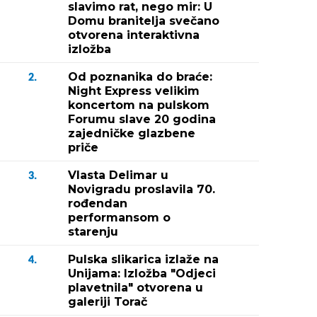
slavimo rat, nego mir: U
Domu branitelja svečano
otvorena interaktivna
izložba
Od poznanika do braće:
2.
Night Express velikim
koncertom na pulskom
Forumu slave 20 godina
zajedničke glazbene
priče
Vlasta Delimar u
3.
Novigradu proslavila 70.
rođendan
performansom o
starenju
Pulska slikarica izlaže na
4.
Unijama: Izložba "Odjeci
plavetnila" otvorena u
galeriji Torač