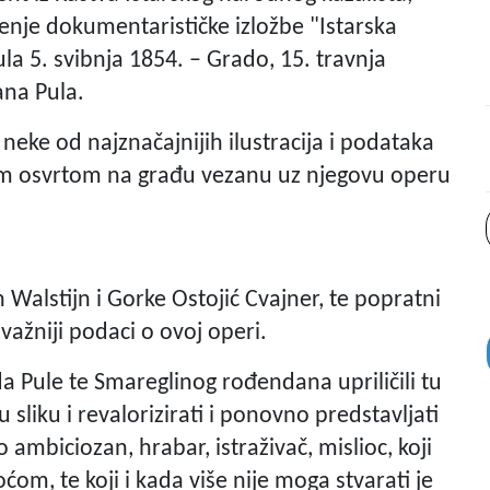
enje dokumentarističke izložbe "Istarska
a 5. svibnja 1854. – Grado, 15. travnja
ana Pula.
neke od najznačajnijih ilustracija i podataka
im osvrtom na građu vezanu uz njegovu operu
n Walstijn i Gorke Ostojić Cvajner, te popratni
važniji podaci o ovoj operi.
 Pule te Smareglinog rođendana upriličili tu
 sliku i revalorizirati i ponovno predstavljati
o ambiciozan, hrabar, istraživač, mislioc, koji
om, te koji i kada više nije moga stvarati je