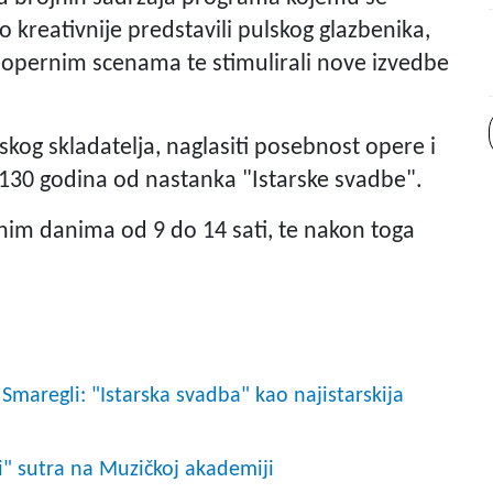
 kreativnije predstavili pulskog glazbenika,
im opernim scenama te stimulirali nove izvedbe
ulskog skladatelja, naglasiti posebnost opere i
i 130 godina od nastanka "Istarske svadbe".
dnim danima od 9 do 14 sati, te nakon toga
maregli: "Istarska svadba" kao najistarskija
bi" sutra na Muzičkoj akademiji