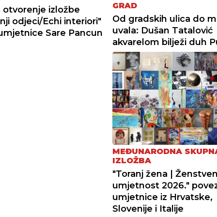
GRAD
 otvorenje izložbe
Od gradskih ulica do m
ji odjeci/Echi interiori"
uvala: Dušan Tatalović
umjetnice Sare Pancun
akvarelom bilježi duh P
MEĐUNARODNA SKUPN
IZLOŽBA
"Toranj žena | Ženstve
umjetnost 2026." pove
umjetnice iz Hrvatske,
Slovenije i Italije