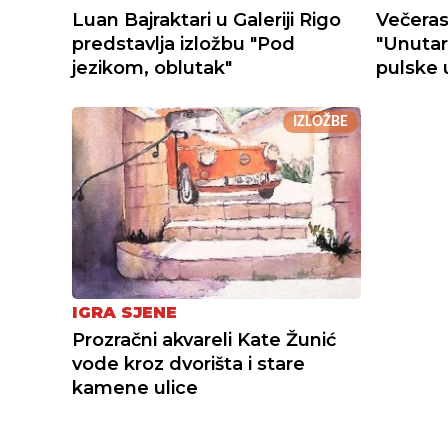
Luan Bajraktari u Galeriji Rigo
Večeras
predstavlja izložbu "Pod
"Unutarn
jezikom, oblutak"
pulske 
IZLOŽBE
IGRA SJENE
Prozračni akvareli Kate Žunić
vode kroz dvorišta i stare
kamene ulice