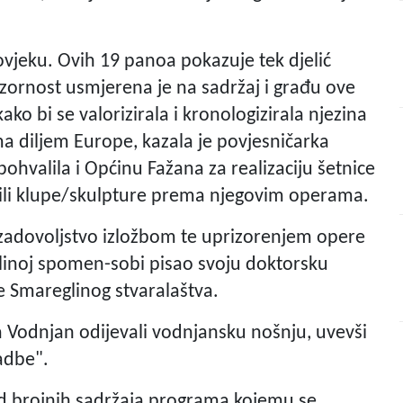
vjeku. Ovih 19 panoa pokazuje tek djelić
zornost usmjerena je na sadržaj i građu ove
ko bi se valorizirala i kronologizirala njezina
ma diljem Europe, kazala je povjesničarka
ohvalila i Općinu Fažana za realizaciju šetnice
adili klupe/skulpture prema njegovim operama.
ši zadovoljstvo izložbom te uprizorenjem opere
linoj spomen-sobi pisao svoju doktorsku
e Smareglinog stvaralaštva.
a Vodnjan odijevali vodnjansku nošnju, uvevši
vadbe".
od brojnih sadržaja programa kojemu se