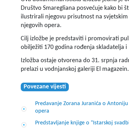
Društvo Smaregliana posvećuje kako bi što
ilustrirali njegovu prisutnost na svjetsk
njegovih opera.
Cilj izložbe je predstaviti i promovirati p
obilježiti 170 godina rođenja skladatelja 
Izložba ostaje otvorena do 31. srpnja ra
prelazi u vodnjanskoj galeriji El magazein.
Povezane vijesti
Predavanje Zorana Juranića o Antoniju S
opera
Predstavljanje knjige o "Istarskoj svad