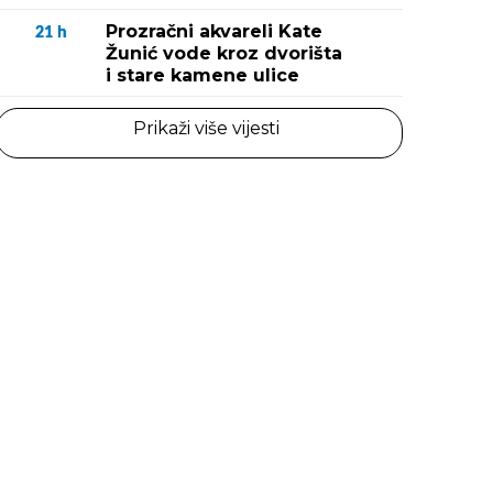
Prozračni akvareli Kate
21
h
Žunić vode kroz dvorišta
i stare kamene ulice
Prikaži više vijesti