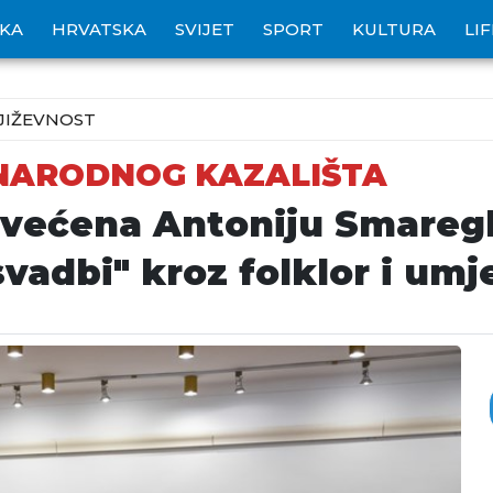
IKA
HRVATSKA
SVIJET
SPORT
KULTURA
LI
JIŽEVNOST
 NARODNOG KAZALIŠTA
svećena Antoniju Smare
svadbi" kroz folklor i umj