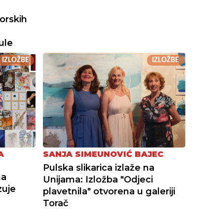
orskih
ule
IZLOŽBE
IZLOŽBE
A
SANJA SIMEUNOVIĆ BAJEC
Pulska slikarica izlaže na
na
Unijama: Izložba "Odjeci
zuje
plavetnila" otvorena u galeriji
Torač