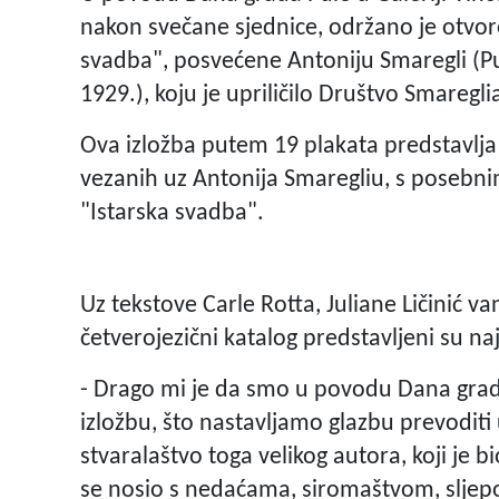
nakon svečane sjednice, održano je otvor
svadba", posvećene Antoniju Smaregli (Pul
1929.), koju je upriličilo Društvo Smaregli
Ova izložba putem 19 plakata predstavlja 
vezanih uz Antonija Smaregliu, s posebn
"Istarska svadba".
Uz tekstove Carle Rotta, Juliane Ličinić va
četverojezični katalog predstavljeni su naj
- Drago mi je da smo u povodu Dana grada
izložbu, što nastavljamo glazbu prevoditi u
stvaralaštvo toga velikog autora, koji je bi
se nosio s nedaćama, siromaštvom, sljepoć