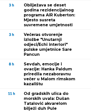
Obilježava se deset
3
h
godina rezidencijalnog
programa AiR Kuberton:
Mjesto susreta
suvremene umjetnosti
Večeras otvorenje
3
h
izložbe "Unutarnji
odjeci/Echi interiori"
pulske umjetnice Sare
Pancun
Sevdah, emocije i
8
h
ovacije: Hanka Paldum
priredila nezaboravnu
večer u Malom rimskom
kazalištu
Od gradskih ulica do
11
h
morskih uvala: Dušan
Tatalović akvarelom
bilježi duh Pule