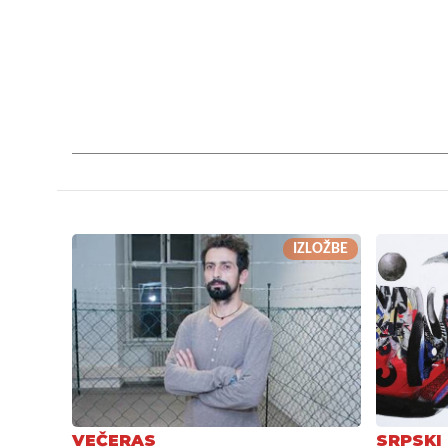
IZLOŽBE
VEČERAS
SRPSKI