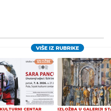
VIŠE IZ RUBRIKE
IZLOŽBE
 KULTURNI CENTAR
IZLOŽBA U GALERIJI ST