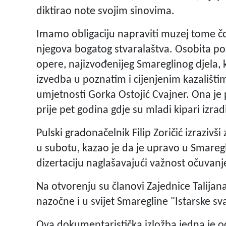
diktirao note svojim sinovima.
Imamo obligaciju napraviti muzej tome čo
njegova bogatog stvaralaštva. Osobita po
opere, najizvođenijeg Smareglinog djela, ka
izvedba u poznatim i cijenjenim kazališti
umjetnosti Gorka Ostojić Cvajner. Ona je p
prije pet godina gdje su mladi kipari izr
Pulski gradonačelnik Filip Zoričić izraziv
u subotu, kazao je da je upravo u Smareg
dizertaciju naglašavajući važnost očuvanj
Na otvorenju su članovi Zajednice Talijan
nazočne i u svijet Smaregline "Istarske s
Ova dokumentaristička izložba jedna je 