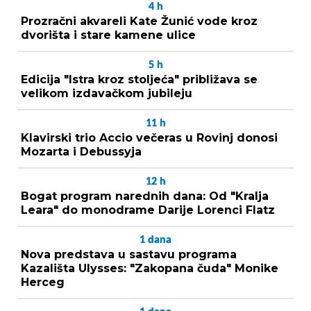
4
h
Prozračni akvareli Kate Žunić vode kroz
dvorišta i stare kamene ulice
5
h
Edicija "Istra kroz stoljeća" približava se
velikom izdavačkom jubileju
11
h
Klavirski trio Accio večeras u Rovinj donosi
Mozarta i Debussyja
12
h
Bogat program narednih dana: Od "Kralja
Leara" do monodrame Darije Lorenci Flatz
1
dana
Nova predstava u sastavu programa
Kazališta Ulysses: "Zakopana čuda" Monike
Herceg