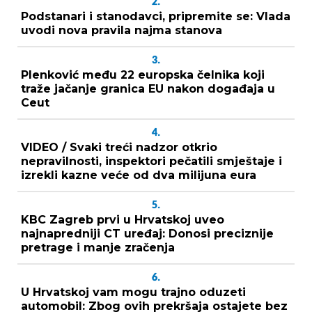
2.
Podstanari i stanodavci, pripremite se: Vlada
uvodi nova pravila najma stanova
3.
Plenković među 22 europska čelnika koji
traže jačanje granica EU nakon događaja u
Ceut
4.
VIDEO / Svaki treći nadzor otkrio
nepravilnosti, inspektori pečatili smještaje i
izrekli kazne veće od dva milijuna eura
5.
KBC Zagreb prvi u Hrvatskoj uveo
najnapredniji CT uređaj: Donosi preciznije
pretrage i manje zračenja
6.
U Hrvatskoj vam mogu trajno oduzeti
automobil: Zbog ovih prekršaja ostajete bez