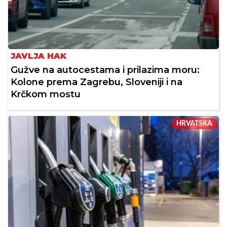
JAVLJA HAK
Gužve na autocestama i prilazima moru:
Kolone prema Zagrebu, Sloveniji i na
Krčkom mostu
HRVATSKA