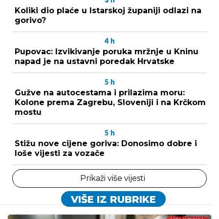
3
h
Koliki dio plaće u Istarskoj županiji odlazi na
gorivo?
4
h
Pupovac: Izvikivanje poruka mržnje u Kninu
napad je na ustavni poredak Hrvatske
5
h
Gužve na autocestama i prilazima moru:
Kolone prema Zagrebu, Sloveniji i na Krčkom
mostu
5
h
Stižu nove cijene goriva: Donosimo dobre i
loše vijesti za vozače
Prikaži više vijesti
VIŠE IZ RUBRIKE