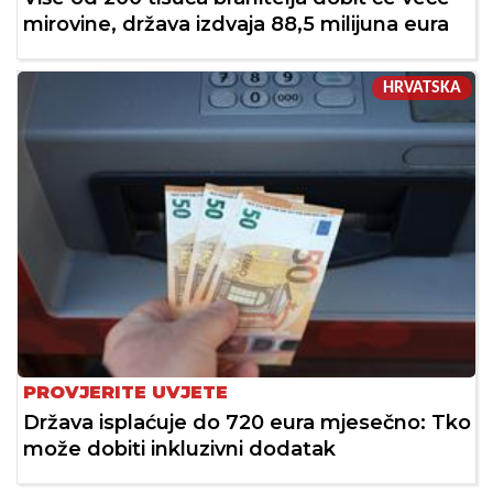
mirovine, država izdvaja 88,5 milijuna eura
HRVATSKA
PROVJERITE UVJETE
Država isplaćuje do 720 eura mjesečno: Tko
može dobiti inkluzivni dodatak