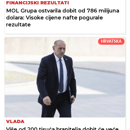
FINANCIJSKI REZULTATI
MOL Grupa ostvarila dobit od 786 milijuna
dolara: Visoke cijene nafte pogurale
rezultate
HRVATSKA
VLADA
Više od 200 tisuća branitelja dobit će veće