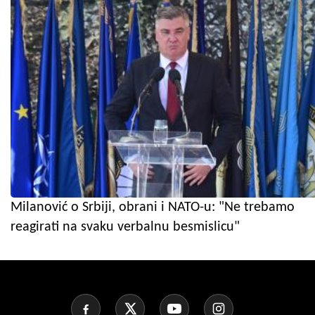
Milanović o Srbiji, obrani i NATO-u: "Ne trebamo
reagirati na svaku verbalnu besmislicu"