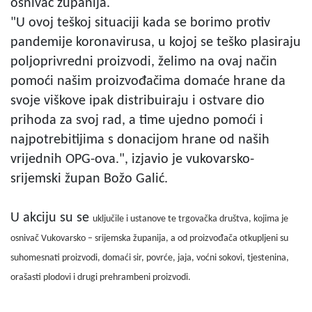
osnivač županija.
"U ovoj teškoj situaciji kada se borimo protiv
pandemije koronavirusa, u kojoj se teško plasiraju
poljoprivredni proizvodi, želimo na ovaj način
pomoći našim proizvođačima domaće hrane da
svoje viškove ipak distribuiraju i ostvare dio
prihoda za svoj rad, a time ujedno pomoći i
najpotrebitijima s donacijom hrane od naših
vrijednih OPG-ova.", izjavio je vukovarsko-
srijemski župan Božo Galić.
U akciju su se
uključile i ustanove te trgovačka društva, kojima je
osnivač Vukovarsko – srijemska županija, a od proizvođača otkupljeni su
suhomesnati proizvodi, domaći sir, povrće, jaja, voćni sokovi, tjestenina,
orašasti plodovi i drugi prehrambeni proizvodi.