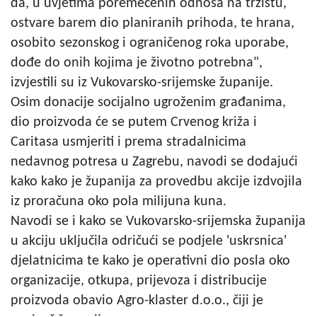
da, u uvjetima poremećenih odnosa na tržištu,
ostvare barem dio planiranih prihoda, te hrana,
osobito sezonskog i ograničenog roka uporabe,
dođe do onih kojima je životno potrebna",
izvjestili su iz Vukovarsko-srijemske županije.
Osim donacije socijalno ugroženim građanima,
dio proizvoda će se putem Crvenog križa i
Caritasa usmjeriti i prema stradalnicima
nedavnog potresa u Zagrebu, navodi se dodajući
kako kako je županija za provedbu akcije izdvojila
iz proračuna oko pola milijuna kuna.
Navodi se i kako se Vukovarsko-srijemska županija
u akciju uključila odričući se podjele 'uskrsnica'
djelatnicima te kako je operativni dio posla oko
organizacije, otkupa, prijevoza i distribucije
proizvoda obavio Agro-klaster d.o.o., čiji je