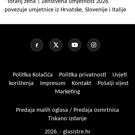
"Toranj žena | Ženstvena umjetnost 2026."
povezuje umjetnice iz Hrvatske, Slovenije i Italije
Politika Kolačića
Politika privatnosti
Uvjeti
korištenja
Impresum
Kontakt
Pošalji vijest
Marketing
Predaja malih oglasa / Predaja osmrtnica
Tiskano izdanje
2026. - glasistre.hr