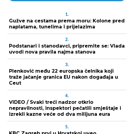
1.
Gužve na cestama prema moru: Kolone pred
naplatama, tunelima i prijelazima
2.
Podstanari i stanodavci, pripremite se: Vlada
uvodi nova pravila najma stanova
3.
Plenković među 22 europska čelnika koji
traže jačanje granica EU nakon događaja u
Ceut
4.
VIDEO / Svaki treći nadzor otkrio
nepravilnosti, inspektori pečatili smještaje i
izrekli kazne veće od dva milijuna eura
5.
KBC Zagreb prvi u Hrvatskoj uveo