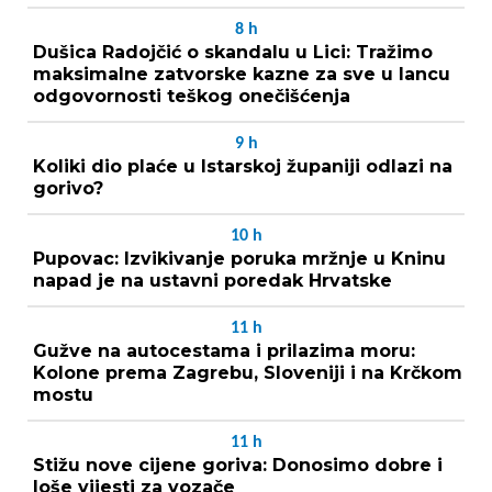
8
h
Dušica Radojčić o skandalu u Lici: Tražimo
maksimalne zatvorske kazne za sve u lancu
odgovornosti teškog onečišćenja
9
h
Koliki dio plaće u Istarskoj županiji odlazi na
gorivo?
10
h
Pupovac: Izvikivanje poruka mržnje u Kninu
napad je na ustavni poredak Hrvatske
11
h
Gužve na autocestama i prilazima moru:
Kolone prema Zagrebu, Sloveniji i na Krčkom
mostu
11
h
Stižu nove cijene goriva: Donosimo dobre i
loše vijesti za vozače