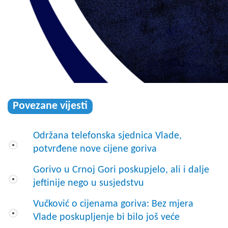
Povezane vijesti
Održana telefonska sjednica Vlade,
potvrđene nove cijene goriva
Gorivo u Crnoj Gori poskupjelo, ali i dalje
jeftinije nego u susjedstvu
Vučković o cijenama goriva: Bez mjera
Vlade poskupljenje bi bilo još veće