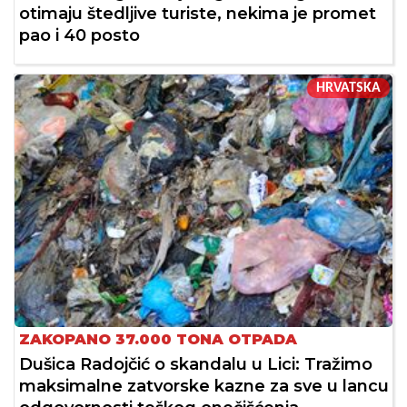
otimaju štedljive turiste, nekima je promet
pao i 40 posto
HRVATSKA
ZAKOPANO 37.000 TONA OTPADA
Dušica Radojčić o skandalu u Lici: Tražimo
maksimalne zatvorske kazne za sve u lancu