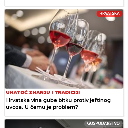
HRVATSKA
UNATOČ ZNANJU I TRADICIJI
Hrvatska vina gube bitku protiv jeftinog
uvoza. U čemu je problem?
GOSPODARSTVO