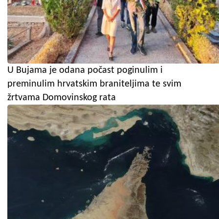
U Bujama je odana počast poginulim i
preminulim hrvatskim braniteljima te svim
žrtvama Domovinskog rata