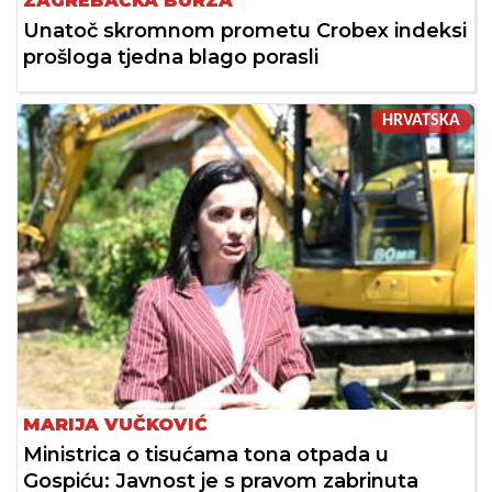
ZAGREBAČKA BURZA
Unatoč skromnom prometu Crobex indeksi
prošloga tjedna blago porasli
HRVATSKA
MARIJA VUČKOVIĆ
Ministrica o tisućama tona otpada u
Gospiću: Javnost je s pravom zabrinuta