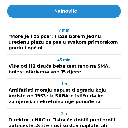
Najnovije
7
min
"More je i za pse": Traže barem jednu
uređenu plažu za pse u svakom primorskom
gradu i općini
45
min
Više od 112 tisuća beba testirano na SMA,
bolest otkrivena kod 15 djece
1
h
Antifašisti moraju napustiti zgradu koju
koriste od 1953.: Iz SABA-e ističu da im
zamjenska nekretnina nije ponuđena.
2
h
Direktor u HAC-u: "Istra će dobiti puni profil
autoceste...Stiže novi sustav naplate, ali