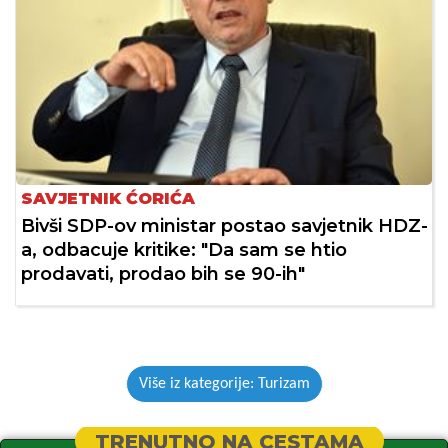
SAVJETNIK ĆORIĆA
Bivši SDP-ov ministar postao savjetnik HDZ-
a, odbacuje kritike: "Da sam se htio
prodavati, prodao bih se 90-ih"
Više iz kategorije: Turizam
TRENUTNO NA CESTAMA