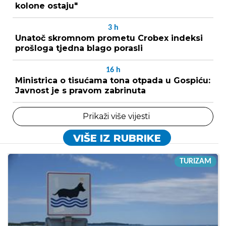
kolone ostaju"
3
h
Unatoč skromnom prometu Crobex indeksi
prošloga tjedna blago porasli
16
h
Ministrica o tisućama tona otpada u Gospiću:
Javnost je s pravom zabrinuta
Prikaži više vijesti
VIŠE IZ RUBRIKE
TURIZAM