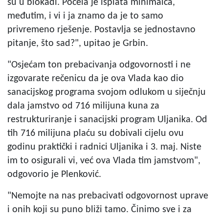
su u blokadi. Počela je isplata minimalca,
međutim, i vi i ja znamo da je to samo
privremeno rješenje. Postavlja se jednostavno
pitanje, što sad?", upitao je Grbin.
"Osjećam ton prebacivanja odgovornosti i ne
izgovarate rečenicu da je ova Vlada kao dio
sanacijskog programa svojom odlukom u siječnju
dala jamstvo od 716 milijuna kuna za
restrukturiranje i sanacijski program Uljanika. Od
tih 716 milijuna plaću su dobivali cijelu ovu
godinu praktički i radnici Uljanika i 3. maj. Niste
im to osigurali vi, već ova Vlada tim jamstvom",
odgovorio je Plenković.
"Nemojte na nas prebacivati odgovornost uprave
i onih koji su puno bliži tamo. Činimo sve i za