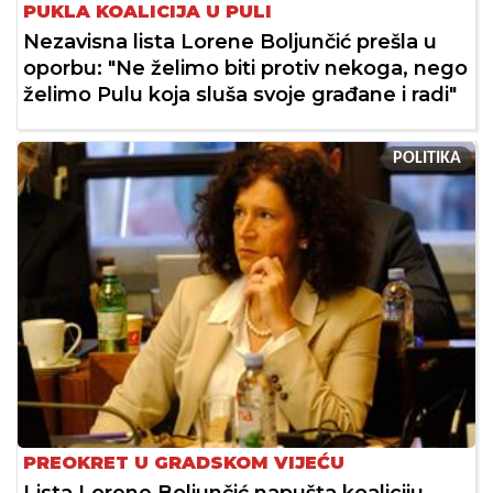
PUKLA KOALICIJA U PULI
Nezavisna lista Lorene Boljunčić prešla u
oporbu: "Ne želimo biti protiv nekoga, nego
želimo Pulu koja sluša svoje građane i radi"
POLITIKA
PREOKRET U GRADSKOM VIJEĆU
Lista Lorene Boljunčić napušta koaliciju,