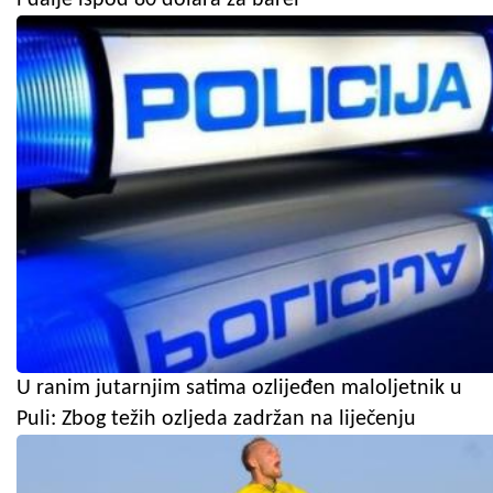
U ranim jutarnjim satima ozlijeđen maloljetnik u
Puli: Zbog težih ozljeda zadržan na liječenju