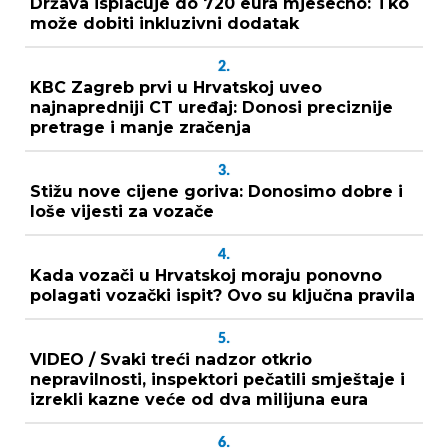
Država isplaćuje do 720 eura mjesečno: Tko
može dobiti inkluzivni dodatak
2.
KBC Zagreb prvi u Hrvatskoj uveo
najnapredniji CT uređaj: Donosi preciznije
pretrage i manje zračenja
3.
Stižu nove cijene goriva: Donosimo dobre i
loše vijesti za vozače
4.
Kada vozači u Hrvatskoj moraju ponovno
polagati vozački ispit? Ovo su ključna pravila
5.
VIDEO / Svaki treći nadzor otkrio
nepravilnosti, inspektori pečatili smještaje i
izrekli kazne veće od dva milijuna eura
6.