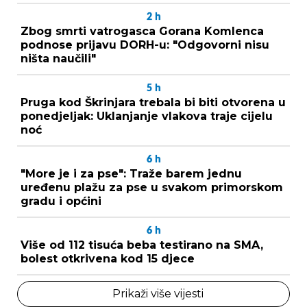
2
h
Zbog smrti vatrogasca Gorana Komlenca
podnose prijavu DORH-u: "Odgovorni nisu
ništa naučili"
5
h
Pruga kod Škrinjara trebala bi biti otvorena u
ponedjeljak: Uklanjanje vlakova traje cijelu
noć
6
h
"More je i za pse": Traže barem jednu
uređenu plažu za pse u svakom primorskom
gradu i općini
6
h
Više od 112 tisuća beba testirano na SMA,
bolest otkrivena kod 15 djece
Prikaži više vijesti