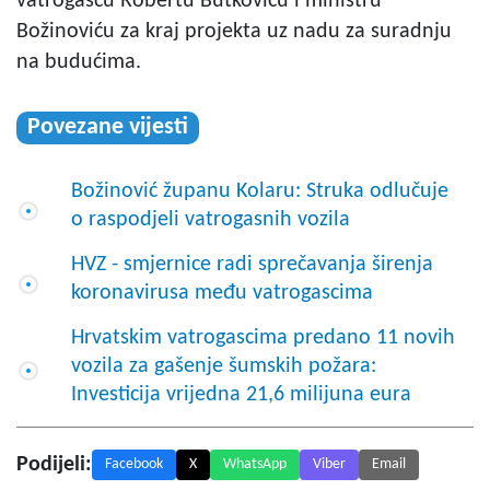
vatrogascu Robertu Butkoviću i ministru
Božinoviću za kraj projekta uz nadu za suradnju
na budućima.
Povezane vijesti
Božinović županu Kolaru: Struka odlučuje
o raspodjeli vatrogasnih vozila
HVZ - smjernice radi sprečavanja širenja
koronavirusa među vatrogascima
Hrvatskim vatrogascima predano 11 novih
vozila za gašenje šumskih požara:
Investicija vrijedna 21,6 milijuna eura
Podijeli:
Facebook
X
WhatsApp
Viber
Email