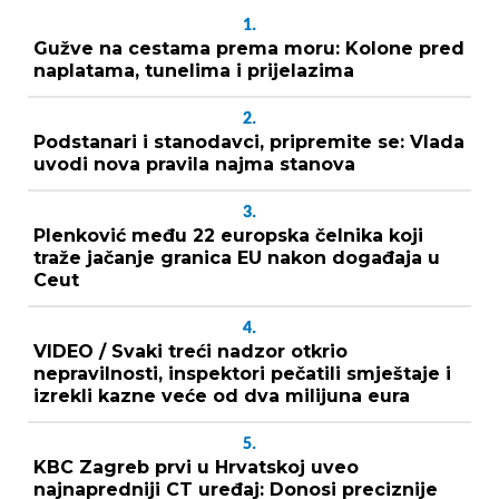
1.
Gužve na cestama prema moru: Kolone pred
naplatama, tunelima i prijelazima
2.
Podstanari i stanodavci, pripremite se: Vlada
uvodi nova pravila najma stanova
3.
Plenković među 22 europska čelnika koji
traže jačanje granica EU nakon događaja u
Ceut
4.
VIDEO / Svaki treći nadzor otkrio
nepravilnosti, inspektori pečatili smještaje i
izrekli kazne veće od dva milijuna eura
5.
KBC Zagreb prvi u Hrvatskoj uveo
najnapredniji CT uređaj: Donosi preciznije