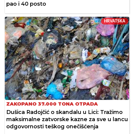
pao i 40 posto
HRVATSKA
ZAKOPANO 37.000 TONA OTPADA
Dušica Radojčić o skandalu u Lici: Tražimo
maksimalne zatvorske kazne za sve u lancu
odgovornosti teškog onečišćenja