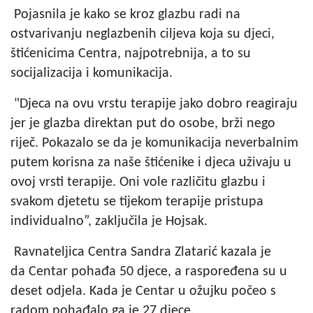
Pojasnila je kako se kroz glazbu radi na
ostvarivanju neglazbenih ciljeva koja su djeci,
štićenicima Centra, najpotrebnija, a to su
socijalizacija i komunikacija.
"Djeca na ovu vrstu terapije jako dobro reagiraju
jer je glazba direktan put do osobe, brži nego
riječ. Pokazalo se da je komunikacija neverbalnim
putem korisna za naše štićenike i djeca uživaju u
ovoj vrsti terapije. Oni vole različitu glazbu i
svakom djetetu se tijekom terapije pristupa
individualno”, zaključila je Hojsak.
Ravnateljica Centra Sandra Zlatarić kazala je
da Centar pohađa 50 djece, a raspoređena su u
deset odjela. Kada je Centar u ožujku počeo s
radom pohađalo ga je 27 djece.