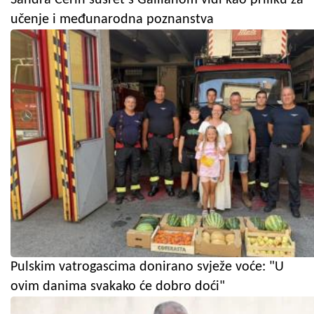
učenje i međunarodna poznanstva
Pulskim vatrogascima donirano svježe voće: "U
ovim danima svakako će dobro doći"