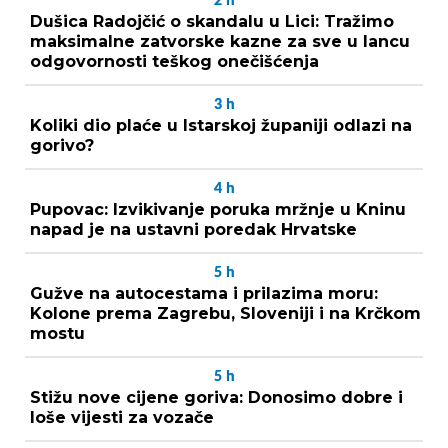
2
h
Dušica Radojčić o skandalu u Lici: Tražimo
maksimalne zatvorske kazne za sve u lancu
odgovornosti teškog onečišćenja
3
h
Koliki dio plaće u Istarskoj županiji odlazi na
gorivo?
4
h
Pupovac: Izvikivanje poruka mržnje u Kninu
napad je na ustavni poredak Hrvatske
5
h
Gužve na autocestama i prilazima moru:
Kolone prema Zagrebu, Sloveniji i na Krčkom
mostu
5
h
Stižu nove cijene goriva: Donosimo dobre i
loše vijesti za vozače