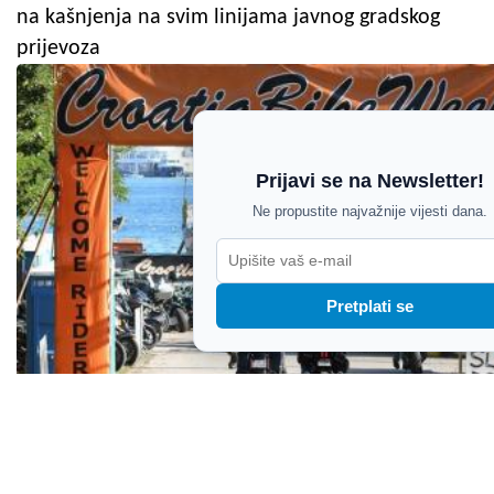
na kašnjenja na svim linijama javnog gradskog
prijevoza
Prijavi se na Newsletter!
Ne propustite najvažnije vijesti dana.
Pretplati se
Vallelunga ponovno bruji: Croatia Bike Week
donosi najveći spektakl dosad