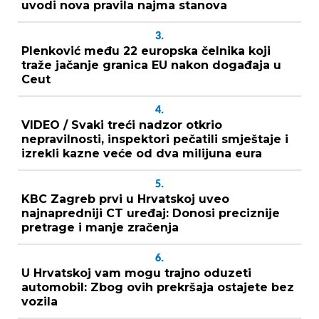
uvodi nova pravila najma stanova
3.
Plenković među 22 europska čelnika koji
traže jačanje granica EU nakon događaja u
Ceut
4.
VIDEO / Svaki treći nadzor otkrio
nepravilnosti, inspektori pečatili smještaje i
izrekli kazne veće od dva milijuna eura
5.
KBC Zagreb prvi u Hrvatskoj uveo
najnapredniji CT uređaj: Donosi preciznije
pretrage i manje zračenja
6.
U Hrvatskoj vam mogu trajno oduzeti
automobil: Zbog ovih prekršaja ostajete bez
vozila