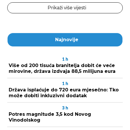
Prikaži više vijesti
Najnovije
1
h
Više od 200 tisuća branitelja dobit će veće
mirovine, država izdvaja 88,5 milijuna eura
1
h
Država isplaćuje do 720 eura mjesečno: Tko
može dobiti inkluzivni dodatak
3
h
Potres magnitude 3,5 kod Novog
Vinodolskog