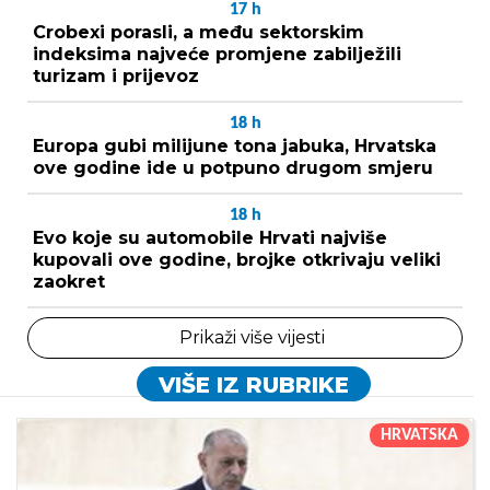
17
h
Crobexi porasli, a među sektorskim
indeksima najveće promjene zabilježili
turizam i prijevoz
18
h
Europa gubi milijune tona jabuka, Hrvatska
ove godine ide u potpuno drugom smjeru
18
h
Evo koje su automobile Hrvati najviše
kupovali ove godine, brojke otkrivaju veliki
zaokret
Prikaži više vijesti
VIŠE IZ RUBRIKE
HRVATSKA