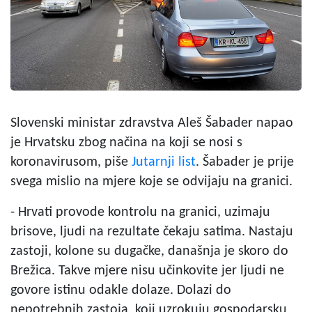
Slovenski ministar zdravstva Aleš Šabader napao
je Hrvatsku zbog načina na koji se nosi s
koronavirusom, piše
Jutarnji list
. Šabader je prije
svega mislio na mjere koje se odvijaju na granici.
- Hrvati provode kontrolu na granici, uzimaju
brisove, ljudi na rezultate čekaju satima. Nastaju
zastoji, kolone su dugačke, današnja je skoro do
Brežica. Takve mjere nisu učinkovite jer ljudi ne
govore istinu odakle dolaze. Dolazi do
nepotrebnih zastoja, koji uzrokuju gospodarsku