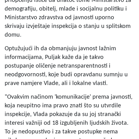
priopćenju ističe da unatoč tome Ministarstvo za
demografiju, obitelj, mlade i socijalnu politiku i
Ministarstvo zdravstva od javnosti uporno
skrivaju izvještaje inspekcija o stanju u splitskom
domu.
Optužujući ih da obmanjuju javnost lažnim
informacijama, Puljak kaže da je takvo
postupanje oličenje netransparentnosti i
neodgovornosti, koje budi opravdanu sumnju u
prave namjere Vlade, ali i lokalne vlasti.
"Ovakvim načinom 'komunikacije' prema javnosti,
koja neupitno ima pravo znati što su utvrdile
inspekcije, Vlada pokazuje da su joj stranački
interesi važniji od 18 izgubljenih ljudskih života.
To je nedopustivo i za takve postupke nema