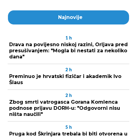
Najnovije
1
h
Drava na povijesno niskoj razini, Orljava pred
presušivanjem: "Mogla bi nestati za nekoliko
dana"
2
h
Preminuo je hrvatski fizičar i akademik Ivo
Šlaus
2
h
Zbog smrti vatrogasca Gorana Komlenca
podnose prijavu DORH-u: "Odgovorni nisu
ništa naučili"
5
h
Pruga kod Škrinjara trebala bi biti otvorena u