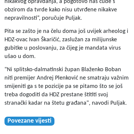
nikakvog opravdanja, a pogotovo nas čude s
obzirom da tvrde kako nisu utvrđene nikakve
nepravilnosti“, poručuje Puljak.
Pita se zašto je na čelu doma još uvijek arheolog i
HDZ-ovac Ivan Škaričić, zaslužan za milijunske
gubitke u poslovanju, za čijeg je mandata virus
ušao u dom.
"Ni splitsko-dalmatinski župan Blaženko Boban
niti premijer Andrej Plenković ne smatraju važnim
smijeniti ga s te pozicije pa se pitamo što se još
treba dogoditi da HDZ prestane štititi svoj
stranački kadar na štetu građana", navodi Puljak.
Povezane vijesti