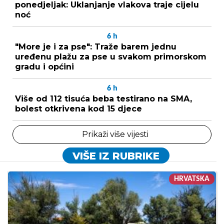
ponedjeljak: Uklanjanje vlakova traje cijelu
noć
6
h
"More je i za pse": Traže barem jednu
uređenu plažu za pse u svakom primorskom
gradu i općini
6
h
Više od 112 tisuća beba testirano na SMA,
bolest otkrivena kod 15 djece
Prikaži više vijesti
VIŠE IZ RUBRIKE
HRVATSKA