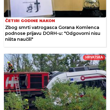
ČETIRI GODINE NAKON
Zbog smrti vatrogasca Gorana Komlenca
podnose prijavu DORH-u: "Odgovorni nisu
ništa naučili"
HRVATSKA