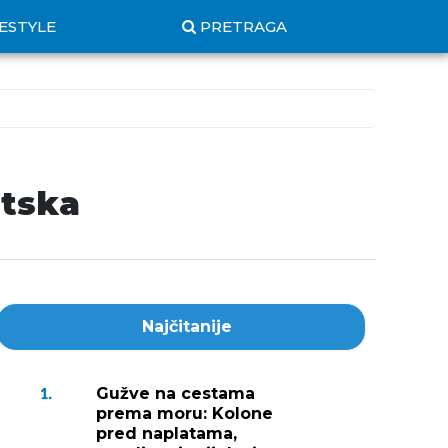
FESTYLE
PRETRAGA
atska
Najčitanije
Gužve na cestama
1.
prema moru: Kolone
pred naplatama,