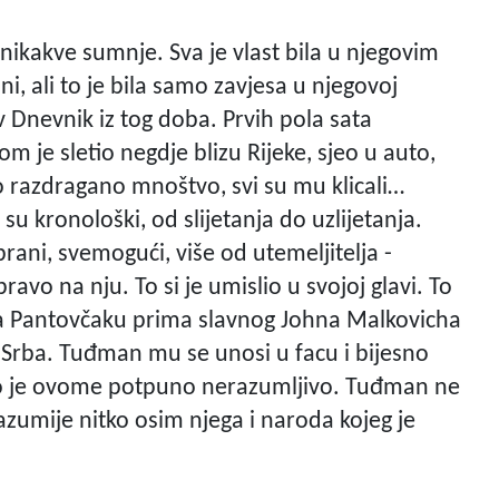
nikakve sumnje. Sva je vlast bila u njegovim
i, ali to je bila samo zavjesa u njegovoj
Dnevnik iz tog doba. Prvih pola sata
m je sletio negdje blizu Rijeke, sjeo u auto,
 razdragano mnoštvo, svi su mu klicali…
 su kronološki, od slijetanja do uzlijetanja.
ani, svemogući, više od utemeljitelja -
ravo na nju. To si je umislio u svojoj glavi. To
 Na Pantovčaku prima slavnog Johna Malkovicha
 i Srba. Tuđman mu se unosi u facu i bijesno
o je ovome potpuno nerazumljivo. Tuđman ne
azumije nitko osim njega i naroda kojeg je