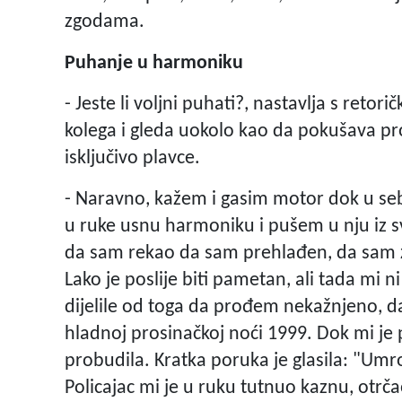
zgodama.
Puhanje u harmoniku
- Jeste li voljni puhati?, nastavlja s retori
kolega i gleda uokolo kao da pokušava pro
isključivo plavce.
- Naravno, kažem i gasim motor dok u se
u ruke usnu harmoniku i pušem u nju iz 
da sam rekao da sam prehlađen, da sam za
Lako je poslije biti pametan, ali tada mi 
dijelile od toga da prođem nekažnjeno, da
hladnoj prosinačkoj noći 1999. Dok mi je 
probudila. Kratka poruka je glasila: "Umro
Policajac mi je u ruku tutnuo kaznu, otrč