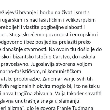
ivjevši hrvanje i borbu na život i smrt s
ugarskim i s nacifašističkim i velikosrpskim
eboljeti i vlastite pogibeljne slabosti i
ne… Stoga skrećemo pozornost i europskim i
govorno i bez posljedica prelaziti preko
e današnje stvarnosti. Na ovom tlu došlo je do
ko i bizantsko Istočno Carstvo, do raskola
 pravoslavno. Jugoslavija stvorena voljom
monarho-fašističkom, ni komunističkom
atske preobrazbe. Zanemarivanje svih tih
ih regionalnih okvira moglo bi, i to ne tek u
ti nova tragična zbivanja. Valja također shvatiti
i glavna unutrašnja snaga u slamanju
mperijalizma", dio je govora Franje Tuđmana