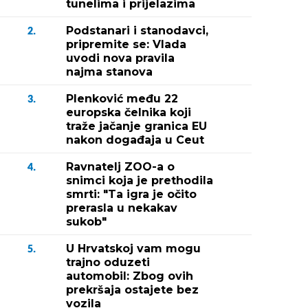
tunelima i prijelazima
Podstanari i stanodavci,
2.
pripremite se: Vlada
uvodi nova pravila
najma stanova
Plenković među 22
3.
europska čelnika koji
traže jačanje granica EU
nakon događaja u Ceut
Ravnatelj ZOO-a o
4.
snimci koja je prethodila
smrti: "Ta igra je očito
prerasla u nekakav
sukob"
U Hrvatskoj vam mogu
5.
trajno oduzeti
automobil: Zbog ovih
prekršaja ostajete bez
vozila