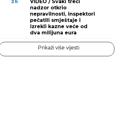
VIDEO / Svaki treći
3
h
nadzor otkrio
nepravilnosti, inspektori
pečatili smještaje i
izrekli kazne veće od
dva milijuna eura
Prikaži više vijesti