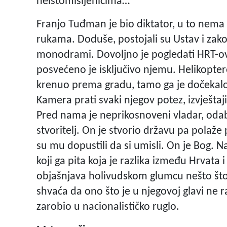
neistomišljenicima…
Franjo Tuđman je bio diktator, u to nema 
rukama. Doduše, postojali su Ustav i zakon
monodrami. Dovoljno je pogledati HRT-ov 
posvećeno je isključivo njemu. Helikoptero
krenuo prema gradu, tamo ga je dočekalo
Kamera prati svaki njegov potez, izvještaji
Pred nama je neprikosnoveni vladar, odabr
stvoritelj. On je stvorio državu pa polaže p
su mu dopustili da si umisli. On je Bog.
koji ga pita koja je razlika između Hrvata
objašnjava holivudskom glumcu nešto št
shvaća da ono što je u njegovoj glavi ne r
zarobio u nacionalističko ruglo.