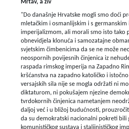
Mrtav, a živ
"Do današnje Hrvatske mogli smo doći prež
mletačkim i osmanlijskim i s germanskim i 
imperijalizmom, ali morali smo isto tako pr
obnevidjela klonuća i samozatajne obma
svjetskim čimbenicima da se ne može neod
neospornih povijesnih činjenica iz nehud
raspada rimskog imperija na Zapadno Rims
kršćanstva na zapadno katoličko i istočno
versajskih sila nije se mogla održati ni 
diktaturom, ni pokušajem njezine demokr
tvrdokornih činjenica nametanjem neodrživ
daljoj već i u bližoj budućnosti, prouzroči
da su demokratski nacionalni pokreti bil
komunističkog sustava i staljinističkog i