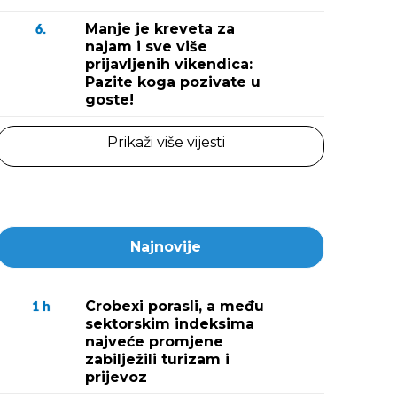
Manje je kreveta za
6.
najam i sve više
prijavljenih vikendica:
Pazite koga pozivate u
goste!
Prikaži više vijesti
Najnovije
Crobexi porasli, a među
1
h
sektorskim indeksima
najveće promjene
zabilježili turizam i
prijevoz