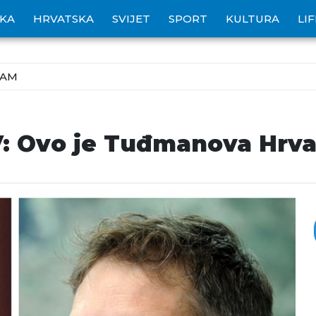
IKA
HRVATSKA
SVIJET
SPORT
KULTURA
LI
ZAM
V: Ovo je Tuđmanova Hrv