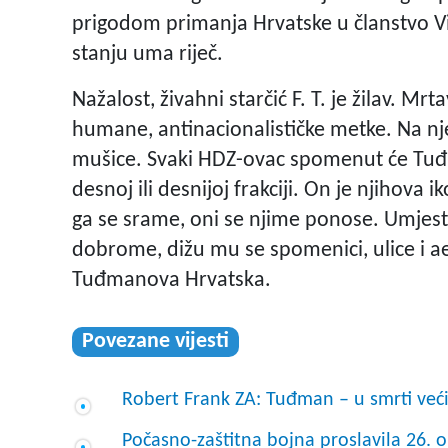
prigodom primanja Hrvatske u članstvo Vi
stanju uma riječ.
Nažalost, živahni starčić F. T. je žilav. Mrt
humane, antinacionalističke metke. Na nje
mušice. Svaki HDZ-ovac spomenut će Tuđm
desnoj ili desnijoj frakciji. On je njihov
ga se srame, oni se njime ponose. Umjest
dobrome, dižu mu se spomenici, ulice i 
Tuđmanova Hrvatska.
Povezane vijesti
Robert Frank ZA: Tuđman – u smrti veći
Počasno-zaštitna bojna proslavila 26. o