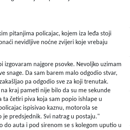
čkim pitanjima policajac, kojem iza leđa stoji
naći nevidljive noćne zvijeri koje vrebaju
bi izgovaram najgore psovke. Nevoljko uzimam
sve snage. Da sam barem malo odgodio stvar,
kašljao pa odgodio sve za koji trenutak.
ni na kraj pameti nije bilo da su me sekunde
 ta četiri piva koja sam popio ishlape u
policajac ispisivao kaznu, motorola se
 je predsjednik. Svi natrag u postaju."
ao do auta i pod sirenom se s kolegom uputio u