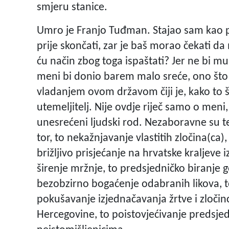
smjeru stanice.
Umro je Franjo Tuđman. Stajao sam kao p
prije skončati, zar je baš morao čekati da m
ću način zbog toga ispaštati? Jer ne bi mu 
meni bi donio barem malo sreće, ono što 
vladanjem ovom državom čiji je, kako to štov
utemeljitelj. Nije ovdje riječ samo o meni
unesrećeni ljudski rod. Nezaboravne su te
tor, to nekažnjavanje vlastitih zločina(ca),
brižljivo prisjećanje na hrvatske kraljeve
širenje mržnje, to predsjedničko biranje
bezobzirno bogaćenje odabranih likova, t
pokušavanje izjednačavanja žrtve i zločinc
Hercegovine, to poistovjećivanje predsje