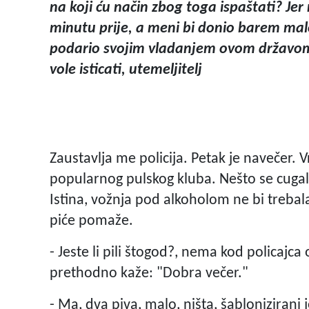
na koji ću način zbog toga ispaštati? Jer 
minutu prije, a meni bi donio barem malo
podario svojim vladanjem ovom državom čij
vole isticati, utemeljitelj
Zaustavlja me policija. Petak je navečer.
popularnog pulskog kluba. Nešto se cugalo
Istina, vožnja pod alkoholom ne bi trebala 
piće pomaže.
- Jeste li pili štogod?, nema kod policajca
prethodno kaže: "Dobra večer."
- Ma, dva piva, malo, ništa, šablonizirani