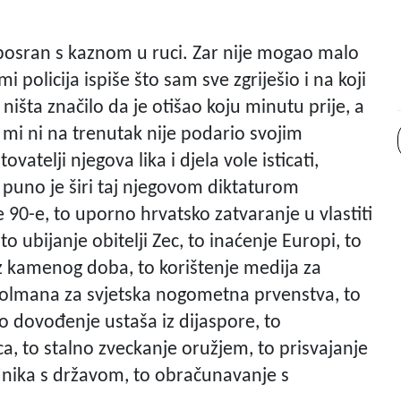
osran s kaznom u ruci. Zar nije mogao malo
i policija ispiše što sam sve zgriješio i na koji
ništa značilo da je otišao koju minutu prije, a
mi ni na trenutak nije podario svojim
atelji njegova lika i djela vole isticati,
, puno je širi taj njegovom diktaturom
 90-e, to uporno hrvatsko zatvaranje u vlastiti
 to ubijanje obitelji Zec, to inaćenje Europi, to
 iz kamenog doba, to korištenje medija za
 golmana za svjetska nogometna prvenstva, to
o dovođenje ustaša iz dijaspore, to
a, to stalno zveckanje oružjem, to prisvajanje
dnika s državom, to obračunavanje s