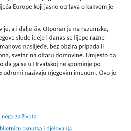
jeća Europe koji jasno ocrtava o kakvom je
av je, a i dalje živ. Otporan je na razumske,
gove slude ideje i danas se lijepe razne
anovo naslijeđe, bez obzira pripada li
a ikona, svetac na oltaru domovine. Umjesto da
o da ga se u Hrvatskoj ne spominje po
aerodromi nazivaju njegovim imenom. Ovo je
 nego za života
bljetnicu osnutka i djelovanja