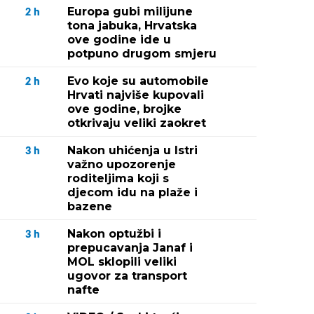
Europa gubi milijune
2
h
tona jabuka, Hrvatska
ove godine ide u
potpuno drugom smjeru
Evo koje su automobile
2
h
Hrvati najviše kupovali
ove godine, brojke
otkrivaju veliki zaokret
Nakon uhićenja u Istri
3
h
važno upozorenje
roditeljima koji s
djecom idu na plaže i
bazene
Nakon optužbi i
3
h
prepucavanja Janaf i
MOL sklopili veliki
ugovor za transport
nafte