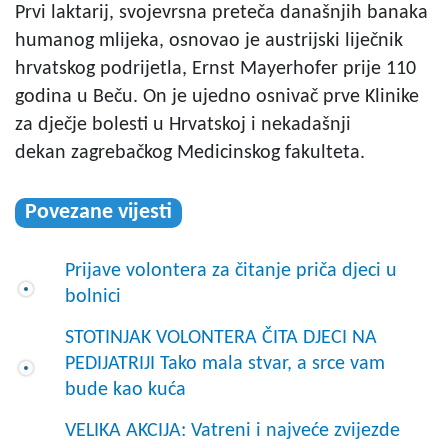
Prvi laktarij, svojevrsna preteča današnjih banaka
humanog mlijeka, osnovao je austrijski liječnik
hrvatskog podrijetla, Ernst Mayerhofer prije 110
godina u Beču. On je ujedno osnivač prve Klinike
za dječje bolesti u Hrvatskoj i nekadašnji
dekan zagrebačkog Medicinskog fakulteta.
Povezane vijesti
Prijave volontera za čitanje priča djeci u
bolnici
STOTINJAK VOLONTERA ČITA DJECI NA
PEDIJATRIJI Tako mala stvar, a srce vam
bude kao kuća
VELIKA AKCIJA: Vatreni i najveće zvijezde