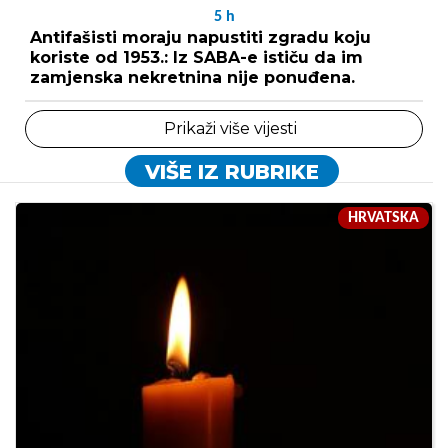
5
h
Antifašisti moraju napustiti zgradu koju
koriste od 1953.: Iz SABA-e ističu da im
zamjenska nekretnina nije ponuđena.
Prikaži više vijesti
VIŠE IZ RUBRIKE
HRVATSKA