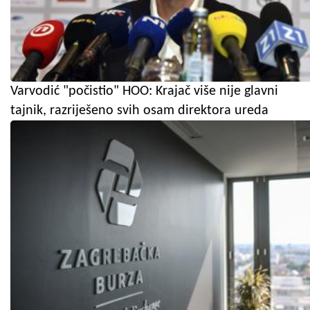
Varvodić "počistio" HOO: Krajač više nije glavni
tajnik, razriješeno svih osam direktora ureda