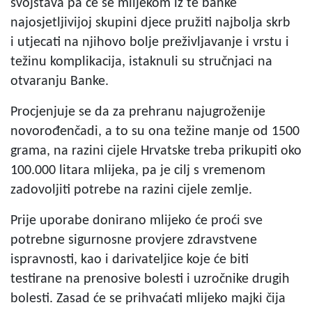
svojstava pa će se mlijekom iz te banke
najosjetljivijoj skupini djece pružiti najbolja skrb
i utjecati na njihovo bolje preživljavanje i vrstu i
težinu komplikacija, istaknuli su stručnjaci na
otvaranju Banke.
Procjenjuje se da za prehranu najugroženije
novorođenčadi, a to su ona težine manje od 1500
grama, na razini cijele Hrvatske treba prikupiti oko
100.000 litara mlijeka, pa je cilj s vremenom
zadovoljiti potrebe na razini cijele zemlje.
Prije uporabe donirano mlijeko će proći sve
potrebne sigurnosne provjere zdravstvene
ispravnosti, kao i darivateljice koje će biti
testirane na prenosive bolesti i uzročnike drugih
bolesti. Zasad će se prihvaćati mlijeko majki čija