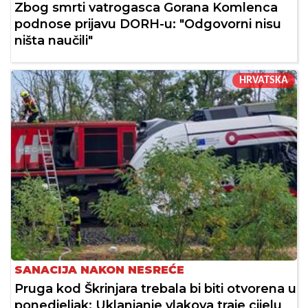
Zbog smrti vatrogasca Gorana Komlenca
podnose prijavu DORH-u: "Odgovorni nisu
ništa naučili"
HRVATSKA
SANACIJA NAKON NESREĆE
Pruga kod Škrinjara trebala bi biti otvorena u
ponedjeljak: Uklanjanje vlakova traje cijelu