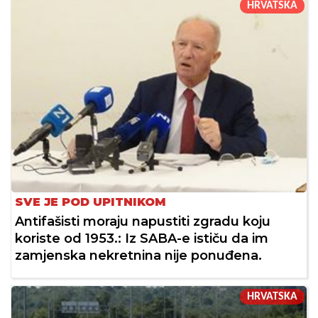
HRVATSKA
SVE JE POD UPITNIKOM
Antifašisti moraju napustiti zgradu koju
koriste od 1953.: Iz SABA-e ističu da im
zamjenska nekretnina nije ponuđena.
HRVATSKA