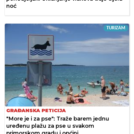
noć
TURIZAM
GRAĐANSKA PETICIJA
"More je i za pse": Traže barem jednu
uređenu plažu za pse u svakom
primorskom gradu i općini