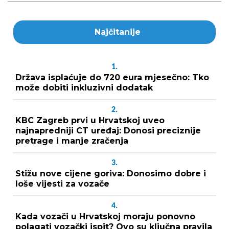
Najčitanije
1.
Država isplaćuje do 720 eura mjesečno: Tko
može dobiti inkluzivni dodatak
2.
KBC Zagreb prvi u Hrvatskoj uveo
najnapredniji CT uređaj: Donosi preciznije
pretrage i manje zračenja
3.
Stižu nove cijene goriva: Donosimo dobre i
loše vijesti za vozače
4.
Kada vozači u Hrvatskoj moraju ponovno
polagati vozački ispit? Ovo su ključna pravila