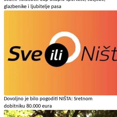
glazbenike i ljubitelje pasa
Dovoljno je bilo pogoditi NIŠTA: Sretnom
dobitniku 80.000 eura