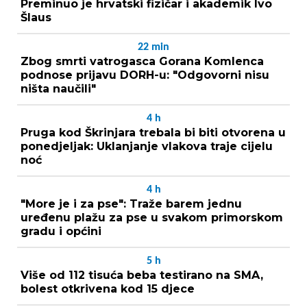
Preminuo je hrvatski fizičar i akademik Ivo
Šlaus
22
min
Zbog smrti vatrogasca Gorana Komlenca
podnose prijavu DORH-u: "Odgovorni nisu
ništa naučili"
4
h
Pruga kod Škrinjara trebala bi biti otvorena u
ponedjeljak: Uklanjanje vlakova traje cijelu
noć
4
h
"More je i za pse": Traže barem jednu
uređenu plažu za pse u svakom primorskom
gradu i općini
5
h
Više od 112 tisuća beba testirano na SMA,
bolest otkrivena kod 15 djece