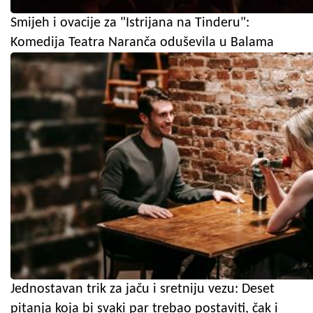
Smijeh i ovacije za "Istrijana na Tinderu":
Komedija Teatra Naranča oduševila u Balama
Jednostavan trik za jaču i sretniju vezu: Deset
pitanja koja bi svaki par trebao postaviti, čak i