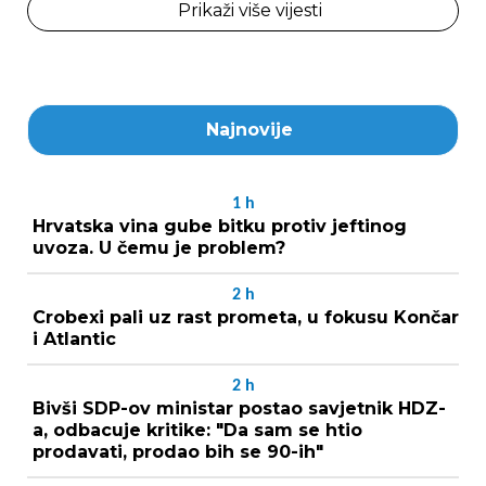
Prikaži više vijesti
Najnovije
1
h
Hrvatska vina gube bitku protiv jeftinog
uvoza. U čemu je problem?
2
h
Crobexi pali uz rast prometa, u fokusu Končar
i Atlantic
2
h
Bivši SDP-ov ministar postao savjetnik HDZ-
a, odbacuje kritike: "Da sam se htio
prodavati, prodao bih se 90-ih"