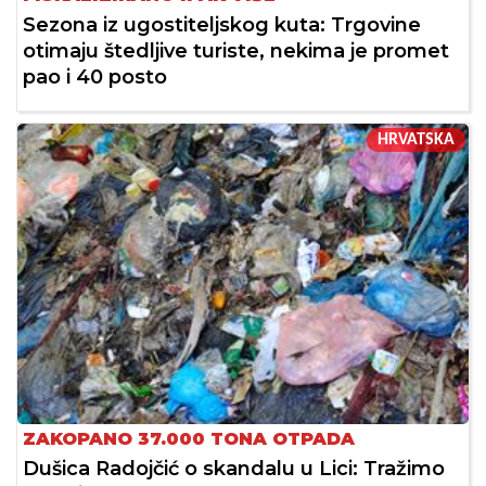
Sezona iz ugostiteljskog kuta: Trgovine
otimaju štedljive turiste, nekima je promet
pao i 40 posto
HRVATSKA
ZAKOPANO 37.000 TONA OTPADA
Dušica Radojčić o skandalu u Lici: Tražimo