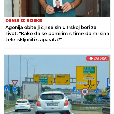
DENIS IZ RIJEKE
Agonija obitelji čiji se sin u Irskoj bori za
život: "Kako da se pomirim s time da mi sina
žele isključiti s aparata?"
HRVATSKA