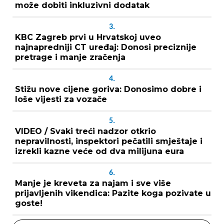
može dobiti inkluzivni dodatak
3.
KBC Zagreb prvi u Hrvatskoj uveo
najnapredniji CT uređaj: Donosi preciznije
pretrage i manje zračenja
4.
Stižu nove cijene goriva: Donosimo dobre i
loše vijesti za vozače
5.
VIDEO / Svaki treći nadzor otkrio
nepravilnosti, inspektori pečatili smještaje i
izrekli kazne veće od dva milijuna eura
6.
Manje je kreveta za najam i sve više
prijavljenih vikendica: Pazite koga pozivate u
goste!