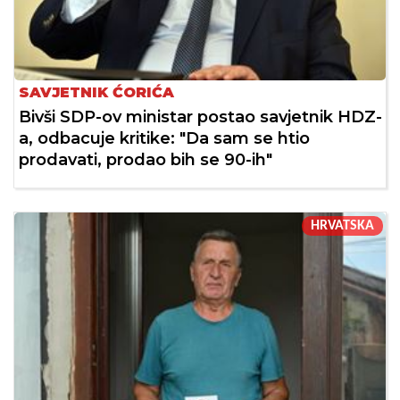
SAVJETNIK ĆORIĆA
Bivši SDP-ov ministar postao savjetnik HDZ-
a, odbacuje kritike: "Da sam se htio
prodavati, prodao bih se 90-ih"
HRVATSKA