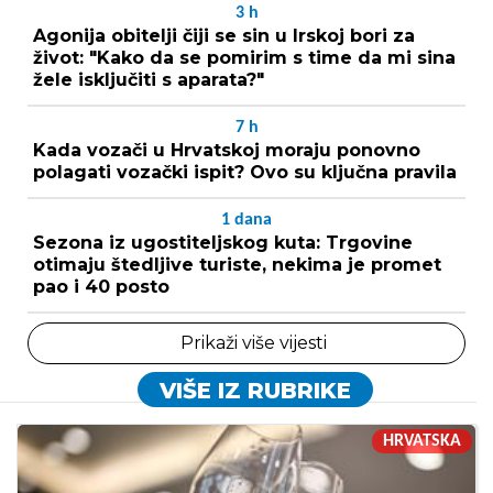
3
h
Agonija obitelji čiji se sin u Irskoj bori za
život: "Kako da se pomirim s time da mi sina
žele isključiti s aparata?"
7
h
Kada vozači u Hrvatskoj moraju ponovno
polagati vozački ispit? Ovo su ključna pravila
1
dana
Sezona iz ugostiteljskog kuta: Trgovine
otimaju štedljive turiste, nekima je promet
pao i 40 posto
Prikaži više vijesti
VIŠE IZ RUBRIKE
HRVATSKA