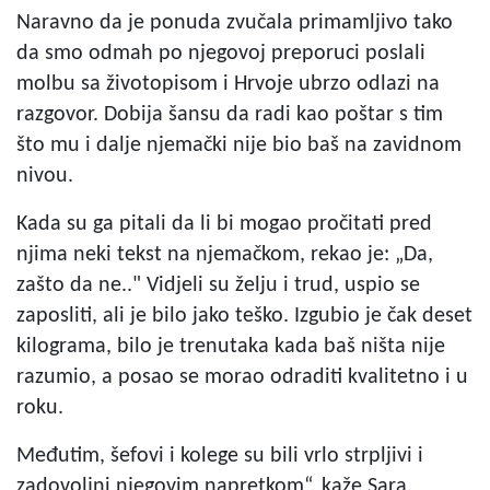
Naravno da je ponuda zvučala primamljivo tako
da smo odmah po njegovoj preporuci poslali
molbu sa životopisom i Hrvoje ubrzo odlazi na
razgovor. Dobija šansu da radi kao poštar s tim
što mu i dalje njemački nije bio baš na zavidnom
nivou.
Kada su ga pitali da li bi mogao pročitati pred
njima neki tekst na njemačkom, rekao je: „Da,
zašto da ne.." Vidjeli su želju i trud, uspio se
zaposliti, ali je bilo jako teško. Izgubio je čak deset
kilograma, bilo je trenutaka kada baš ništa nije
razumio, a posao se morao odraditi kvalitetno i u
roku.
Međutim, šefovi i kolege su bili vrlo strpljivi i
zadovoljni njegovim napretkom“, kaže Sara.