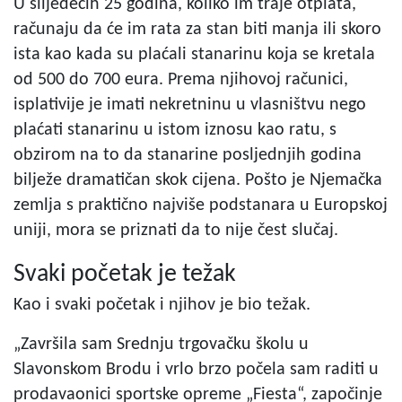
U slijedećih 25 godina, koliko im traje otplata,
računaju da će im rata za stan biti manja ili skoro
ista kao kada su plaćali stanarinu koja se kretala
od 500 do 700 eura. Prema njihovoj računici,
isplativije je imati nekretninu u vlasništvu nego
plaćati stanarinu u istom iznosu kao ratu, s
obzirom na to da stanarine posljednjih godina
bilježe dramatičan skok cijena. Pošto je Njemačka
zemlja s praktično najviše podstanara u Europskoj
uniji, mora se priznati da to nije čest slučaj.
Svaki početak je težak
Kao i svaki početak i njihov je bio težak.
„Završila sam Srednju trgovačku školu u
Slavonskom Brodu i vrlo brzo počela sam raditi u
prodavaonici sportske opreme „Fiesta“, započinje