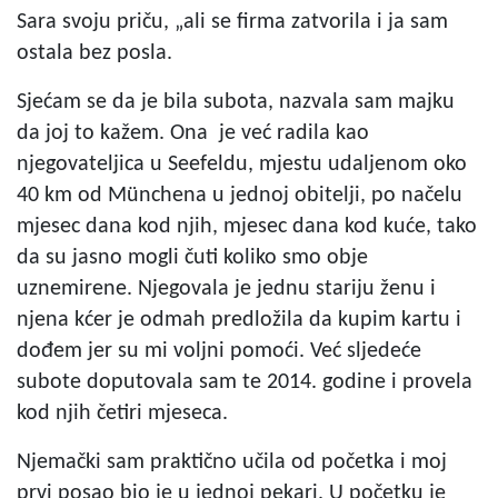
Sara svoju priču, „ali se firma zatvorila i ja sam
ostala bez posla.
Sjećam se da je bila subota, nazvala sam majku
da joj to kažem. Ona je već radila kao
njegovateljica u Seefeldu, mjestu udaljenom oko
40 km od Münchena u jednoj obitelji, po načelu
mjesec dana kod njih, mjesec dana kod kuće, tako
da su jasno mogli čuti koliko smo obje
uznemirene. Njegovala je jednu stariju ženu i
njena kćer je odmah predložila da kupim kartu i
dođem jer su mi voljni pomoći. Već sljedeće
subote doputovala sam te 2014. godine i provela
kod njih četiri mjeseca.
Njemački sam praktično učila od početka i moj
prvi posao bio je u jednoj pekari. U početku je