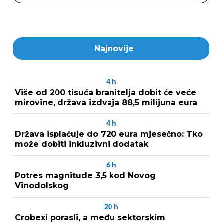
Najnovije
4
h
Više od 200 tisuća branitelja dobit će veće
mirovine, država izdvaja 88,5 milijuna eura
4
h
Država isplaćuje do 720 eura mjesečno: Tko
može dobiti inkluzivni dodatak
6
h
Potres magnitude 3,5 kod Novog
Vinodolskog
20
h
Crobexi porasli, a među sektorskim