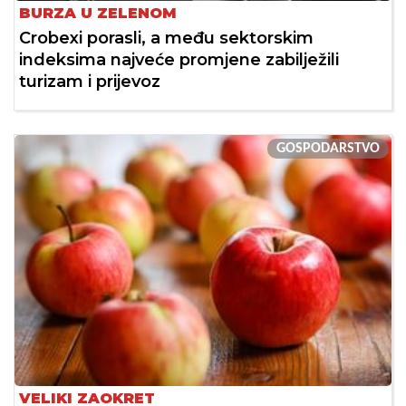
BURZA U ZELENOM
Crobexi porasli, a među sektorskim
indeksima najveće promjene zabilježili
turizam i prijevoz
GOSPODARSTVO
VELIKI ZAOKRET