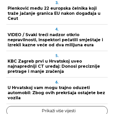
3.
Plenković među 22 europska čelnika koji
traže jačanje granica EU nakon događaja u
Ceut
4.
VIDEO / Svaki treći nadzor otkrio
nepravilnosti, inspektori pečatili smještaje i
izrekli kazne veće od dva milijuna eura
5.
KBC Zagreb prvi u Hrvatskoj uveo
najnapredniji CT uređaj: Donosi preciznije
pretrage i manje zračenja
6.
U Hrvatskoj vam mogu trajno oduzeti
automobil: Zbog ovih prekršaja ostajete bez
vozila
Prikaži više vijesti