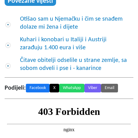
Povezane vijesti
Otišao sam u Njemačku i čim se snađem
dolaze mi žena i dijete
Kuhari i konobari u Italiji i Austriji
zarađuju 1.400 eura i više
Čitave obitelji odselile u strane zemlje, sa
sobom odveli i pse i - kanarince
Podijeli:
Facebook
X
WhatsApp
Viber
Email