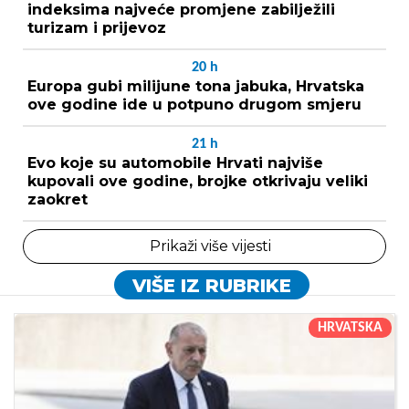
indeksima najveće promjene zabilježili
turizam i prijevoz
20
h
Europa gubi milijune tona jabuka, Hrvatska
ove godine ide u potpuno drugom smjeru
21
h
Evo koje su automobile Hrvati najviše
kupovali ove godine, brojke otkrivaju veliki
zaokret
Prikaži više vijesti
VIŠE IZ RUBRIKE
HRVATSKA