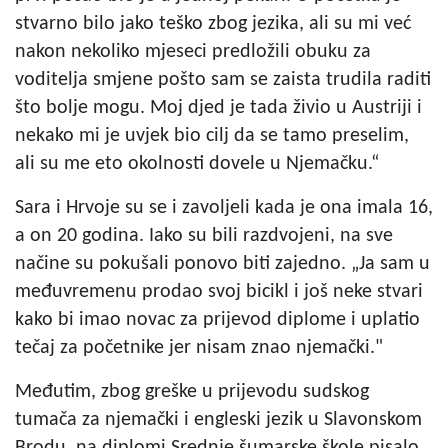
stvarno bilo jako teško zbog jezika, ali su mi već
nakon nekoliko mjeseci predložili obuku za
voditelja smjene pošto sam se zaista trudila raditi
što bolje mogu. Moj djed je tada živio u Austriji i
nekako mi je uvjek bio cilj da se tamo preselim,
ali su me eto okolnosti dovele u Njemačku.“
Sara i Hrvoje su se i zavoljeli kada je ona imala 16,
a on 20 godina. Iako su bili razdvojeni, na sve
načine su pokušali ponovo biti zajedno. „Ja sam u
međuvremenu prodao svoj bicikl i još neke stvari
kako bi imao novac za prijevod diplome i uplatio
tečaj za početnike jer nisam znao njemački."
Međutim, zbog greške u prijevodu sudskog
tumača za njemački i engleski jezik u Slavonskom
Brodu, na diplomi Srednje šumarske škole pisalo