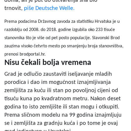
doma, ali je put do ostvarenja sna bio
trnovit,
piše Deutsche Welle.
Prema podacima Državnog zavoda za statistiku Hrvatska je u
razdoblju od 2008. do 2018. godine izgubila oko 233 tisuće
stanovnika što je više od pet posto populacije. Slavonski Brod
zauzima visoko četvrto mesto po smanjenju broja stanovništva,
prenosi brodportal.hr.
Nisu čekali bolja vremena
Grad je odlučio zaustaviti iseljavanje mladih
porodica i dao im mogućnost iznajmljivanja
zemljišta za kuću ili stan po povoljnoj cijeni od
tisuću kuna po kvadratnom metru. Nakon deset
godina to isto zemljište ili stan mogu i otkupiti.
Prema sličnom modelu na 99 godina iznajmljuju
se i zemljišta za gradnju kuća i po tome je ovaj