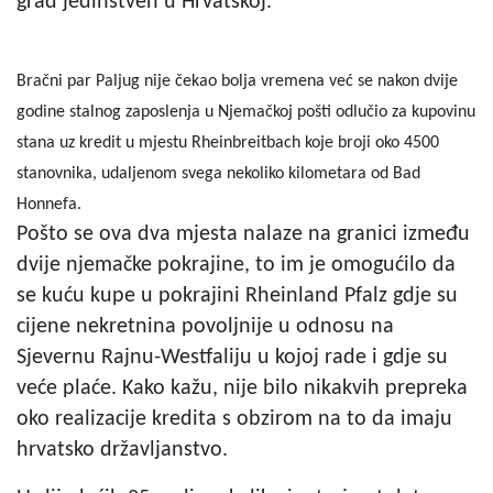
grad jedinstven u Hrvatskoj.
Bračni par Paljug nije čekao bolja vremena već se nakon dvije
godine stalnog zaposlenja u Njemačkoj pošti odlučio za kupovinu
stana uz kredit u mjestu Rheinbreitbach koje broji oko 4500
stanovnika, udaljenom svega nekoliko kilometara od Bad
Honnefa.
Pošto se ova dva mjesta nalaze na granici između
dvije njemačke pokrajine, to im je omogućilo da
se kuću kupe u pokrajini Rheinland Pfalz gdje su
cijene nekretnina povoljnije u odnosu na
Sjevernu Rajnu-Westfaliju u kojoj rade i gdje su
veće plaće. Kako kažu, nije bilo nikakvih prepreka
oko realizacije kredita s obzirom na to da imaju
hrvatsko državljanstvo.