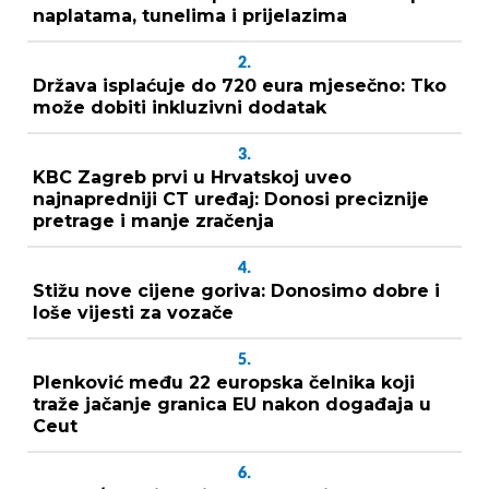
naplatama, tunelima i prijelazima
2.
Država isplaćuje do 720 eura mjesečno: Tko
može dobiti inkluzivni dodatak
3.
KBC Zagreb prvi u Hrvatskoj uveo
najnapredniji CT uređaj: Donosi preciznije
pretrage i manje zračenja
4.
Stižu nove cijene goriva: Donosimo dobre i
loše vijesti za vozače
5.
Plenković među 22 europska čelnika koji
traže jačanje granica EU nakon događaja u
Ceut
6.