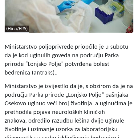
(Hina/EPA)
Ministarstvo poljoprivrede priopćilo je u subotu
da je kod uginulih goveda na području Parka
prirode “Lonjsko Polje” potvrđena bolest
bedrenica (antraks)..
Ministarstvo je izvijestilo da je, s obzirom da je na
području Parka prirode „Lonjsko Polje“ pašnjaka
Osekovo uginuo veći broj životinja, a uginućima je
prethodila pojava neuroloških kliničkih
znakova, odredilo razudbu lešina dvije uginule
životinje i uzimanje uzorka za laboratorijsku