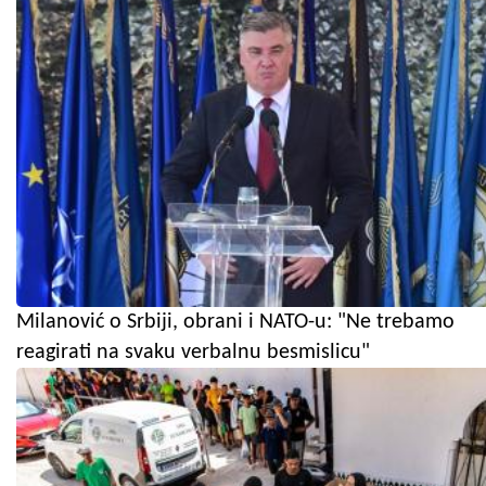
Milanović o Srbiji, obrani i NATO-u: "Ne trebamo
reagirati na svaku verbalnu besmislicu"