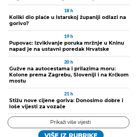
18
h
Koliki dio plaće u Istarskoj županiji odlazi na
gorivo?
19
h
Pupovac: Izvikivanje poruka mržnje u Kninu
napad je na ustavni poredak Hrvatske
20
h
Gužve na autocestama i prilazima moru:
Kolone prema Zagrebu, Sloveniji i na Krčkom
mostu
21
h
Stižu nove cijene goriva: Donosimo dobre i
loše vijesti za vozače
Prikaži više vijesti
VIŠE IZ RUBRIKE