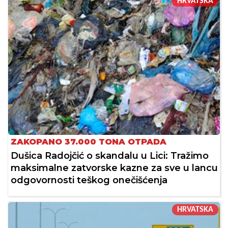
HRVATSKA
ZAKOPANO 37.000 TONA OTPADA
Dušica Radojčić o skandalu u Lici: Tražimo
maksimalne zatvorske kazne za sve u lancu
odgovornosti teškog onečišćenja
HRVATSKA