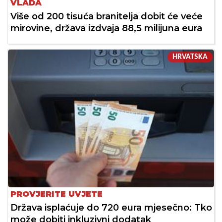
VLADA
Više od 200 tisuća branitelja dobit će veće
mirovine, država izdvaja 88,5 milijuna eura
HRVATSKA
PROVJERITE UVJETE
Država isplaćuje do 720 eura mjesečno: Tko
može dobiti inkluzivni dodatak