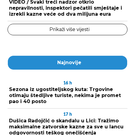
VIDEO / Svaki treći nadzor otkrio
nepravilnosti, inspektori pečatili smještaje i
izrekli kazne veće od dva milijuna eura
Prikaži više vijesti
Najnovije
16
h
Sezona iz ugostiteljskog kuta: Trgovine
otimaju štedljive turiste, nekima je promet
pao i 40 posto
17
h
Dušica Radojčić o skandalu u Lici: Tražimo
maksimalne zatvorske kazne za sve u lancu
odgovornosti teškog onečišćenja