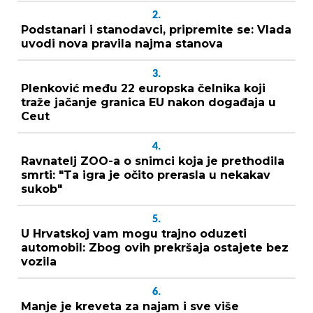
2.
Podstanari i stanodavci, pripremite se: Vlada
uvodi nova pravila najma stanova
3.
Plenković među 22 europska čelnika koji
traže jačanje granica EU nakon događaja u
Ceut
4.
Ravnatelj ZOO-a o snimci koja je prethodila
smrti: "Ta igra je očito prerasla u nekakav
sukob"
5.
U Hrvatskoj vam mogu trajno oduzeti
automobil: Zbog ovih prekršaja ostajete bez
vozila
6.
Manje je kreveta za najam i sve više