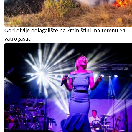
Gori divlje odlagalište na Žminjštini, na terenu 21
vatrogasac