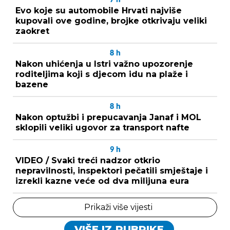
Evo koje su automobile Hrvati najviše
kupovali ove godine, brojke otkrivaju veliki
zaokret
8
h
Nakon uhićenja u Istri važno upozorenje
roditeljima koji s djecom idu na plaže i
bazene
8
h
Nakon optužbi i prepucavanja Janaf i MOL
sklopili veliki ugovor za transport nafte
9
h
VIDEO / Svaki treći nadzor otkrio
nepravilnosti, inspektori pečatili smještaje i
izrekli kazne veće od dva milijuna eura
Prikaži više vijesti
VIŠE IZ RUBRIKE