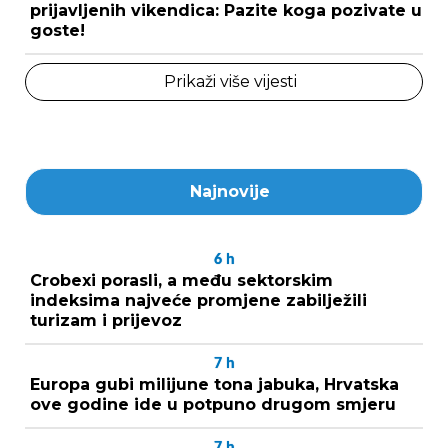
prijavljenih vikendica: Pazite koga pozivate u
goste!
Prikaži više vijesti
Najnovije
6
h
Crobexi porasli, a među sektorskim
indeksima najveće promjene zabilježili
turizam i prijevoz
7
h
Europa gubi milijune tona jabuka, Hrvatska
ove godine ide u potpuno drugom smjeru
7
h