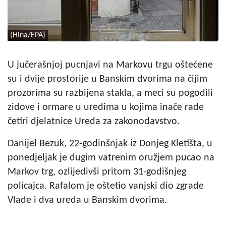
(Hina/EPA)
U jučerašnjoj pucnjavi na Markovu trgu oštećene
su i dvije prostorije u Banskim dvorima na čijim
prozorima su razbijena stakla, a meci su pogodili
zidove i ormare u uredima u kojima inače rade
četiri djelatnice Ureda za zakonodavstvo.
Danijel Bezuk, 22-godinšnjak iz Donjeg Kletišta, u
ponedjeljak je dugim vatrenim oružjem pucao na
Markov trg, ozlijedivši pritom 31-godišnjeg
policajca. Rafalom je oštetio vanjski dio zgrade
Vlade i dva ureda u Banskim dvorima.