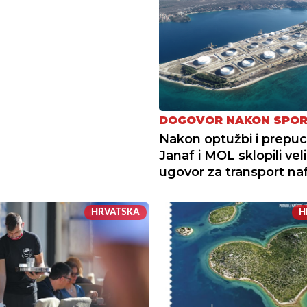
DOGOVOR NAKON SPO
Nakon optužbi i prepuc
Janaf i MOL sklopili veli
ugovor za transport na
HRVATSKA
H