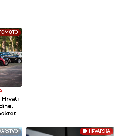
TOMOTO
A
 Hrvati
dine,
zaokret
DARSTVO
HRVATSKA