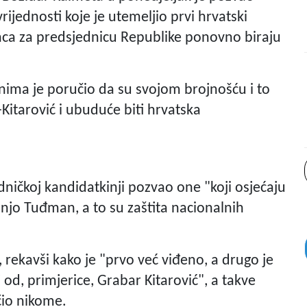
vrijednosti koje je utemeljio prvi hrvatski
nca za predsjednicu Republike ponovno biraju
ma je poručio da su svojom brojnošću i to
itarović i ubuduće biti hrvatska
ičkoj kandidatkinji pozvao one "koji osjećaju
Franjo Tuđman, a to su zaštita nacionalnih
rekavši kako je "prvo već viđeno, a drugo je
i od, primjerice, Grabar Kitarović", a takve
čio nikome.