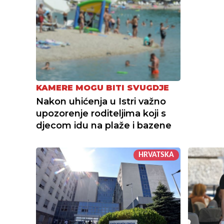
KAMERE MOGU BITI SVUGDJE
Nakon uhićenja u Istri važno
upozorenje roditeljima koji s
djecom idu na plaže i bazene
HRVATSKA