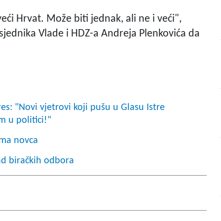
veći Hrvat. Može biti jednak, ali ne i veći",
dsjednika Vlade i HDZ-a Andreja Plenkovića da
s: "Novi vjetrovi koji pušu u Glasu Istre
 u politici!"
nema novca
ad biračkih odbora