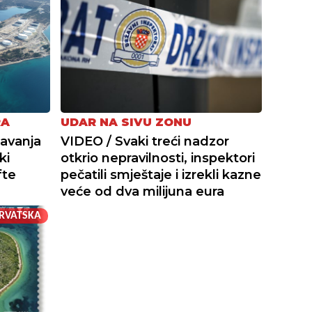
RA
UDAR NA SIVU ZONU
avanja
VIDEO / Svaki treći nadzor
ki
otkrio nepravilnosti, inspektori
fte
pečatili smještaje i izrekli kazne
veće od dva milijuna eura
RVATSKA