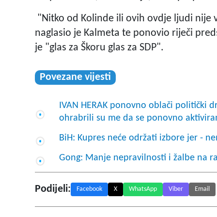
"Nitko od Kolinde ili ovih ovdje ljudi nije 
naglasio je Kalmeta te ponovio riječi pre
je "glas za Škoru glas za SDP".
Povezane vijesti
IVAN HERAK ponovno oblači politički dre
ohrabrili su me da se ponovno aktiviram
BiH: Kupres neće održati izbore jer - 
Gong: Manje nepravilnosti i žalbe na r
Podijeli:
Facebook
X
WhatsApp
Viber
Email