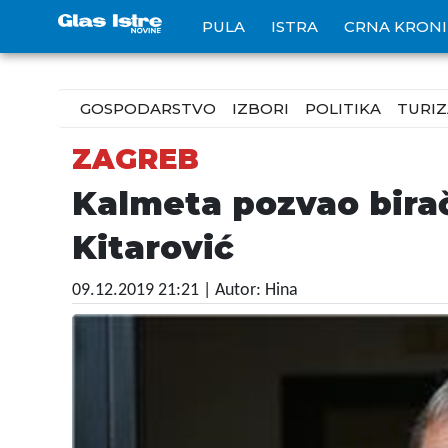
PULA
ISTRA
CRNA KRON
GOSPODARSTVO
IZBORI
POLITIKA
TURI
ZAGREB
Kalmeta pozvao birač
Kitarović
09.12.2019 21:21
| Autor: Hina