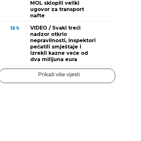
MOL sklopili veliki
ugovor za transport
nafte
VIDEO / Svaki treći
16
h
nadzor otkrio
nepravilnosti, inspektori
pečatili smještaje i
izrekli kazne veće od
dva milijuna eura
Prikaži više vijesti