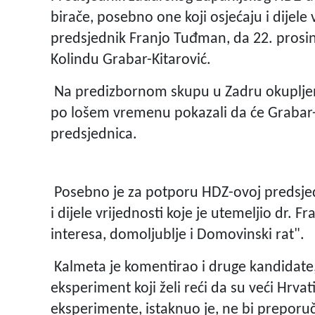
birače, posebno one koji osjećaju i dijele 
predsjednik Franjo Tuđman, da 22. prosi
Kolindu Grabar-Kitarović.
Na predizbornom skupu u Zadru okupljeni
po lošem vremenu pokazali da će Grabar-K
predsjednica.
Posebno je za potporu HDZ-ovoj predsjedn
i dijele vrijednosti koje je utemeljio dr. 
interesa, domoljublje i Domovinski rat".
Kalmeta je komentirao i druge kandidate, 
eksperiment koji želi reći da su veći Hrvat
eksperimente, istaknuo je, ne bi preporu