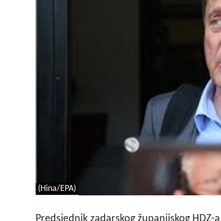
(Hina/EPA)
Predsjednik zadarskog županijskog HDZ-a