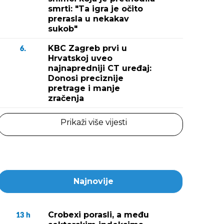
smrti: "Ta igra je očito
prerasla u nekakav
sukob"
KBC Zagreb prvi u
6.
Hrvatskoj uveo
najnapredniji CT uređaj:
Donosi preciznije
pretrage i manje
zračenja
Prikaži više vijesti
Najnovije
Crobexi porasli, a među
13
h