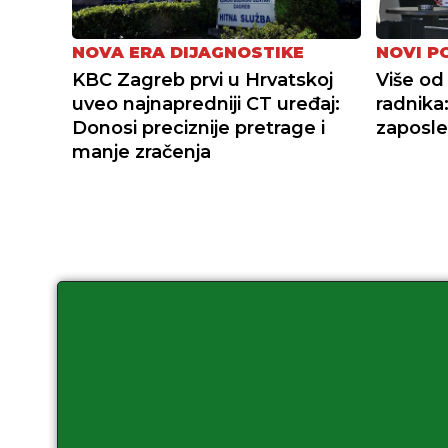
NOVA ERA DIJAGNOSTIKE
NOVI P
KBC Zagreb prvi u Hrvatskoj
Više od 
uveo najnapredniji CT uređaj:
radnika
Donosi preciznije pretrage i
zaposle
manje zračenja