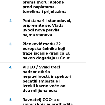
prema moru: Kolone
pred naplatama,
tunelima i prijelazima
Podstanari i stanodavci,
2.
pripremite se: Vlada
uvodi nova pravila
najma stanova
Plenković među 22
3.
europska čelnika koji
traže jačanje granica EU
nakon događaja u Ceut
VIDEO / Svaki treći
4.
nadzor otkrio
nepravilnosti, inspektori
pečatili smještaje i
izrekli kazne veće od
dva milijuna eura
Ravnatelj ZOO-a o
5.
snimci koja je prethodila