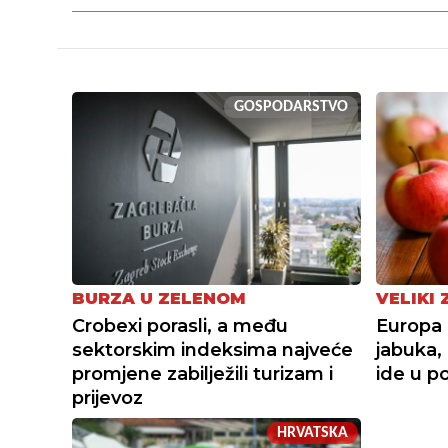
GOSPODARSTVO
BURZA U ZELENOM
VELIKI
Crobexi porasli, a među
Europa 
sektorskim indeksima najveće
jabuka,
promjene zabilježili turizam i
ide u 
prijevoz
HRVATSKA