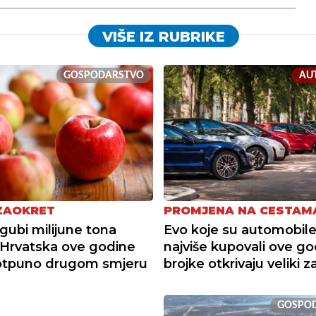
VIŠE IZ RUBRIKE
GOSPODARSTVO
AU
 ZAOKRET
PROMJENA NA CESTAM
gubi milijune tona
Evo koje su automobile
 Hrvatska ove godine
najviše kupovali ove go
potpuno drugom smjeru
brojke otkrivaju veliki 
GOSPO