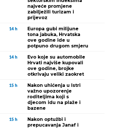
sektorskim indeksima
najveće promjene
zabilježili turizam i
prijevoz
Europa gubi milijune
14
h
tona jabuka, Hrvatska
ove godine ide u
potpuno drugom smjeru
Evo koje su automobile
14
h
Hrvati najviše kupovali
ove godine, brojke
otkrivaju veliki zaokret
Nakon uhićenja u Istri
15
h
važno upozorenje
roditeljima koji s
djecom idu na plaže i
bazene
Nakon optužbi i
15
h
prepucavanja Janaf i