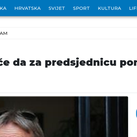
IKA
HRVATSKA
SVIJET
SPORT
KULTURA
LI
ZAM
e da za predsjednicu pon