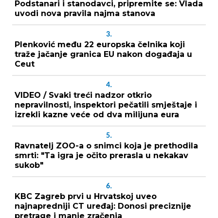
Podstanari i stanodavci, pripremite se: Vlada
uvodi nova pravila najma stanova
3.
Plenković među 22 europska čelnika koji
traže jačanje granica EU nakon događaja u
Ceut
4.
VIDEO / Svaki treći nadzor otkrio
nepravilnosti, inspektori pečatili smještaje i
izrekli kazne veće od dva milijuna eura
5.
Ravnatelj ZOO-a o snimci koja je prethodila
smrti: "Ta igra je očito prerasla u nekakav
sukob"
6.
KBC Zagreb prvi u Hrvatskoj uveo
najnapredniji CT uređaj: Donosi preciznije
pretrage i manje zračenja