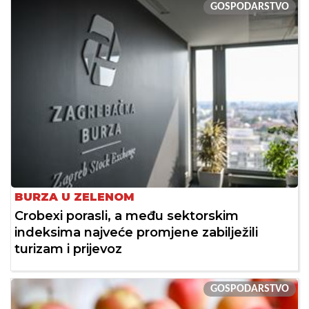
GOSPODARSTVO
BURZA U ZELENOM
Crobexi porasli, a među sektorskim
indeksima najveće promjene zabilježili
turizam i prijevoz
GOSPODARSTVO