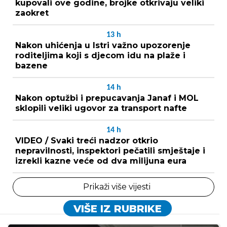
kupovali ove godine, brojke otkrivaju veliki
zaokret
13
h
Nakon uhićenja u Istri važno upozorenje
roditeljima koji s djecom idu na plaže i
bazene
14
h
Nakon optužbi i prepucavanja Janaf i MOL
sklopili veliki ugovor za transport nafte
14
h
VIDEO / Svaki treći nadzor otkrio
nepravilnosti, inspektori pečatili smještaje i
izrekli kazne veće od dva milijuna eura
Prikaži više vijesti
VIŠE IZ RUBRIKE