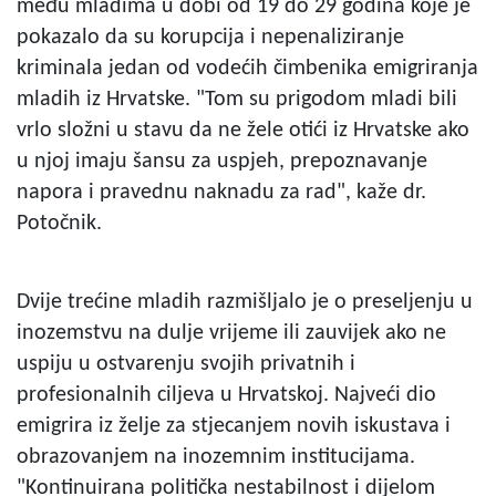
među mladima u dobi od 19 do 29 godina koje je
pokazalo da su korupcija i nepenaliziranje
kriminala jedan od vodećih čimbenika emigriranja
mladih iz Hrvatske. "Tom su prigodom mladi bili
vrlo složni u stavu da ne žele otići iz Hrvatske ako
u njoj imaju šansu za uspjeh, prepoznavanje
napora i pravednu naknadu za rad", kaže dr.
Potočnik.
Dvije trećine mladih razmišljalo je o preseljenju u
inozemstvu na dulje vrijeme ili zauvijek ako ne
uspiju u ostvarenju svojih privatnih i
profesionalnih ciljeva u Hrvatskoj. Najveći dio
emigrira iz želje za stjecanjem novih iskustava i
obrazovanjem na inozemnim institucijama.
"Kontinuirana politička nestabilnost i dijelom