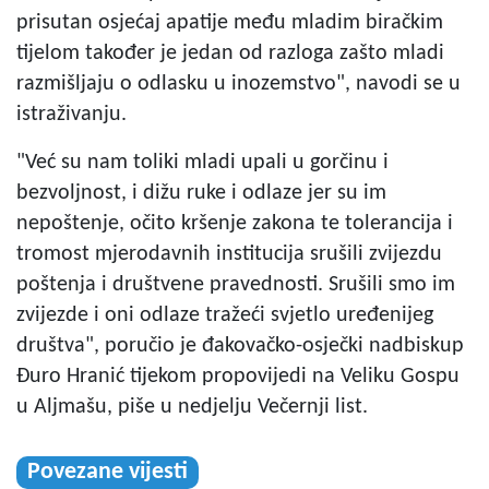
prisutan osjećaj apatije među mladim biračkim
tijelom također je jedan od razloga zašto mladi
razmišljaju o odlasku u inozemstvo", navodi se u
istraživanju.
"Već su nam toliki mladi upali u gorčinu i
bezvoljnost, i dižu ruke i odlaze jer su im
nepoštenje, očito kršenje zakona te tolerancija i
tromost mjerodavnih institucija srušili zvijezdu
poštenja i društvene pravednosti. Srušili smo im
zvijezde i oni odlaze tražeći svjetlo uređenijeg
društva", poručio je đakovačko-osječki nadbiskup
Đuro Hranić tijekom propovijedi na Veliku Gospu
u Aljmašu, piše u nedjelju Večernji list.
Povezane vijesti