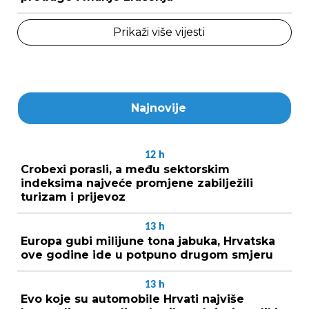
Prikaži više vijesti
Najnovije
12
h
Crobexi porasli, a među sektorskim
indeksima najveće promjene zabilježili
turizam i prijevoz
13
h
Europa gubi milijune tona jabuka, Hrvatska
ove godine ide u potpuno drugom smjeru
13
h
Evo koje su automobile Hrvati najviše