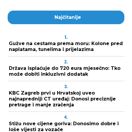
Najčitanije
1.
Gužve na cestama prema moru: Kolone pred
naplatama, tunelima i prijelazima
2.
Država isplaćuje do 720 eura mjesečno: Tko
može dobiti inkluzivni dodatak
3.
KBC Zagreb prvi u Hrvatskoj uveo
najnapredniji CT uređaj: Donosi preciznije
pretrage i manje zračenja
4.
Stižu nove cijene goriva: Donosimo dobre i
loše vijesti za vozače