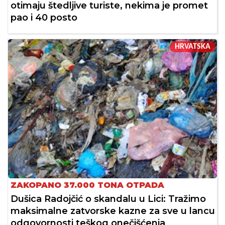
otimaju štedljive turiste, nekima je promet
pao i 40 posto
HRVATSKA
ZAKOPANO 37.000 TONA OTPADA
Dušica Radojčić o skandalu u Lici: Tražimo
maksimalne zatvorske kazne za sve u lancu
odgovornosti teškog onečišćenja