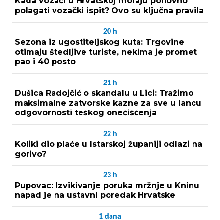
Kada vozači u Hrvatskoj moraju ponovno
polagati vozački ispit? Ovo su ključna pravila
20
h
Sezona iz ugostiteljskog kuta: Trgovine
otimaju štedljive turiste, nekima je promet
pao i 40 posto
21
h
Dušica Radojčić o skandalu u Lici: Tražimo
maksimalne zatvorske kazne za sve u lancu
odgovornosti teškog onečišćenja
22
h
Koliki dio plaće u Istarskoj županiji odlazi na
gorivo?
23
h
Pupovac: Izvikivanje poruka mržnje u Kninu
napad je na ustavni poredak Hrvatske
1
dana