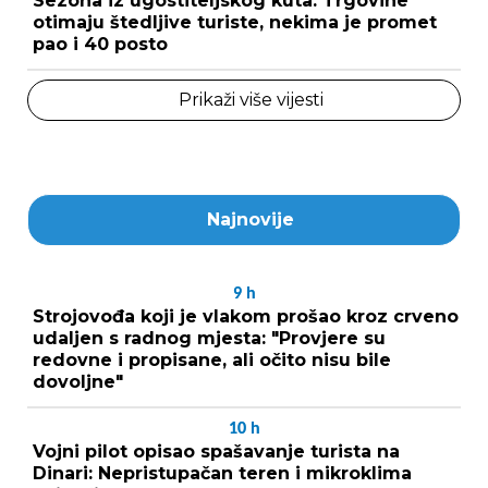
Sezona iz ugostiteljskog kuta: Trgovine
otimaju štedljive turiste, nekima je promet
pao i 40 posto
Prikaži više vijesti
Najnovije
9
h
Strojovođa koji je vlakom prošao kroz crveno
udaljen s radnog mjesta: "Provjere su
redovne i propisane, ali očito nisu bile
dovoljne"
10
h
Vojni pilot opisao spašavanje turista na
Dinari: Nepristupačan teren i mikroklima