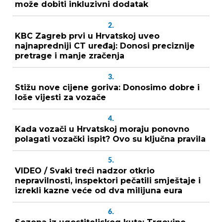
može dobiti inkluzivni dodatak
2.
KBC Zagreb prvi u Hrvatskoj uveo
najnapredniji CT uređaj: Donosi preciznije
pretrage i manje zračenja
3.
Stižu nove cijene goriva: Donosimo dobre i
loše vijesti za vozače
4.
Kada vozači u Hrvatskoj moraju ponovno
polagati vozački ispit? Ovo su ključna pravila
5.
VIDEO / Svaki treći nadzor otkrio
nepravilnosti, inspektori pečatili smještaje i
izrekli kazne veće od dva milijuna eura
6.