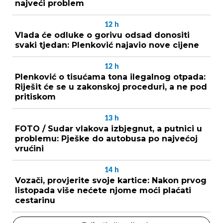
najveći problem
12
h
Vlada će odluke o gorivu odsad donositi
svaki tjedan: Plenković najavio nove cijene
12
h
Plenković o tisućama tona ilegalnog otpada:
Riješit će se u zakonskoj proceduri, a ne pod
pritiskom
13
h
FOTO / Sudar vlakova izbjegnut, a putnici u
problemu: Pješke do autobusa po najvećoj
vrućini
14
h
Vozači, provjerite svoje kartice: Nakon prvog
listopada više nećete njome moći plaćati
cestarinu