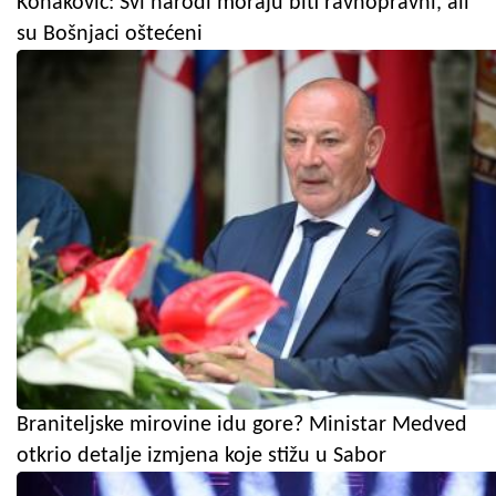
Konaković: Svi narodi moraju biti ravnopravni, ali
su Bošnjaci oštećeni
Braniteljske mirovine idu gore? Ministar Medved
otkrio detalje izmjena koje stižu u Sabor