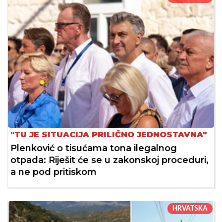
"TU JE SITUACIJA PRILIČNO JEDNOSTAVNA"
Plenković o tisućama tona ilegalnog
otpada: Riješit će se u zakonskoj proceduri,
a ne pod pritiskom
HRVATSKA