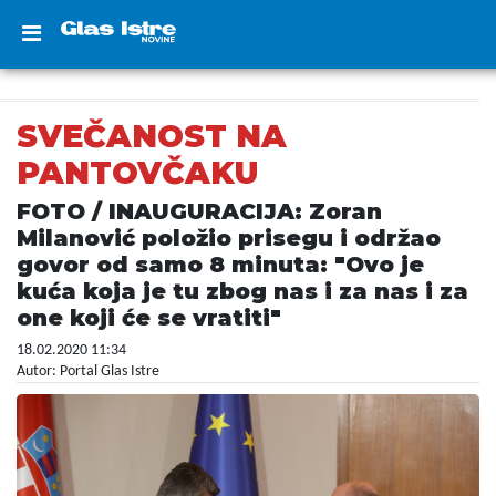
SVEČANOST NA
PANTOVČAKU
FOTO / INAUGURACIJA: Zoran
Milanović položio prisegu i održao
govor od samo 8 minuta: "Ovo je
kuća koja je tu zbog nas i za nas i za
one koji će se vratiti"
18.02.2020 11:34
Autor: Portal Glas Istre