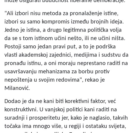
može osigurati budućnost liberalne demokracije.
"Ali izbori nisu metoda za pronalaženje istine,
izbori su samo kompromis između brojnih ideja.
Jedno je istina, a drugo legitimna politička volja
da se s tom istinom učini nešto, ili ne učini ništa.
Postoji samo jedan pravi put, a to je podrška
vlasti akademskoj zajednici, medijima i sudstvu da
pronađu istinu, a oni moraju neprestano raditi na
usavršavanju mehanizama za borbu protiv
nepoštenja u svojim redovima", rekao je
Milanović.
Dodao je da ne kani biti korektivni faktor, već
konstruktivni. U vanjskoj politici kani raditi na
suradnji i prosperitetu jer, kako je naglasio, takvih
točaka ima mnogo više, u regiji i ostataku svijeta,