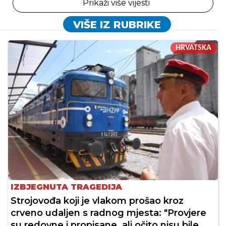
Prikaži više vijesti
VIŠE IZ RUBRIKE
HRVATSKA
IZBJEGNUTA TRAGEDIJA
Strojovođa koji je vlakom prošao kroz
crveno udaljen s radnog mjesta: "Provjere
su redovne i propisane, ali očito nisu bile