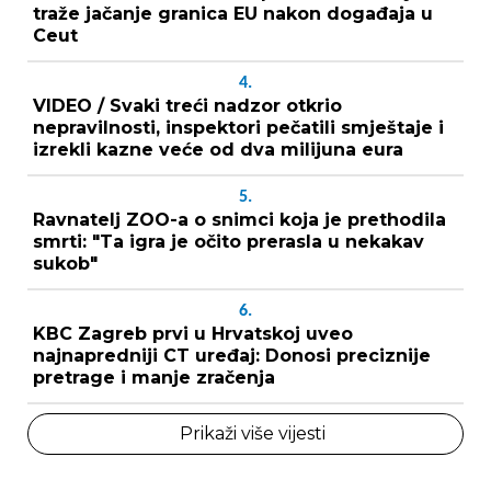
traže jačanje granica EU nakon događaja u
Ceut
4.
VIDEO / Svaki treći nadzor otkrio
nepravilnosti, inspektori pečatili smještaje i
izrekli kazne veće od dva milijuna eura
5.
Ravnatelj ZOO-a o snimci koja je prethodila
smrti: "Ta igra je očito prerasla u nekakav
sukob"
6.
KBC Zagreb prvi u Hrvatskoj uveo
najnapredniji CT uređaj: Donosi preciznije
pretrage i manje zračenja
Prikaži više vijesti