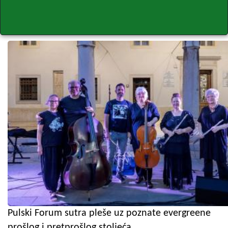
Pulski Forum sutra pleše uz poznate evergreene
prošlog i pretprošlog stoljeća