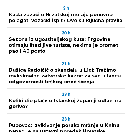
3
h
Kada vozači u Hrvatskoj moraju ponovno
polagati vozački ispit? Ovo su ključna pravila
20
h
Sezona iz ugostiteljskog kuta: Trgovine
otimaju štedljive turiste, nekima je promet
pao i 40 posto
21
h
Dušica Radojčić o skandalu u Lici: Tražimo
maksimalne zatvorske kazne za sve u lancu
odgovornosti teškog onečišćenja
23
h
Koliki dio plaće u Istarskoj županiji odlazi na
gorivo?
23
h
Pupovac: Izvikivanje poruka mržnje u Kninu
napad je na ustavni poredak Hrvatske