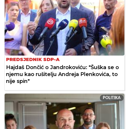
PREDSJEDNIK SDP-A
Hajdaš Dončić o Jandrokoviću: "Šuška se o
njemu kao rušitelju Andreja Plenkovića, to
nije spin"
POLITIKA