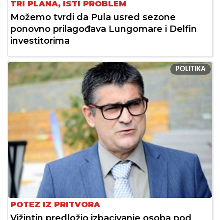
TRI PLANA, ISTI PROBLEM
Možemo tvrdi da Pula usred sezone
ponovno prilagođava Lungomare i Delfin
investitorima
POLITIKA
POTEZ IZ PRITVORA
Vižintin predložio izbacivanje osoba pod