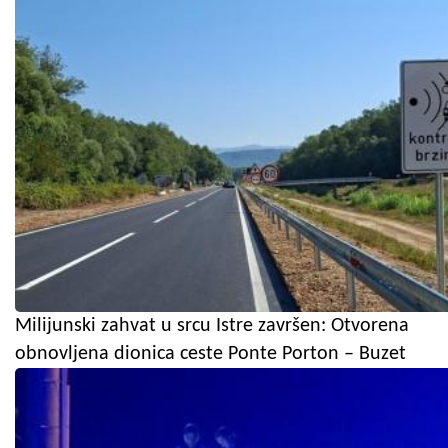
Milijunski zahvat u srcu Istre završen: Otvorena
obnovljena dionica ceste Ponte Porton – Buzet