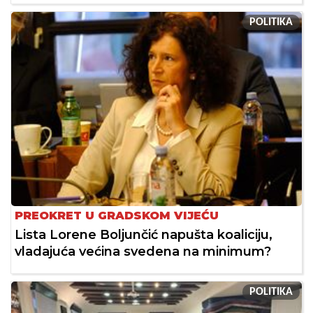
POLITIKA
PREOKRET U GRADSKOM VIJEĆU
Lista Lorene Boljunčić napušta koaliciju,
vladajuća većina svedena na minimum?
POLITIKA