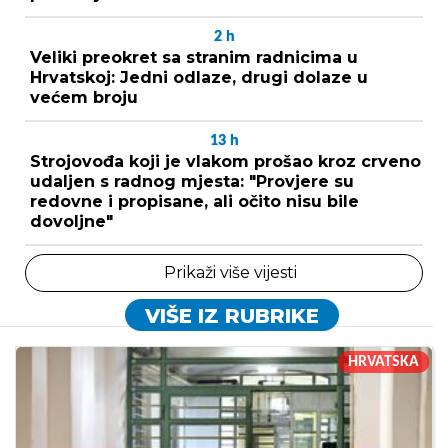
2
h
Veliki preokret sa stranim radnicima u
Hrvatskoj: Jedni odlaze, drugi dolaze u
većem broju
13
h
Strojovođa koji je vlakom prošao kroz crveno
udaljen s radnog mjesta: "Provjere su
redovne i propisane, ali očito nisu bile
dovoljne"
Prikaži više vijesti
VIŠE IZ RUBRIKE
HRVATSKA