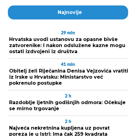
Najnovije
29
min
Hrvatska uvodi ustanovu za opasne bivše
zatvorenike: I nakon odslužene kazne mogu
ostati izdvojeni iz društva
41
min
Obitelj želi Riječanina Denisa Vejzovića vratiti
iz Irske u Hrvatsku: Ministarstvo već
pokrenulo postupke
2
h
Razdoblje ljetnih godišnjih odmora: Očekuje
se mirno trgovanje
2
h
Najveća nekretnina kupljena uz povrat
poreza je u Istri: Ima čak 259 kvadrata