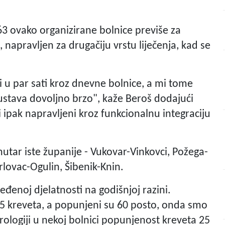
63 ovako organizirane bolnice previše za
, napravljen za drugačiju vrstu liječenja, kad se
i u par sati kroz dnevne bolnice, a mi tome
sustava dovoljno brzo", kaže Beroš dodajući
 ipak napravljeni kroz funkcionalnu integraciju
 unutar iste županije - Vukovar-Vinkovci, Požega-
rlovac-Ogulin, Šibenik-Knin.
đenoj djelatnosti na godišnjoj razini.
5 kreveta, a popunjeni su 60 posto, onda smo
 urologiji u nekoj bolnici popunjenost kreveta 25