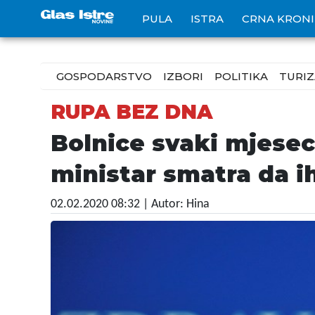
PULA
ISTRA
CRNA KRON
GOSPODARSTVO
IZBORI
POLITIKA
TURI
RUPA BEZ DNA
Bolnice svaki mjesec
ministar smatra da ih
02.02.2020 08:32
| Autor: Hina