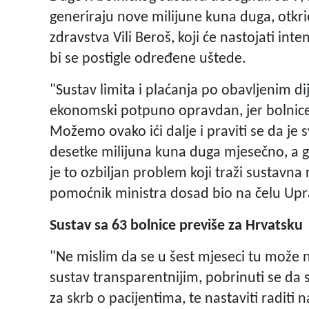
generiraju nove milijune kuna duga, otkri
zdravstva Vili Beroš, koji će nastojati int
bi se postigle određene uštede.
"Sustav limita i plaćanja po obavljenim d
ekonomski potpuno opravdan, jer bolnice 
Možemo ovako ići dalje i praviti se da je 
desetke milijuna kuna duga mjesečno, a go
je to ozbiljan problem koji traži sustavna r
pomoćnik ministra dosad bio na čelu Upra
Sustav sa 63 bolnice previše za Hrvatsku
"Ne mislim da se u šest mjeseci tu može nap
sustav transparentnijim, pobrinuti se da 
za skrb o pacijentima, te nastaviti raditi