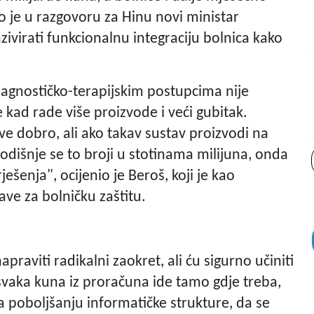
o je u razgovoru za Hinu novi ministar
enzivirati funkcionalnu integraciju bolnica kako
ijagnostičko-terapijskim postupcima nije
kad rade više proizvode i veći gubitak.
sve dobro, ali ako takav sustav proizvodi na
dišnje se to broji u stotinama milijuna, onda
ješenja", ocijenio je Beroš, koji je kao
ve za bolničku zaštitu.
raviti radikalni zaokret, ali ću sigurno učiniti
svaka kuna iz proračuna ide tamo gdje treba,
 na poboljšanju informatičke strukture, da se