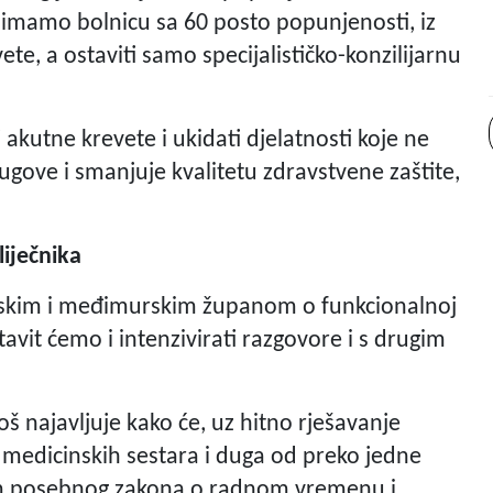
i imamo bolnicu sa 60 posto popunjenosti, iz
te, a ostaviti samo specijalističko-konzilijarnu
akutne krevete i ukidati djelatnosti koje ne
ugove i smanjuje kvalitetu zdravstvene zaštite,
iječnika
inskim i međimurskim županom o funkcionalnoj
stavit ćemo i intenzivirati razgovore i s drugim
š najavljuje kako će, uz hitno rješavanje
medicinskih sestara i duga od preko jedne
om posebnog zakona o radnom vremenu i