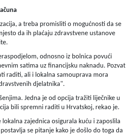
oračuna
izacija, a treba promisliti o mogućnosti da se
mjesto da ih plaćaju zdravstvene ustanove
te.
eraspodjelom, odnosno iz bolnica povući
nevnim satima uz financijsku naknadu. Pozvat
ati raditi, ali i lokalna samouprava mora
dravstvenih djelatnika".
njima. Jedna je od opcija tražiti liječnike u
ija bili spremni raditi u Hrvatskoj, rekao je.
 lokalna zajednica osigurala kuću i zaposlila
 postavlja se pitanje kako je došlo do toga da