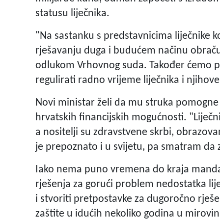
statusu liječnika.
"Na sastanku s predstavnicima liječnike 
rješavanju duga i budućem načinu obračun
odlukom Vrhovnog suda. Također ćemo poč
regulirati radno vrijeme liječnika i njihov
Novi ministar želi da mu struka pomogne u
hrvatskih financijskih mogućnosti. "Liječn
a nositelji su zdravstvene skrbi, obrazov
je prepoznato i u svijetu, pa smatram da z
Iako nema puno vremena do kraja mandata
rješenja za gorući problem nedostatka lij
i stvoriti pretpostavke za dugoročno rješ
zaštite u idućih nekoliko godina u mirovinu