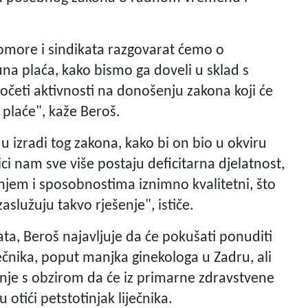
komore i sindikata razgovarat ćemo o
a plaća, kako bismo ga doveli u sklad s
eti aktivnosti na donošenju zakona koji će
e plaće", kaže Beroš.
 izradi tog zakona, kako bi on bio u okviru
ici nam sve više postaju deficitarna djelatnost,
anjem i sposobnostima iznimno kvalitetni, što
aslužuju takvo rješenje", ističe.
, Beroš najavljuje da će pokušati ponuditi
ečnika, poput manjka ginekologa u Zadru, ali
enje s obzirom da će iz primarne zdravstvene
 otići petstotinjak liječnika.