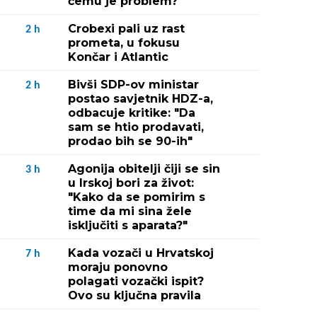
čemu je problem?
Crobexi pali uz rast
2
h
prometa, u fokusu
Končar i Atlantic
Bivši SDP-ov ministar
2
h
postao savjetnik HDZ-a,
odbacuje kritike: "Da
sam se htio prodavati,
prodao bih se 90-ih"
Agonija obitelji čiji se sin
3
h
u Irskoj bori za život:
"Kako da se pomirim s
time da mi sina žele
isključiti s aparata?"
Kada vozači u Hrvatskoj
7
h
moraju ponovno
polagati vozački ispit?
Ovo su ključna pravila