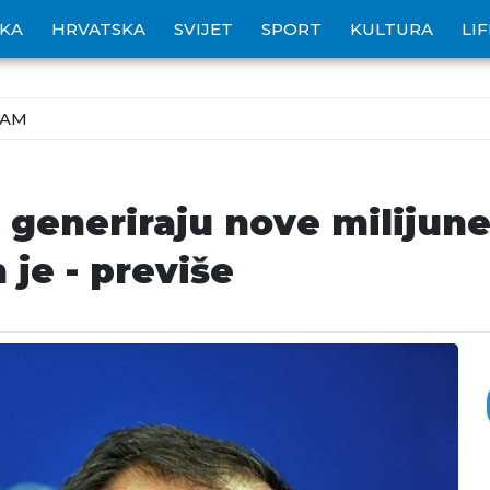
IKA
HRVATSKA
SVIJET
SPORT
KULTURA
LI
ZAM
 generiraju nove milijun
 je - previše