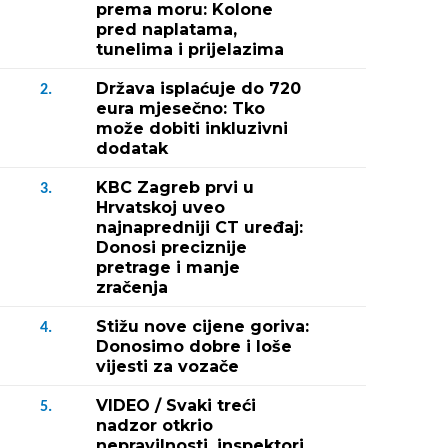
prema moru: Kolone
pred naplatama,
tunelima i prijelazima
Država isplaćuje do 720
2.
eura mjesečno: Tko
može dobiti inkluzivni
dodatak
KBC Zagreb prvi u
3.
Hrvatskoj uveo
najnapredniji CT uređaj:
Donosi preciznije
pretrage i manje
zračenja
Stižu nove cijene goriva:
4.
Donosimo dobre i loše
vijesti za vozače
VIDEO / Svaki treći
5.
nadzor otkrio
nepravilnosti, inspektori