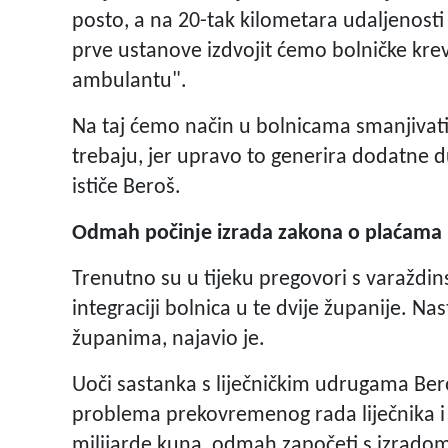
posto, a na 20-tak kilometara udaljenost
prve ustanove izdvojit ćemo bolničke kreve
ambulantu".
Na taj ćemo način u bolnicama smanjivati 
trebaju, jer upravo to generira dodatne d
ističe Beroš.
Odmah počinje izrada zakona o plaćama l
Trenutno su u tijeku pregovori s varažd
integraciji bolnica u te dvije županije. Na
županima, najavio je.
Uoči sastanka s liječničkim udrugama Bero
problema prekovremenog rada liječnika i 
milijarde kuna, odmah započeti s izrad