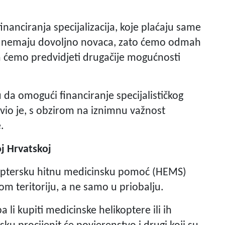
inanciranja specijalizacija, koje plaćaju same
Oni nemaju dovoljno novaca, zato ćemo odmah
im ćemo predvidjeti drugačije mogućnosti
 da omogući financiranje specijalističkog
vio je, s obzirom na iznimnu važnost
.
j Hrvatskoj
ikoptersku hitnu medicinsku pomoć (HEMS)
lom teritoriju, a ne samo u priobalju.
a li kupiti medicinske helikoptere ili ih