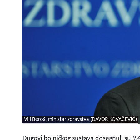
Vili Beroš, ministar zdravstva (DAVOR KOVAČEVIĆ)
Dugovi bolničkog sustava dosegnuli su 9,4