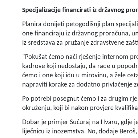
Specijalizacije financirati iz državnog pr
Planira donijeti petogodišnji plan specijal
one financiraju iz državnog proračuna, u
iz sredstava za pružanje zdravstvene zašti
"Pokušat ćemo naći rješenje internom pr
kadrove koji nedostaju, da rade u popod
ćemo i one koji idu u mirovinu, a žele ost
napraviti korake za dodatno privlačenje z
Po potrebi posegnut ćemo i za drugim rješe
okruženju, koji bi nakon provjere kvalifikac
Dobar je primjer Sućuraj na Hvaru, gdje je
liječnicu iz inozemstva. No, dodaje Beroš,