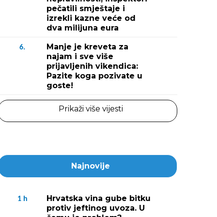
pečatili smještaje i
izrekli kazne veće od
dva milijuna eura
Manje je kreveta za
6.
najam i sve više
prijavljenih vikendica:
Pazite koga pozivate u
goste!
Prikaži više vijesti
Najnovije
Hrvatska vina gube bitku
1
h
protiv jeftinog uvoza. U