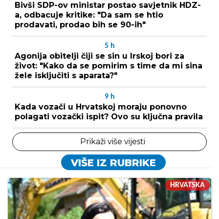
Bivši SDP-ov ministar postao savjetnik HDZ-
a, odbacuje kritike: "Da sam se htio
prodavati, prodao bih se 90-ih"
5
h
Agonija obitelji čiji se sin u Irskoj bori za
život: "Kako da se pomirim s time da mi sina
žele isključiti s aparata?"
9
h
Kada vozači u Hrvatskoj moraju ponovno
polagati vozački ispit? Ovo su ključna pravila
Prikaži više vijesti
VIŠE IZ RUBRIKE
HRVATSKA