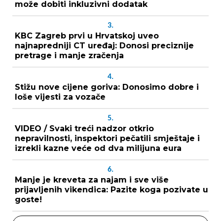
može dobiti inkluzivni dodatak
3.
KBC Zagreb prvi u Hrvatskoj uveo
najnapredniji CT uređaj: Donosi preciznije
pretrage i manje zračenja
4.
Stižu nove cijene goriva: Donosimo dobre i
loše vijesti za vozače
5.
VIDEO / Svaki treći nadzor otkrio
nepravilnosti, inspektori pečatili smještaje i
izrekli kazne veće od dva milijuna eura
6.
Manje je kreveta za najam i sve više
prijavljenih vikendica: Pazite koga pozivate u
goste!