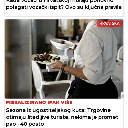
Kada vozači u Hrvatskoj moraju ponovno
polagati vozački ispit? Ovo su ključna pravila
HRVATSKA
FISKALIZIRANO IPAK VIŠE
Sezona iz ugostiteljskog kuta: Trgovine
otimaju štedljive turiste, nekima je promet
pao i 40 posto