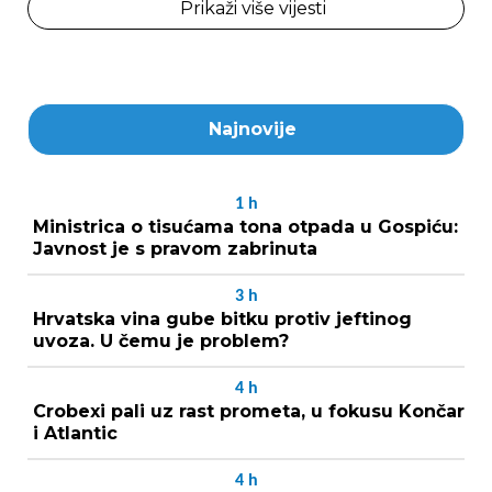
Prikaži više vijesti
Najnovije
1
h
Ministrica o tisućama tona otpada u Gospiću:
Javnost je s pravom zabrinuta
3
h
Hrvatska vina gube bitku protiv jeftinog
uvoza. U čemu je problem?
4
h
Crobexi pali uz rast prometa, u fokusu Končar
i Atlantic
4
h