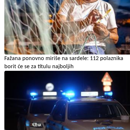
Fažana ponovno miriše na sardele: 112 polaznika
borit će se za titulu najboljih