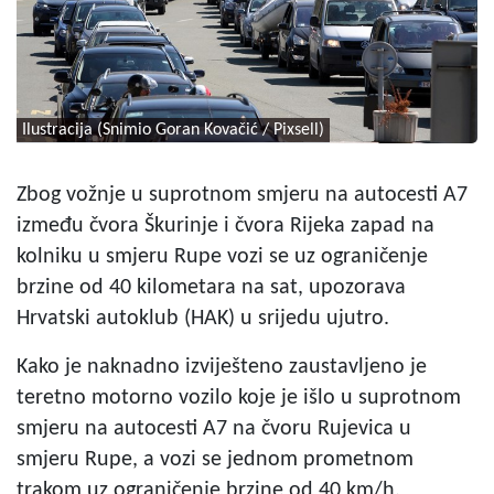
Ilustracija (Snimio Goran Kovačić / Pixsell)
Zbog vožnje u suprotnom smjeru na autocesti A7
između čvora Škurinje i čvora Rijeka zapad na
kolniku u smjeru Rupe vozi se uz ograničenje
brzine od 40 kilometara na sat, upozorava
Hrvatski autoklub (HAK) u srijedu ujutro.
Kako je naknadno izviješteno zaustavljeno je
teretno motorno vozilo koje je išlo u suprotnom
smjeru na autocesti A7 na čvoru Rujevica u
smjeru Rupe, a vozi se jednom prometnom
trakom uz ograničenje brzine od 40 km/h.