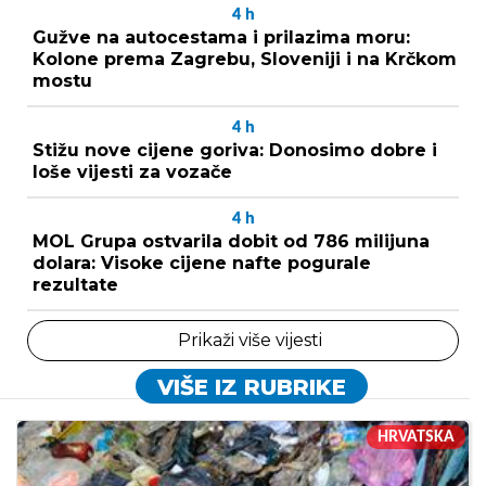
4
h
Gužve na autocestama i prilazima moru:
Kolone prema Zagrebu, Sloveniji i na Krčkom
mostu
4
h
Stižu nove cijene goriva: Donosimo dobre i
loše vijesti za vozače
4
h
MOL Grupa ostvarila dobit od 786 milijuna
dolara: Visoke cijene nafte pogurale
rezultate
Prikaži više vijesti
VIŠE IZ RUBRIKE
HRVATSKA