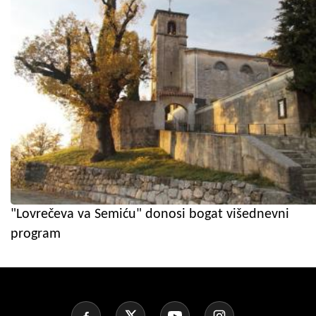
"Lovrečeva va Semiću" donosi bogat višednevni
program