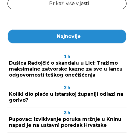
Prikaži više vijesti
Najnovije
1
h
Dušica Radojčić o skandalu u Lici: Tražimo
maksimalne zatvorske kazne za sve u lancu
odgovornosti teškog onečišćenja
2
h
Koliki dio plaće u Istarskoj županiji odlazi na
gorivo?
3
h
Pupovac: Izvikivanje poruka mržnje u Kninu
napad je na ustavni poredak Hrvatske