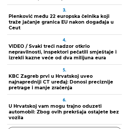
3.
Plenković među 22 europska čelnika koji
traže jačanje granica EU nakon događaja u
Ceut
4.
VIDEO / Svaki treći nadzor otkrio
nepravilnosti, inspektori pečatili smještaje i
izrekli kazne veće od dva milijuna eura
5.
KBC Zagreb prvi u Hrvatskoj uveo
najnapredniji CT uređaj: Donosi preciznije
pretrage i manje zračenja
6.
U Hrvatskoj vam mogu trajno oduzeti
automobil: Zbog ovih prekršaja ostajete bez
vozila