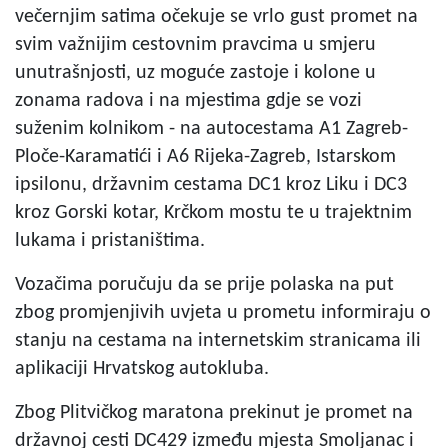
večernjim satima očekuje se vrlo gust promet na
svim važnijim cestovnim pravcima u smjeru
unutrašnjosti, uz moguće zastoje i kolone u
zonama radova i na mjestima gdje se vozi
suženim kolnikom - na autocestama A1 Zagreb-
Ploče-Karamatići i A6 Rijeka-Zagreb, Istarskom
ipsilonu, državnim cestama DC1 kroz Liku i DC3
kroz Gorski kotar, Krčkom mostu te u trajektnim
lukama i pristaništima.
Vozačima poručuju da se prije polaska na put
zbog promjenjivih uvjeta u prometu informiraju o
stanju na cestama na internetskim stranicama ili
aplikaciji Hrvatskog autokluba.
Zbog Plitvičkog maratona prekinut je promet na
državnoj cesti DC429 između mjesta Smoljanac i