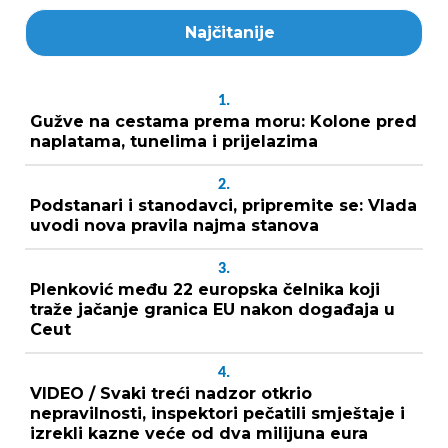
Najčitanije
1.
Gužve na cestama prema moru: Kolone pred
naplatama, tunelima i prijelazima
2.
Podstanari i stanodavci, pripremite se: Vlada
uvodi nova pravila najma stanova
3.
Plenković među 22 europska čelnika koji
traže jačanje granica EU nakon događaja u
Ceut
4.
VIDEO / Svaki treći nadzor otkrio
nepravilnosti, inspektori pečatili smještaje i
izrekli kazne veće od dva milijuna eura