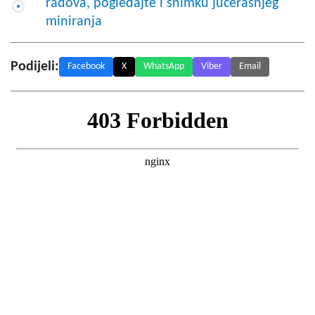
radova, pogledajte i snimku jučerašnjeg
miniranja
Podijeli:
Facebook
X
WhatsApp
Viber
Email