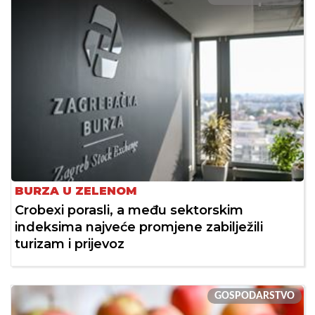
BURZA U ZELENOM
Crobexi porasli, a među sektorskim
indeksima najveće promjene zabilježili
turizam i prijevoz
GOSPODARSTVO