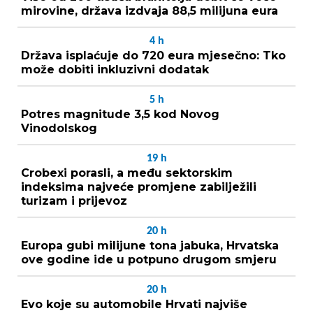
mirovine, država izdvaja 88,5 milijuna eura
4
h
Država isplaćuje do 720 eura mjesečno: Tko
može dobiti inkluzivni dodatak
5
h
Potres magnitude 3,5 kod Novog
Vinodolskog
19
h
Crobexi porasli, a među sektorskim
indeksima najveće promjene zabilježili
turizam i prijevoz
20
h
Europa gubi milijune tona jabuka, Hrvatska
ove godine ide u potpuno drugom smjeru
20
h
Evo koje su automobile Hrvati najviše