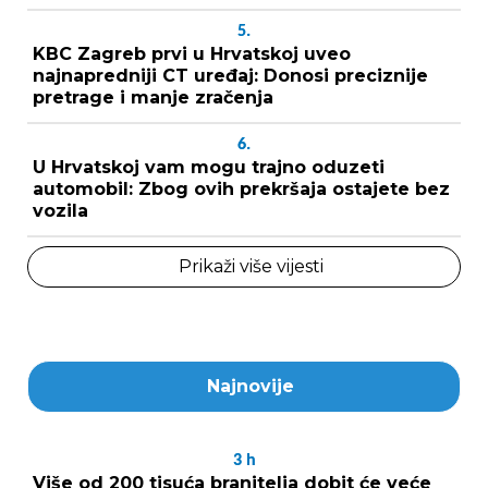
5.
KBC Zagreb prvi u Hrvatskoj uveo
najnapredniji CT uređaj: Donosi preciznije
pretrage i manje zračenja
6.
U Hrvatskoj vam mogu trajno oduzeti
automobil: Zbog ovih prekršaja ostajete bez
vozila
Prikaži više vijesti
Najnovije
3
h
Više od 200 tisuća branitelja dobit će veće