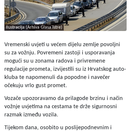
Ilustracija (Arhiva Glasa Istre)
Vremenski uvjeti u većem dijelu zemlje povoljni
su za vožnju. Povremeni zastoji i usporavanja
mogući su u zonama radova i privremene
regulacije prometa, izvijestili su iz Hrvatskog auto-
kluba te napomenuli da popodne i navečer
očekuju vrlo gust promet.
Vozače upozoravamo da prilagode brzinu i način
vožnje uvjetima na cestama te drže sigurnosni
razmak između vozila.
Tijekom dana, osobito u poslijepodnevnim i