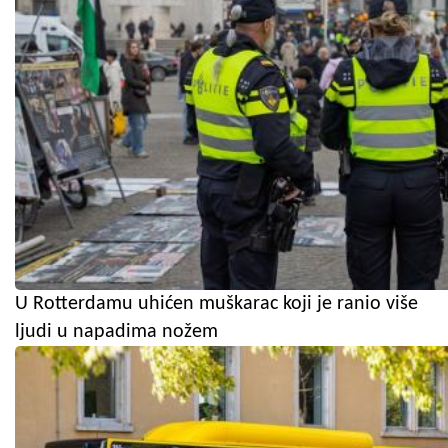
U Rotterdamu uhićen muškarac koji je ranio više
ljudi u napadima nožem