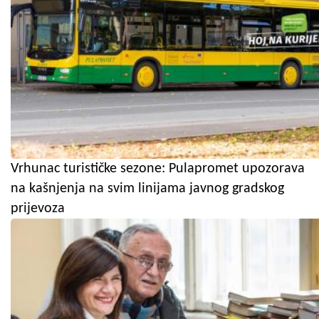
Vrhunac turističke sezone: Pulapromet upozorava
na kašnjenja na svim linijama javnog gradskog
prijevoza