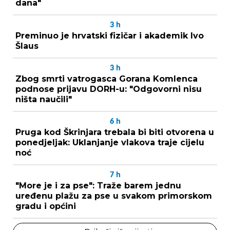
dana"
3
h
Preminuo je hrvatski fizičar i akademik Ivo
Šlaus
3
h
Zbog smrti vatrogasca Gorana Komlenca
podnose prijavu DORH-u: "Odgovorni nisu
ništa naučili"
6
h
Pruga kod Škrinjara trebala bi biti otvorena u
ponedjeljak: Uklanjanje vlakova traje cijelu
noć
7
h
"More je i za pse": Traže barem jednu
uređenu plažu za pse u svakom primorskom
gradu i općini