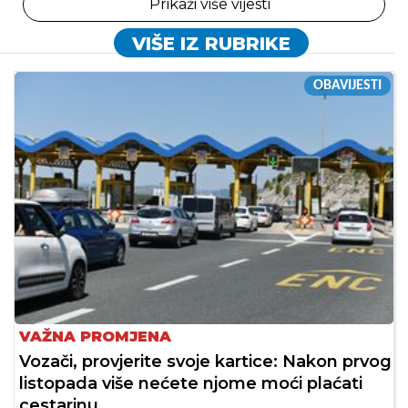
Prikaži više vijesti
VIŠE IZ RUBRIKE
OBAVIJESTI
VAŽNA PROMJENA
Vozači, provjerite svoje kartice: Nakon prvog
listopada više nećete njome moći plaćati
cestarinu