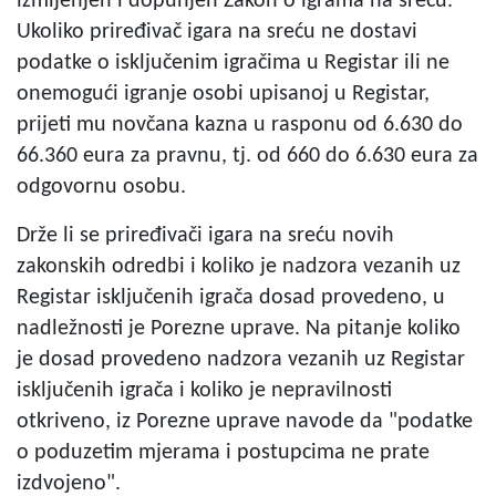
izmijenjen i dopunjen Zakon o igrama na sreću.
Ukoliko priređivač igara na sreću ne dostavi
podatke o isključenim igračima u Registar ili ne
onemogući igranje osobi upisanoj u Registar,
prijeti mu novčana kazna u rasponu od 6.630 do
66.360 eura za pravnu, tj. od 660 do 6.630 eura za
odgovornu osobu.
Drže li se priređivači igara na sreću novih
zakonskih odredbi i koliko je nadzora vezanih uz
Registar isključenih igrača dosad provedeno, u
nadležnosti je Porezne uprave. Na pitanje koliko
je dosad provedeno nadzora vezanih uz Registar
isključenih igrača i koliko je nepravilnosti
otkriveno, iz Porezne uprave navode da "podatke
o poduzetim mjerama i postupcima ne prate
izdvojeno".