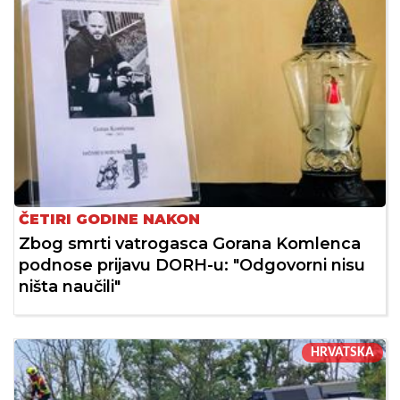
ČETIRI GODINE NAKON
Zbog smrti vatrogasca Gorana Komlenca
podnose prijavu DORH-u: "Odgovorni nisu
ništa naučili"
HRVATSKA