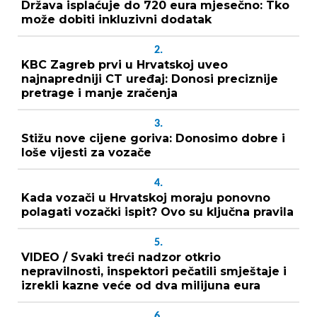
Država isplaćuje do 720 eura mjesečno: Tko
može dobiti inkluzivni dodatak
2.
KBC Zagreb prvi u Hrvatskoj uveo
najnapredniji CT uređaj: Donosi preciznije
pretrage i manje zračenja
3.
Stižu nove cijene goriva: Donosimo dobre i
loše vijesti za vozače
4.
Kada vozači u Hrvatskoj moraju ponovno
polagati vozački ispit? Ovo su ključna pravila
5.
VIDEO / Svaki treći nadzor otkrio
nepravilnosti, inspektori pečatili smještaje i
izrekli kazne veće od dva milijuna eura
6.