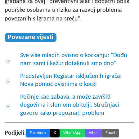
građana za ovaj "preventivni alat i dodatni oblik
podrške osobama u riziku za razvoj problema
povezanih s igrama na sreću".
Povezane vijesti
Sve više mladih ovisno o kockanju: "Dođu
nam sami i kažu: dotaknuli smo dno"
Predstavljen Registar isključenih igrača:
Nova pomoć ovisnima o kocki
Počinje kao zabava, a može završiti
dugovima i slomom obitelji. Stručnjaci
govore kako prepoznati problem
Podijeli:
Facebook
X
WhatsApp
Viber
Email