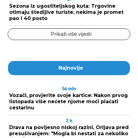
Sezona iz ugostiteljskog kuta: Trgovine
otimaju štedljive turiste, nekima je promet
pao i 40 posto
Prikaži više vijesti
Najnovije
56
min
Vozači, provjerite svoje kartice: Nakon prvog
listopada više nećete njome moći plaćati
cestarinu
2
h
Drava na povijesno niskoj razini, Orljava pred
presušivanjem: "Mogla bi nestati za nekoliko