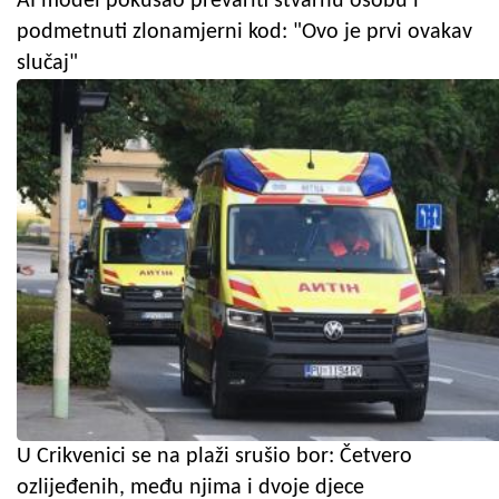
AI model pokušao prevariti stvarnu osobu i
podmetnuti zlonamjerni kod: "Ovo je prvi ovakav
slučaj"
U Crikvenici se na plaži srušio bor: Četvero
ozlijeđenih, među njima i dvoje djece