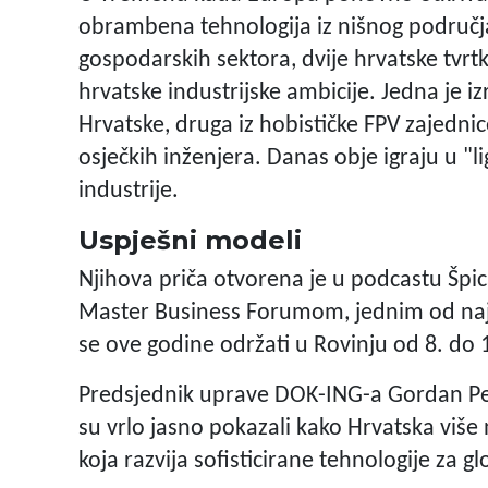
obrambena tehnologija iz nišnog područja 
gospodarskih sektora, dvije hrvatske tvr
hrvatske industrijske ambicije. Jedna je i
Hrvatske, druga iz hobističke FPV zajednic
osječkih inženjera. Danas obje igraju u "
industrije.
Uspješni modeli
Njihova priča otvorena je u podcastu Špi
Master Business Forumom, jednim od najutj
se ove godine održati u Rovinju od 8. do 1
Predsjednik uprave DOK-ING-a Gordan Peši
su vrlo jasno pokazali kako Hrvatska više 
koja razvija sofisticirane tehnologije za gl