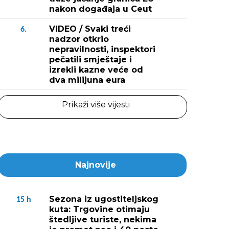
nakon događaja u Ceut
VIDEO / Svaki treći
6.
nadzor otkrio
nepravilnosti, inspektori
pečatili smještaje i
izrekli kazne veće od
dva milijuna eura
Prikaži više vijesti
Najnovije
Sezona iz ugostiteljskog
15
h
kuta: Trgovine otimaju
štedljive turiste, nekima