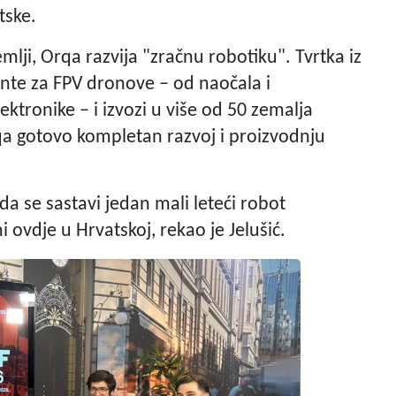
tske.
mlji, Orqa razvija "zračnu robotiku". Tvrtka iz
nte za FPV dronove – od naočala i
ktronike – i izvozi u više od 50 zemalja
rqa gotovo kompletan razvoj i proizvodnju
da se sastavi jedan mali leteći robot
 ovdje u Hrvatskoj, rekao je Jelušić.