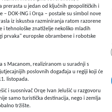
prerasta u jedan od ključnih geopolitičkih i
tke – DOK-ING i Orqa – postale su simbol nove
zrasla iz iskustva razminiranja ratom razorene
e i tehnološke znatiželje nekoliko mladih
ligi prvaka" europske obrambene i robotske
ca s Macanom, realiziranom u suradnji s
ecajnijih poslovnih događaja u regiji koji će
1. listopada.
ć i suosnivač Orqe Ivan Jelušić u razgovoru
nije samo turistička destinacija, nego i zemlja
obalno tržište.