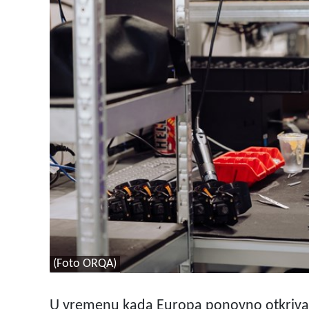
(Foto ORQA)
U vremenu kada Europa ponovno otkriva v