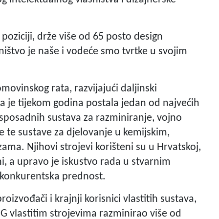
 poziciji, drže više od 65 posto design
ništvo je naše i vodeće smo tvrtke u svojim
ovinskog rata, razvijajući daljinski
ka je tijekom godina postala jedan od najvećih
esposadnih sustava za razminiranje, vojno
re te sustave za djelovanje u kemijskim,
ma. Njihovi strojevi korišteni su u Hrvatskoj,
i, a upravo je iskustvo rada u stvarnim
 konkurentska prednost.
oizvođači i krajnji korisnici vlastitih sustava,
NG vlastitim strojevima razminirao više od