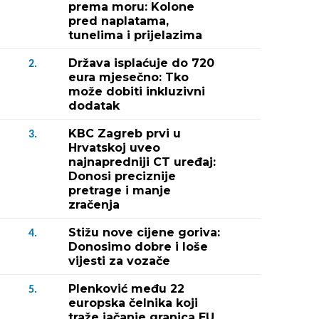
prema moru: Kolone
pred naplatama,
tunelima i prijelazima
Država isplaćuje do 720
2.
eura mjesečno: Tko
može dobiti inkluzivni
dodatak
KBC Zagreb prvi u
3.
Hrvatskoj uveo
najnapredniji CT uređaj:
Donosi preciznije
pretrage i manje
zračenja
Stižu nove cijene goriva:
4.
Donosimo dobre i loše
vijesti za vozače
Plenković među 22
5.
europska čelnika koji
traže jačanje granica EU