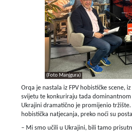
(Foto Manjgura)
Orqa je nastala iz FPV hobističke scene, i
svijetu te konkuriraju tada dominantnom
Ukrajini dramatično je promijenio tržište.
hobistička natjecanja, preko noći su post
– Mi smo učili u Ukrajini, bili tamo prisut