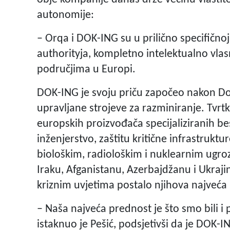
autonomije:
– Orqa i DOK-ING su u prilično specifičnoj
authorityja, kompletno intelektualno vlas
područjima u Europi.
DOK-ING je svoju priču započeo nakon Dom
upravljane strojeve za razminiranje. Tvrt
europskih proizvođača specijaliziranih b
inženjerstvo, zaštitu kritične infrastruktu
biološkim, radiološkim i nuklearnim ugroza
Iraku, Afganistanu, Azerbajdžanu i Ukrajin
kriznim uvjetima postalo njihova najveća
– Naša najveća prednost je što smo bili i pr
istaknuo je Pešić, podsjetivši da je DOK-I