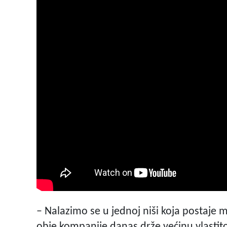
– Nalazimo se u jednoj niši koja postaje 
obje kompanije danas drže većinu vlastito