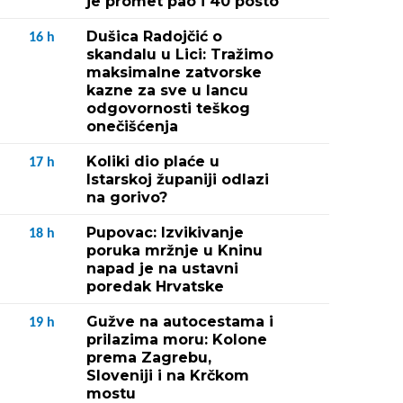
je promet pao i 40 posto
Dušica Radojčić o
16
h
skandalu u Lici: Tražimo
maksimalne zatvorske
kazne za sve u lancu
odgovornosti teškog
onečišćenja
Koliki dio plaće u
17
h
Istarskoj županiji odlazi
na gorivo?
Pupovac: Izvikivanje
18
h
poruka mržnje u Kninu
napad je na ustavni
poredak Hrvatske
Gužve na autocestama i
19
h
prilazima moru: Kolone
prema Zagrebu,
Sloveniji i na Krčkom
mostu