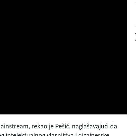
mainstream, rekao je Pešić, naglašavajući da
g intelektualnog vlasništva i dizajnerske