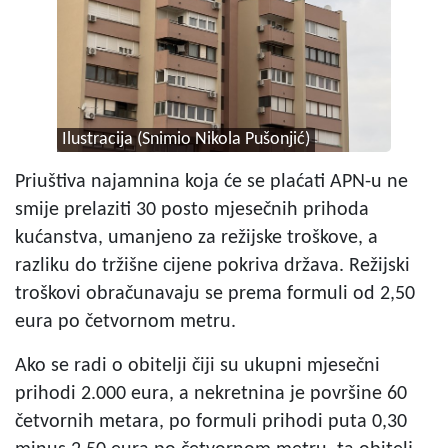
Ilustracija (Snimio Nikola Pušonjić)
Priuštiva najamnina koja će se plaćati APN-u ne
smije prelaziti 30 posto mjesečnih prihoda
kućanstva, umanjeno za režijske troškove, a
razliku do tržišne cijene pokriva država. Režijski
troškovi obračunavaju se prema formuli od 2,50
eura po četvornom metru.
Ako se radi o obitelji čiji su ukupni mjesečni
prihodi 2.000 eura, a nekretnina je površine 60
četvornih metara, po formuli prihodi puta 0,30