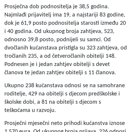
Prosječna dob podnositelja je 38,5 godina.
Najmlađi prijavitelj ima 19, a najstariji 83 godine,
dok je 61,9 posto podnositelja starosti između 20
i 40 godina. Od ukupnog broja zahtjeva, 523,
odnosno 39,8 posto, podnijeli su samci. Od
dvočlanih kućanstava pristigla su 323 zahtjeva, od
tročlanih 235, a od četveročlanih obitelji 148.
Podnesen je i jedan zahtjev obitelji s devet
članova te jedan zahtjev obitelji s 11 članova.
Ukupno 238 kućanstava odnosi se na samohrane
roditelje, 429 na obitelji s djecom predškolske i
školske dobi, a 81 na obitelji s djecom s
teškoćama u razvoju.
Prosječni mjesečni neto prihodi kućanstva iznose
1.570 eura. Od ukupnog broja prijava, 226 odnosi