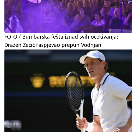
FOTO / Bumbarska fešta iznad svih očekivanja:
Dražen Zečić raspjevao prepun Vodnjan