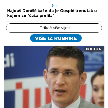
6
h
Hajdaš Dončić kaže da je Gospić trenutak u
kojem se "čaša prelila"
Prikaži više vijesti
VIŠE IZ RUBRIKE
POLITIKA