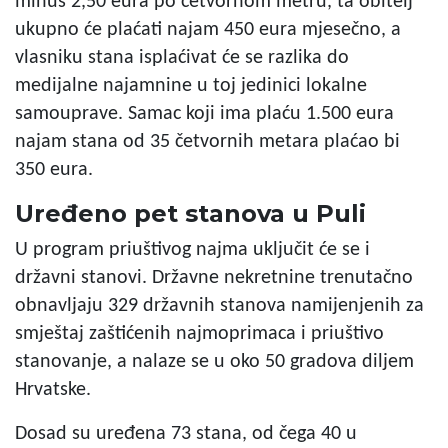
minus 2,50 eura po četvornom metru, ta obitelj
ukupno će plaćati najam 450 eura mjesečno, a
vlasniku stana isplaćivat će se razlika do
medijalne najamnine u toj jedinici lokalne
samouprave. Samac koji ima plaću 1.500 eura
najam stana od 35 četvornih metara plaćao bi
350 eura.
Uređeno pet stanova u Puli
U program priuštivog najma uključit će se i
državni stanovi. Državne nekretnine trenutačno
obnavljaju 329 državnih stanova namijenjenih za
smještaj zaštićenih najmoprimaca i priuštivo
stanovanje, a nalaze se u oko 50 gradova diljem
Hrvatske.
Dosad su uređena 73 stana, od čega 40 u