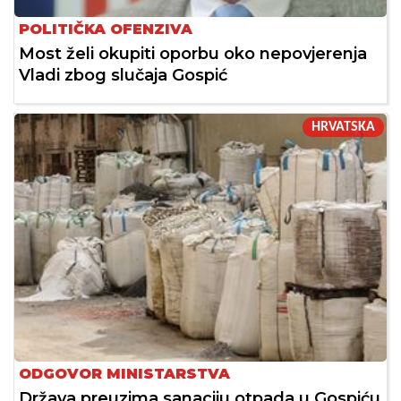
POLITIČKA OFENZIVA
Most želi okupiti oporbu oko nepovjerenja
Vladi zbog slučaja Gospić
HRVATSKA
ODGOVOR MINISTARSTVA
Država preuzima sanaciju otpada u Gospiću,