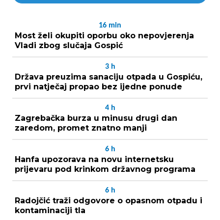
16
min
Most želi okupiti oporbu oko nepovjerenja
Vladi zbog slučaja Gospić
3
h
Država preuzima sanaciju otpada u Gospiću,
prvi natječaj propao bez ijedne ponude
4
h
Zagrebačka burza u minusu drugi dan
zaredom, promet znatno manji
6
h
Hanfa upozorava na novu internetsku
prijevaru pod krinkom državnog programa
6
h
Radojčić traži odgovore o opasnom otpadu i
kontaminaciji tla