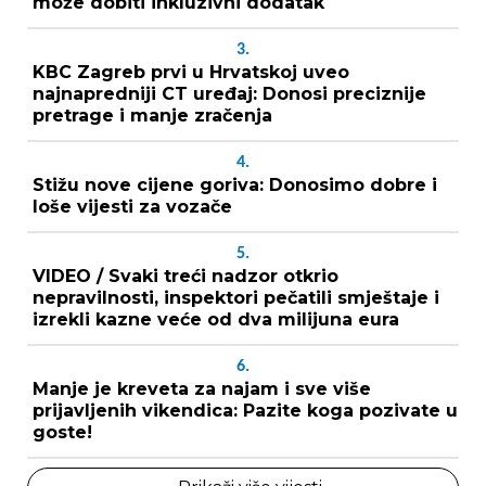
može dobiti inkluzivni dodatak
3.
KBC Zagreb prvi u Hrvatskoj uveo
najnapredniji CT uređaj: Donosi preciznije
pretrage i manje zračenja
4.
Stižu nove cijene goriva: Donosimo dobre i
loše vijesti za vozače
5.
VIDEO / Svaki treći nadzor otkrio
nepravilnosti, inspektori pečatili smještaje i
izrekli kazne veće od dva milijuna eura
6.
Manje je kreveta za najam i sve više
prijavljenih vikendica: Pazite koga pozivate u
goste!