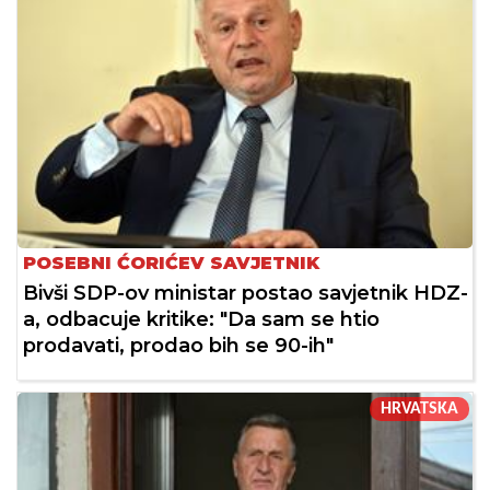
POSEBNI ĆORIĆEV SAVJETNIK
Bivši SDP-ov ministar postao savjetnik HDZ-
a, odbacuje kritike: "Da sam se htio
prodavati, prodao bih se 90-ih"
HRVATSKA