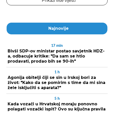
Prikaži više vijesti
Najnovije
17
min
Bivši SDP-ov ministar postao savjetnik HDZ-
a, odbacuje kritike: "Da sam se htio
prodavati, prodao bih se 90-ih"
1
h
Agonija obitelji čiji se sin u Irskoj bori za
život: "Kako da se pomirim s time da mi sina
žele isključiti s aparata?"
5
h
Kada vozači u Hrvatskoj moraju ponovno
polagati vozački ispit? Ovo su ključna pravila