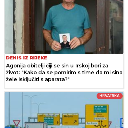
DENIS IZ RIJEKE
Agonija obitelji čiji se sin u Irskoj bori za
život: "Kako da se pomirim s time da mi sina
žele isključiti s aparata?"
HRVATSKA