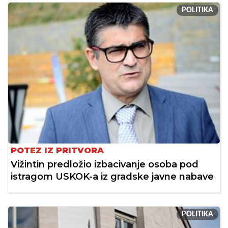
POLITIKA
POTEZ IZ PRITVORA
Vižintin predložio izbacivanje osoba pod
istragom USKOK-a iz gradske javne nabave
POLITIKA