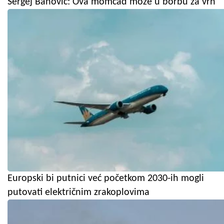
Sergej Banović: Ova momčad može u borbu za vrh
Europski bi putnici već početkom 2030-ih mogli
putovati električnim zrakoplovima