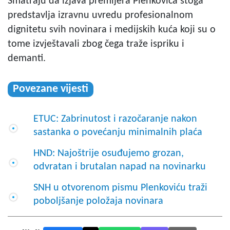
Smatraju da izjava premijera Plenkovića stoga
predstavlja izravnu uvredu profesionalnom
dignitetu svih novinara i medijskih kuća koji su o
tome izvještavali zbog čega traže ispriku i
demanti.
Povezane vijesti
ETUC: Zabrinutost i razočaranje nakon
sastanka o povećanju minimalnih plaća
HND: Najoštrije osuđujemo grozan,
odvratan i brutalan napad na novinarku
SNH u otvorenom pismu Plenkoviću traži
poboljšanje položaja novinara