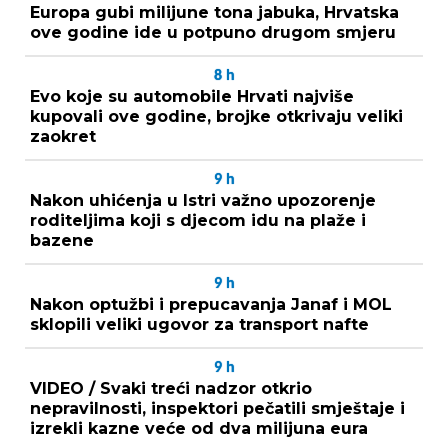
Europa gubi milijune tona jabuka, Hrvatska
ove godine ide u potpuno drugom smjeru
8
h
Evo koje su automobile Hrvati najviše
kupovali ove godine, brojke otkrivaju veliki
zaokret
9
h
Nakon uhićenja u Istri važno upozorenje
roditeljima koji s djecom idu na plaže i
bazene
9
h
Nakon optužbi i prepucavanja Janaf i MOL
sklopili veliki ugovor za transport nafte
9
h
VIDEO / Svaki treći nadzor otkrio
nepravilnosti, inspektori pečatili smještaje i
izrekli kazne veće od dva milijuna eura