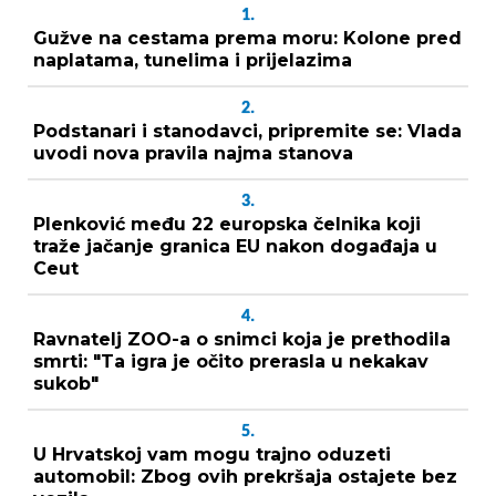
1.
Gužve na cestama prema moru: Kolone pred
naplatama, tunelima i prijelazima
2.
Podstanari i stanodavci, pripremite se: Vlada
uvodi nova pravila najma stanova
3.
Plenković među 22 europska čelnika koji
traže jačanje granica EU nakon događaja u
Ceut
4.
Ravnatelj ZOO-a o snimci koja je prethodila
smrti: "Ta igra je očito prerasla u nekakav
sukob"
5.
U Hrvatskoj vam mogu trajno oduzeti
automobil: Zbog ovih prekršaja ostajete bez