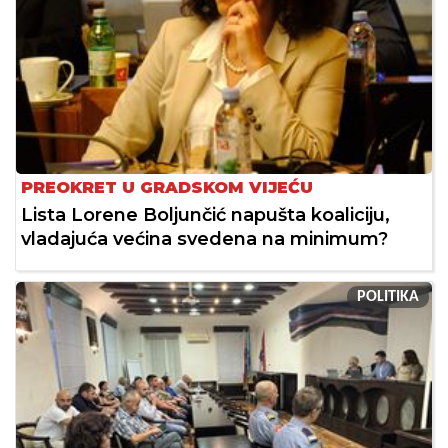
PREOKRET U GRADSKOM VIJEĆU
Lista Lorene Boljunčić napušta koaliciju,
vladajuća većina svedena na minimum?
POLITIKA