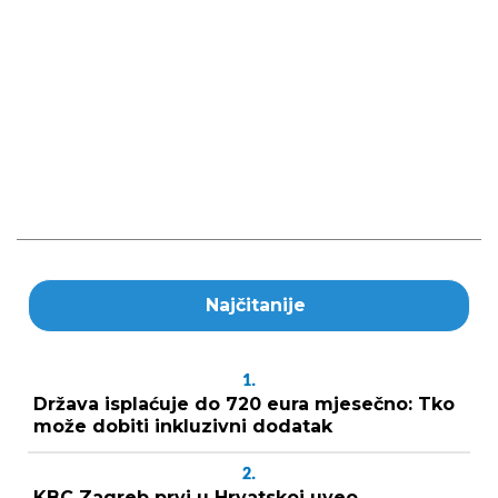
Najčitanije
1.
Država isplaćuje do 720 eura mjesečno: Tko
može dobiti inkluzivni dodatak
2.
KBC Zagreb prvi u Hrvatskoj uveo