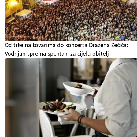
Od trke na tovarima do koncerta Dražena Zečića:
Vodnjan sprema spektakl za cijelu obitelj