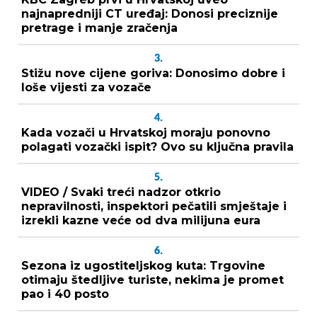
najnapredniji CT uređaj: Donosi preciznije
pretrage i manje zračenja
3.
Stižu nove cijene goriva: Donosimo dobre i
loše vijesti za vozače
4.
Kada vozači u Hrvatskoj moraju ponovno
polagati vozački ispit? Ovo su ključna pravila
5.
VIDEO / Svaki treći nadzor otkrio
nepravilnosti, inspektori pečatili smještaje i
izrekli kazne veće od dva milijuna eura
6.
Sezona iz ugostiteljskog kuta: Trgovine
otimaju štedljive turiste, nekima je promet
pao i 40 posto