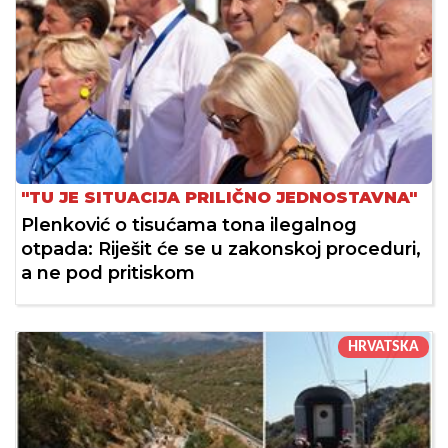
"TU JE SITUACIJA PRILIČNO JEDNOSTAVNA"
Plenković o tisućama tona ilegalnog
otpada: Riješit će se u zakonskoj proceduri,
a ne pod pritiskom
HRVATSKA