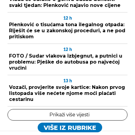
svaki tjedan: Plenković najavio nove cijene
12
h
Plenković o tisućama tona ilegalnog otpada:
Riješit će se u zakonskoj proceduri, a ne pod
pritiskom
12
h
FOTO / Sudar vlakova izbjegnut, a putnici u
problemu: Pješke do autobusa po najvećoj
vrućini
13
h
Vozači, provjerite svoje kartice: Nakon prvog
listopada više nećete njome moći plaćati
cestarinu
Prikaži više vijesti
VIŠE IZ RUBRIKE