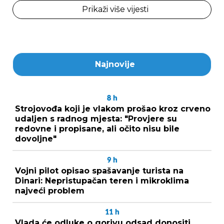
Prikaži više vijesti
Najnovije
8
h
Strojovođa koji je vlakom prošao kroz crveno
udaljen s radnog mjesta: "Provjere su
redovne i propisane, ali očito nisu bile
dovoljne"
9
h
Vojni pilot opisao spašavanje turista na
Dinari: Nepristupačan teren i mikroklima
najveći problem
11
h
Vlada će odluke o gorivu odsad donositi