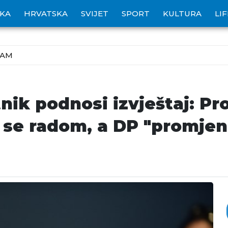
IKA
HRVATSKA
SVIJET
SPORT
KULTURA
LI
ZAM
tnik podnosi izvještaj: P
 se radom, a DP "promjen