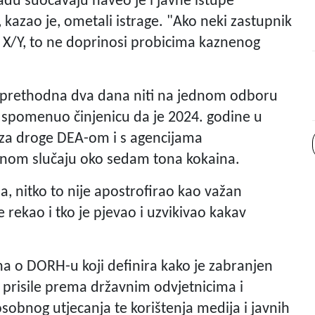
du suočavaju naveo je i javne istupe
 kazao je, ometali istrage. "Ako neki zastupnik
e X/Y, to ne doprinosi probicima kaznenog
ika prethodna dva dana niti na jednom odboru
e spomenuo činjenicu da je 2024. godine u
 za droge DEA-om i s agencijama
nom slučaju oko sedam tona kokaina.
, nitko to nije apostrofirao kao važan
 rekao i tko je pjevao i uzvikivao kakav
na o DORH-u koji definira kako je zabranjen
k prisile prema državnim odvjetnicima i
osobnog utjecanja te korištenja medija i javnih