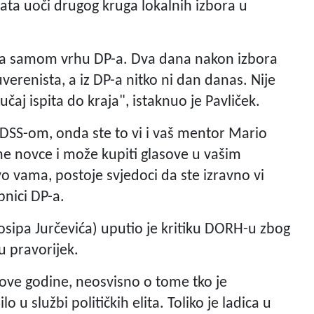
ta uoči drugog kruga lokalnih izbora u
ema samom vrhu DP-a. Dva dana nakon izbora
verenista, a iz DP-a nitko ni dan danas. Nije
učaj ispita do kraja", istaknuo je Pavliček.
SDSS-om, onda ste to vi i vaš mentor Mario
ne novce i može kupiti glasove u vašim
o vama, postoje svjedoci da ste izravno vi
pnici DP-a.
osipa Jurčevića) uputio je kritiku DORH-u zbog
u pravorijek.
 ove godine, neosvisno o tome tko je
u službi političkih elita. Toliko je ladica u