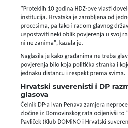
"Proteklih 10 godina HDZ-ove vlasti dovelo
institucija. Hrvatska je zarobljena od jedn
procesima, pa tako i radom glavnog držav
uspostaviti neki oblik povjerenja u svoj r
ni ne zanima", kazala je.
Naglasila je kako građanima ne treba glavn
povjerenja bilo koja politička stranka i koj
jednaku distancu i respekt prema svima.
Hrvatski suverenisti i DP raz
glasova
Čelnik DP-a Ivan Penava zamjera neproces
zločine iz Domovinskog rata ocijenivši t
Pavliček (Klub DOMiNO i Hrvatski suverenis