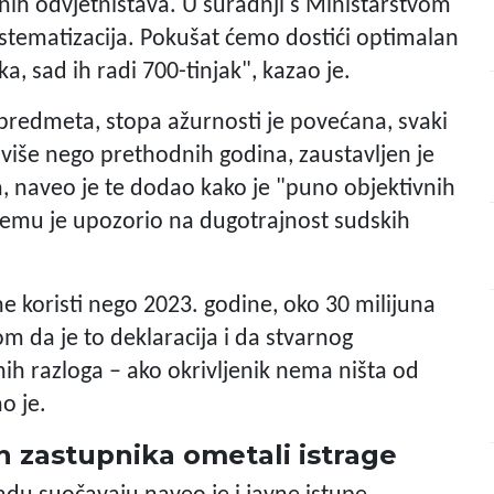
nih odvjetništava. U suradnji s Ministarstvom
istematizacija. Pokušat ćemo dostići optimalan
a, sad ih radi 700-tinjak", kazao je.
e predmeta, stopa ažurnosti je povećana, svaki
i više nego prethodnih godina, zaustavljen je
, naveo je te dodao kako je "puno objektivnih
ri čemu je upozorio na dugotrajnost sudskih
e koristi nego 2023. godine, oko 30 milijuna
om da je to deklaracija i da stvarnog
ih razloga – ako okrivljenik nema ništa od
o je.
ih zastupnika ometali istrage