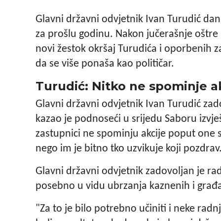
Glavni državni odvjetnik Ivan Turudić da
za prošlu godinu. Nakon jučerašnje oštr
novi žestok okršaj Turudića i oporbenih zas
da se više ponaša kao političar.
Turudić: Nitko ne spominje a
Glavni državni odvjetnik Ivan Turudić zad
kazao je podnoseći u srijedu Saboru izvješ
zastupnici ne spominju akcije poput one
nego im je bitno tko uzvikuje koji pozdrav
Glavni državni odvjetnik zadovoljan je ra
posebno u vidu ubrzanja kaznenih i građa
"Za to je bilo potrebno učiniti i neke radnj