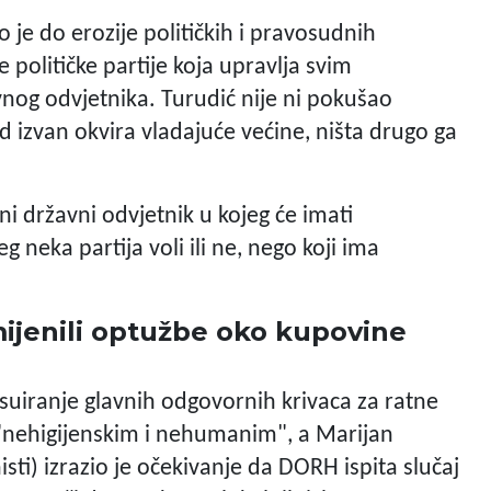
 je do erozije političkih i pravosudnih
e političke partije koja upravlja svim
nog odvjetnika. Turudić nije ni pokušao
ad izvan okvira vladajuće većine, ništa drugo ga
i državni odvjetnik u kojeg će imati
eg neka partija voli ili ne, nego koji ima
mijenili optužbe oko kupovine
uiranje glavnih odgovornih krivaca za ratne
o "nehigijenskim i nehumanim", a Marijan
ti) izrazio je očekivanje da DORH ispita slučaj