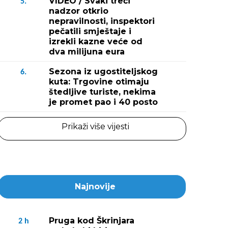
VIDEO / Svaki treći
5.
nadzor otkrio
nepravilnosti, inspektori
pečatili smještaje i
izrekli kazne veće od
dva milijuna eura
Sezona iz ugostiteljskog
6.
kuta: Trgovine otimaju
štedljive turiste, nekima
je promet pao i 40 posto
Prikaži više vijesti
Najnovije
Pruga kod Škrinjara
2
h