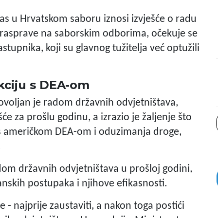
nas u Hrvatskom saboru iznosi izvješće o radu
e rasprave na saborskim odborima, očekuje se
tupnika, koji su glavnog tužitelja već optužili
kciju s DEA-om
ovoljan je radom državnih odvjetništava,
će za prošlu godinu, a izrazio je žaljenje što
 s američkom DEA-om i oduzimanja droge,
.
dom državnih odvjetništava u prošloj godini,
nskih postupaka i njihove efikasnosti.
e - najprije zaustaviti, a nakon toga postići