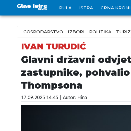
PULA
ISTRA
CRNA KRON
GOSPODARSTVO
IZBORI
POLITIKA
TURI
IVAN TURUDIĆ
Glavni državni odvje
zastupnike, pohvalio
Thompsona
17.09.2025 14:45
| Autor: Hina