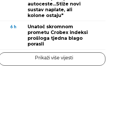
autoceste...Stiže novi
sustav naplate, ali
kolone ostaju"
Unatoč skromnom
6
h
prometu Crobex indeksi
prošloga tjedna blago
porasli
Prikaži više vijesti