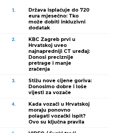
Država isplaćuje do 720
1.
eura mjesečno: Tko
može dobiti inkluzivni
dodatak
KBC Zagreb prvi u
2.
Hrvatskoj uveo
najnapredniji CT uređaj:
Donosi preciznije
pretrage i manje
zračenja
Stižu nove cijene goriva:
3.
Donosimo dobre i loše
vijesti za vozače
Kada vozači u Hrvatskoj
4.
moraju ponovno
polagati vozački ispit?
Ovo su ključna pravila