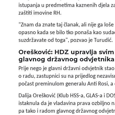
istupanja u predmetima kaznenih djela za
zaštiti imovine RH.
"Znam da znate taj članak, ali nije ga loše
opasno kada se bilo tko ponaša kao sudac u
suzdržavate od toga", pozvao je Turudić.
Orešković: HDZ upravlja svim
glavnog državnog odvjetnika
Prije nego je glavni državni odvjetnik sta
o radu, zastupnici su na prijedlog nezavi
počast preminulom generalu Anti Rosi, a 
Dalija Orešković (Klub HSS-a, GLAS-a i DOS
istaknula da je vladavina prava ozbiljno
pa tako i radom glavnog državnog odvjetn