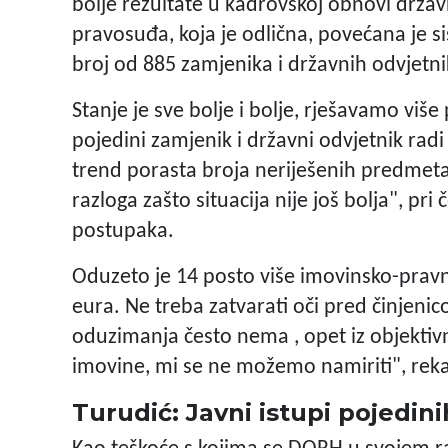
bolje rezultate u kadrovskoj obnovi držav
pravosuđa, koja je odlična, povećana je s
broj od 885 zamjenika i državnih odvjetnik
Stanje je sve bolje i bolje, rješavamo viš
pojedini zamjenik i državni odvjetnik rad
trend porasta broja neriješenih predmeta
razloga zašto situacija nije još bolja", p
postupaka.
Oduzeto je 14 posto više imovinsko-pravn
eura. Ne treba zatvarati oči pred činjenic
oduzimanja često nema , opet iz objektivn
imovine, mi se ne možemo namiriti", reka
Turudić: Javni istupi pojedin