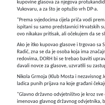
kupovine glasova za njegova protukandida
Vukovaru, a za što je optužio vrh DP-a.
"Prema svjedocima cijela priča vodi pr
ispitani su samo predstavnici Hrvatskih su
ovo nikakav pritisak, ali očekujem da se sl
Ako je itko kupovao glasove i trgovao sa 
Radić, zna se da je osoba koja ima značaj
redovima, DORH bi se trebao baviti uprav
davali novce za glasove, uzvratili su zastu
Nikola Grmoja (Klub Mosta i nezavisnog J
ladica punih prijava na koje građani čekaj
"Glavno državno odvjetništvo je kroz sve
imenovao glavnog državnog odvjetnika, bilo 