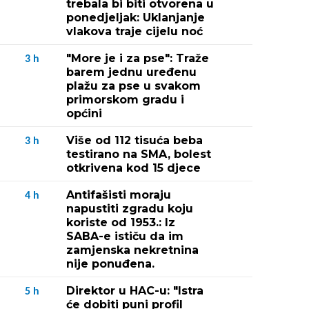
trebala bi biti otvorena u
ponedjeljak: Uklanjanje
vlakova traje cijelu noć
"More je i za pse": Traže
3
h
barem jednu uređenu
plažu za pse u svakom
primorskom gradu i
općini
Više od 112 tisuća beba
3
h
testirano na SMA, bolest
otkrivena kod 15 djece
Antifašisti moraju
4
h
napustiti zgradu koju
koriste od 1953.: Iz
SABA-e ističu da im
zamjenska nekretnina
nije ponuđena.
Direktor u HAC-u: "Istra
5
h
će dobiti puni profil