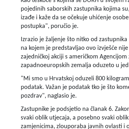
Kao teškoće s kojima se DORH u svojem ra
pojedinih saborskih zastupnika kojima su,
izađe i kaže da se očekuje uhićenje osob
postupka", poručio je.
Izrazio je žaljenje što nitko od zastupn
na kojem je predstavljao ovo izvješće nij
zajedničkoj akciji s američkom Agencijom
zapadnoeuropskih zemalja oduzeto u jed
"Mi smo u Hrvatskoj oduzeli 800 kilograma
podatak. Važan je podatak tko je što kome
pozdrav", naglasio je.
Zastupnike je podsjetio na članak 6. Zako
svaki oblik utjecaja, a posebno svaki obli
zamjenicima, zlouporaba javnih ovlasti i 