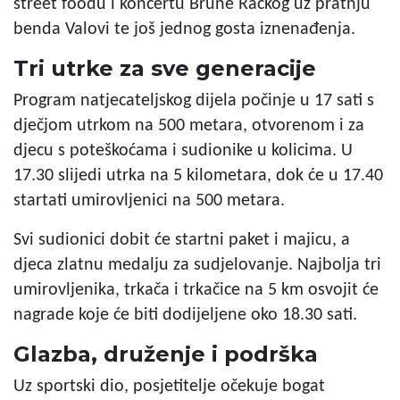
street foodu i koncertu Brune Račkog uz pratnju
benda Valovi te još jednog gosta iznenađenja.
Tri utrke za sve generacije
Program natjecateljskog dijela počinje u 17 sati s
dječjom utrkom na 500 metara, otvorenom i za
djecu s poteškoćama i sudionike u kolicima. U
17.30 slijedi utrka na 5 kilometara, dok će u 17.40
startati umirovljenici na 500 metara.
Svi sudionici dobit će startni paket i majicu, a
djeca zlatnu medalju za sudjelovanje. Najbolja tri
umirovljenika, trkača i trkačice na 5 km osvojit će
nagrade koje će biti dodijeljene oko 18.30 sati.
Glazba, druženje i podrška
Uz sportski dio, posjetitelje očekuje bogat