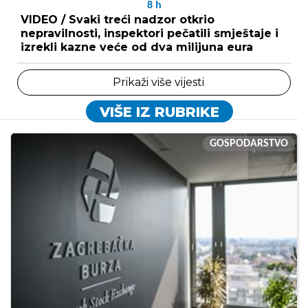
8
h
VIDEO / Svaki treći nadzor otkrio
nepravilnosti, inspektori pečatili smještaje i
izrekli kazne veće od dva milijuna eura
Prikaži više vijesti
VIŠE IZ RUBRIKE
GOSPODARSTVO