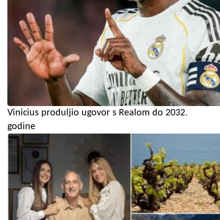
Vinicius produljio ugovor s Realom do 2032.
godine