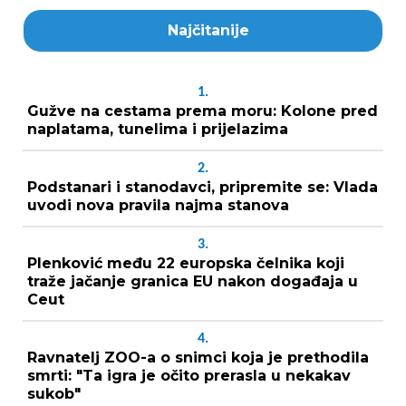
Najčitanije
1.
Gužve na cestama prema moru: Kolone pred
naplatama, tunelima i prijelazima
2.
Podstanari i stanodavci, pripremite se: Vlada
uvodi nova pravila najma stanova
3.
Plenković među 22 europska čelnika koji
traže jačanje granica EU nakon događaja u
Ceut
4.
Ravnatelj ZOO-a o snimci koja je prethodila
smrti: "Ta igra je očito prerasla u nekakav
sukob"