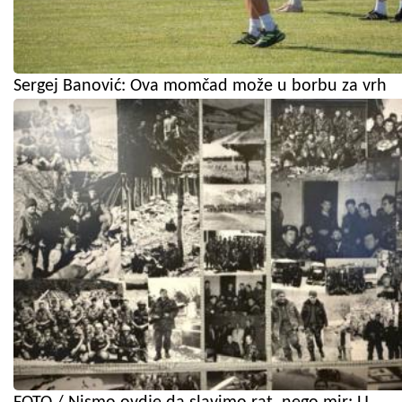
Sergej Banović: Ova momčad može u borbu za vrh