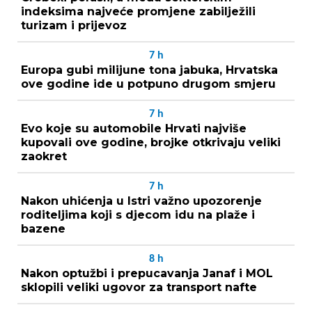
indeksima najveće promjene zabilježili
turizam i prijevoz
7
h
Europa gubi milijune tona jabuka, Hrvatska
ove godine ide u potpuno drugom smjeru
7
h
Evo koje su automobile Hrvati najviše
kupovali ove godine, brojke otkrivaju veliki
zaokret
7
h
Nakon uhićenja u Istri važno upozorenje
roditeljima koji s djecom idu na plaže i
bazene
8
h
Nakon optužbi i prepucavanja Janaf i MOL
sklopili veliki ugovor za transport nafte