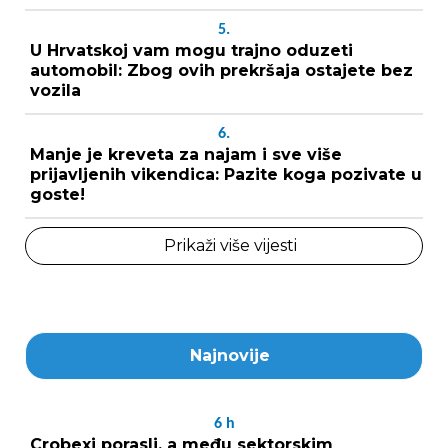
5.
U Hrvatskoj vam mogu trajno oduzeti
automobil: Zbog ovih prekršaja ostajete bez
vozila
6.
Manje je kreveta za najam i sve više
prijavljenih vikendica: Pazite koga pozivate u
goste!
Prikaži više vijesti
Najnovije
6
h
Crobexi porasli, a među sektorskim