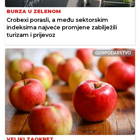
BURZA U ZELENOM
Crobexi porasli, a među sektorskim
indeksima najveće promjene zabilježili
turizam i prijevoz
GOSPODARSTVO
VELIKI ZAOKRET