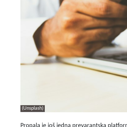
(Unsplash)
Propala je još jedna prevarantska platfor