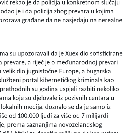
vić rekao je da policija u konkretnom slučaju
Dodao je i da policija zbog prevara u kojima
zorava građane da ne nasjedaju na nerealne
ima su upozoravali da je Xuex dio sofisticirane
 prevare, a riječ je o međunarodnoj prevari
a velik dio jugoistočne Europe, a bugarska
 službeni portal kibernetičkog kriminala kao
 prethodnih su godina uspjeli razbiti nekoliko
ama koje su djelovale iz pozivnih centara u
a lokalnih medija, doznalo se da je samo iz
e od 100.000 ljudi za više od 7 milijardi
x je, prema saznanjima novozelandskog