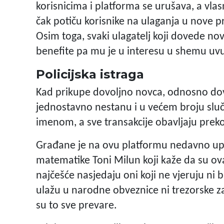
korisnicima i platforma se urušava, a vlas
čak potiču korisnike na ulaganja u nove pr
Osim toga, svaki ulagatelj koji dovede nov
benefite pa mu je u interesu u shemu uvući
Policijska istraga
Kad prikupe dovoljno novca, odnosno dovol
jednostavno nestanu i u većem broju slu
imenom, a sve transakcije obavljaju preko
Građane je na ovu platformu nedavno upoz
matematike Toni Milun koji kaže da su ova
najčešće nasjedaju oni koji ne vjeruju ni
ulažu u narodne obveznice ni trezorske za
su to sve prevare.