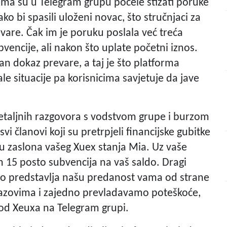
cima su u Telegram grupu počele stizati poruke
ko bi spasili uloženi novac, što stručnjaci za
are. Čak im je poruku poslala već treća
vencije, ali nakon što uplate početni iznos.
an dokaz prevare, a taj je što platforma
 situacije pa korisnicima savjetuje da jave
etaljnih razgovora s vodstvom grupe i burzom
i članovi koji su pretrpjeli financijske gubitke
u zaslona vašeg Xuex stanja Mia. Uz vaše
 15 posto subvencija na vaš saldo. Dragi
; to predstavlja našu predanost vama od strane
zazovima i zajedno prevladavamo poteškoće,
i od Xeuxa na Telegram grupi.