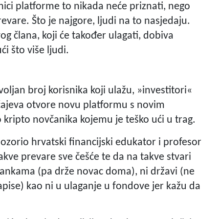
nici platforme to nikada neće priznati, nego
evare. Što je najgore, ljudi na to nasjedaju.
og člana, koji će također ulagati, dobiva
 što više ljudi.
jan broj korisnika koji ulažu, »investitori«
čajeva otvore novu platformu s novim
 kripto novčanika kojemu je teško ući u trag.
orio hrvatski financijski edukator i profesor
kve prevare sve češće te da na takve stvari
 bankama (pa drže novac doma), ni državi (ne
pise) kao ni u ulaganje u fondove jer kažu da