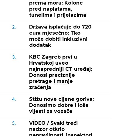
prema moru: Kolone
pred naplatama,
tunelima i prijelazima
Država isplaćuje do 720
2.
eura mjesečno: Tko
može dobiti inkluzivni
dodatak
KBC Zagreb prvi u
3.
Hrvatskoj uveo
najnapredniji CT uređaj:
Donosi preciznije
pretrage i manje
zračenja
Stižu nove cijene goriva:
4.
Donosimo dobre i loše
vijesti za vozače
VIDEO / Svaki treći
5.
nadzor otkrio
nepravilnosti, inspektori