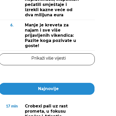
pečatili smještaje i
izrekli kazne veće od
dva milijuna eura
Manje je kreveta za
6.
najam i sve više
prijavljenih vikendica:
Pazite koga pozivate u
goste!
Prikaži više vijesti
Najnovije
Crobexi pali uz rast
17
min
prometa, u fokusu