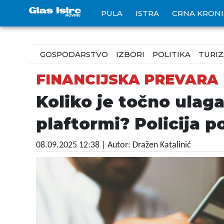
PULA
ISTRA
CRNA KRON
GOSPODARSTVO
IZBORI
POLITIKA
TURI
FINANCIJSKA PREVARA
Koliko je točno ulaga
plaftormi? Policija p
08.09.2025 12:38
| Autor: Dražen Katalinić