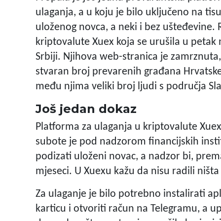
ulaganja, a u koju je bilo uključeno na ti
uloženog novca, a neki i bez ušteđevine. Ri
kriptovalute Xuex koja se urušila u petak n
Srbiji. Njihova web-stranica je zamrznuta,
stvaran broj prevarenih građana Hrvatske,
među njima veliki broj ljudi s područja Sl
Još jedan dokaz
Platforma za ulaganja u kriptovalute Xue
subote je pod nadzorom financijskih insti
podizati uloženi novac, a nadzor bi, prema
mjeseci. U Xuexu kažu da nisu radili ništ
Za ulaganje je bilo potrebno instalirati a
karticu i otvoriti račun na Telegramu, a u