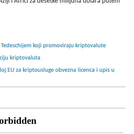
Aziji i Africi za desetke milijuna dolara putem
s Tedeschijem koji promoviraju kriptovalute
iju kriptovaluta
jeloj EU za kriptousluge obvezna licenca i upis u