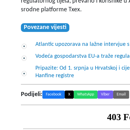
regulatornog tijela, prevario i korisnike u 
srodne platforme Txex.
Povezane vijesti
Atlantic upozorava na lažne intervjue 
Vodeća gospodarstva EU-a traže regulac
Pripazite: Od 1. srpnja u Hrvatskoj i ci
Hanfine registre
Podijeli:
Facebook
X
WhatsApp
Viber
Email