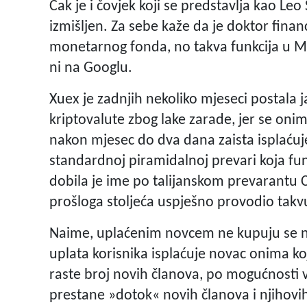
Čak je i čovjek koji se predstavlja kao Leo
izmišljen. Za sebe kaže da je doktor fina
monetarnog fonda, no takva funkcija u M
ni na Googlu.
Xuex je zadnjih nekoliko mjeseci postala 
kriptovalute zbog lake zarade, jer se oni
nakon mjesec do dva dana zaista isplaćuj
standardnoj piramidalnoj prevari koja fun
dobila je ime po talijanskom prevarantu C
prošloga stoljeća uspješno provodio takvu
Naime, uplaćenim novcem ne kupuju se ni
uplata korisnika isplaćuje novac onima ko
raste broj novih članova, po mogućnosti 
prestane »dotok« novih članova i njihovih