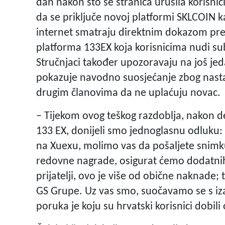
dan nakon što se stranica urušila korisni
da se priključe novoj platformi SKLCOIN ka
internet smatraju direktnim dokazom prev
platforma 133EX koja korisnicima nudi sub
Stručnjaci također upozoravaju na još jed
pokazuje navodno suosjećanje zbog nastale
drugim članovima da ne uplaćuju novac.
– Tijekom ovog teškog razdoblja, nakon d
133 EX, donijeli smo jednoglasnu odluku: sv
na Xuexu, molimo vas da pošaljete snimk
redovne nagrade, osigurat ćemo dodatnih
prijatelji, ovo je više od obične naknade
GS Grupe. Uz vas smo, suočavamo se s i
poruka je koju su hrvatski korisnici dobil