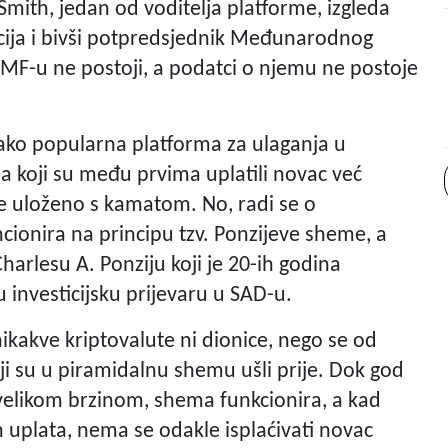
 Smith, jedan od voditelja platforme, izgleda
ncija i bivši potpredsjednik Međunarodnog
MF-u ne postoji, a podatci o njemu ne postoje
jako popularna platforma za ulaganja u
ma koji su među prvima uplatili novac već
e uloženo s kamatom. No, radi se o
cionira na principu tzv. Ponzijeve sheme, a
harlesu A. Ponziju koji je 20-ih godina
 investicijsku prijevaru u SAD-u.
kakve kriptovalute ni dionice, nego se od
ji su u piramidalnu shemu ušli prije. Dok god
velikom brzinom, shema funkcionira, a kad
 uplata, nema se odakle isplaćivati novac