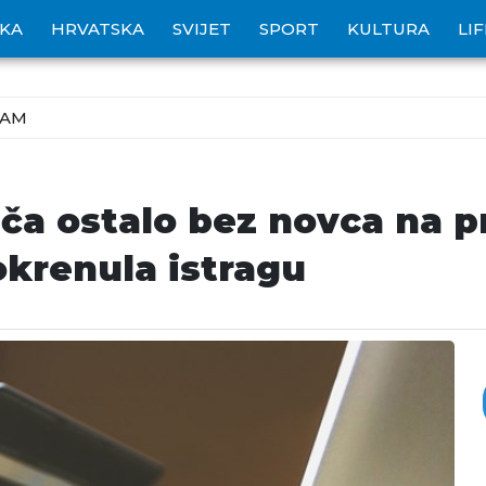
IKA
HRVATSKA
SVIJET
SPORT
KULTURA
LI
ZAM
ča ostalo bez novca na pr
okrenula istragu