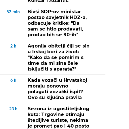
Končar i Atlantic
Bivši SDP-ov ministar
52
min
postao savjetnik HDZ-a,
odbacuje kritike: "Da
sam se htio prodavati,
prodao bih se 90-ih"
Agonija obitelji čiji se sin
2
h
u Irskoj bori za život:
"Kako da se pomirim s
time da mi sina žele
isključiti s aparata?"
Kada vozači u Hrvatskoj
6
h
moraju ponovno
polagati vozački ispit?
Ovo su ključna pravila
Sezona iz ugostiteljskog
23
h
kuta: Trgovine otimaju
štedljive turiste, nekima
je promet pao i 40 posto