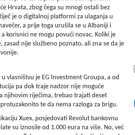
suće Hrvata, zbog čega su mnogi ostali bez
ječ je o digitalnoj platformi za ulaganja u
avečer, a prije toga urušila se u Albaniji i
 a korisnici ne mogu povući novac. Koliki je
 zasad nije službeno poznato, ali zna se da je
avonije.
x u vlasništvu je EG Investment Groupa, a od
tucija pa dok traje nadzor nije moguće
 njihovim riječima, trebao trajati deset
a protuzakonito te da nema razloga za brigu.
plikaciju Xuex, posjedovati Revolut bankovnu
plate su iznosile od 1.000 eura na više. No, već