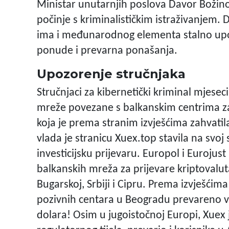
Ministar unutarnjih poslova Davor Božino
počinje s kriminalističkim istraživanjem. 
ima i međunarodnog elementa stalno upo
ponude i prevarna ponašanja.
Upozorenje stručnjaka
Stručnjaci za kibernetički kriminal mjesec
mreže povezane s balkanskim centrima za
koja je prema stranim izvješćima zahvatil
vlada je stranicu Xuex.top stavila na svoj
investicijsku prijevaru. Europol i Eurojust
balkanskih mreža za prijevare kriptovalut
Bugarskoj, Srbiji i Cipru. Prema izvješćim
pozivnih centara u Beogradu prevareno viš
dolara! Osim u jugoistočnoj Europi, Xue