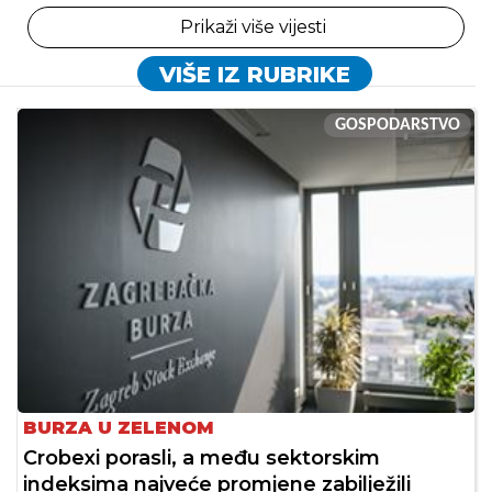
Prikaži više vijesti
VIŠE IZ RUBRIKE
GOSPODARSTVO
BURZA U ZELENOM
Crobexi porasli, a među sektorskim
indeksima najveće promjene zabilježili