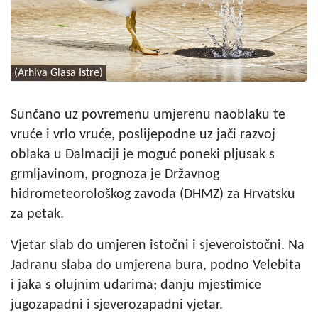
(Arhiva Glasa Istre)
Sunčano uz povremenu umjerenu naoblaku te
vruće i vrlo vruće, poslijepodne uz jači razvoj
oblaka u Dalmaciji je moguć poneki pljusak s
grmljavinom, prognoza je Državnog
hidrometeorološkog zavoda (DHMZ) za Hrvatsku
za petak.
Vjetar slab do umjeren istočni i sjeveroistočni. Na
Jadranu slaba do umjerena bura, podno Velebita
i jaka s olujnim udarima; danju mjestimice
jugozapadni i sjeverozapadni vjetar.