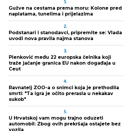
1.
Gužve na cestama prema moru: Kolone pred
naplatama, tunelima i prijelazima
2.
Podstanari i stanodavci, pripremite se: Vlada
uvodi nova pravila najma stanova
3.
Plenković među 22 europska čelnika koji
traže jačanje granica EU nakon događaja u
Ceut
4.
Ravnatelj ZOO-a o snimci koja je prethodila
smrti: "Ta igra je očito prerasla u nekakav
sukob"
5.
U Hrvatskoj vam mogu trajno oduzeti
automobil: Zbog ovih prekršaja ostajete bez
vozila