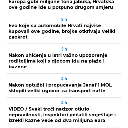
Europa gubi milijune tona jabuka, Hrvatska
ove godine ide u potpuno drugom smjeru
3
h
Evo koje su automobile Hrvati najviše
kupovali ove godine, brojke otkrivaju veliki
zaokret
3
h
Nakon uhićenja u Istri važno upozorenje
roditeljima koji s djecom idu na plaže i
bazene
4
h
Nakon optužbi i prepucavanja Janaf i MOL
sklopili veliki ugovor za transport nafte
4
h
VIDEO / Svaki treći nadzor otkrio
nepravilnosti, inspektori pečatili smještaje i
izrekli kazne veće od dva milijuna eura