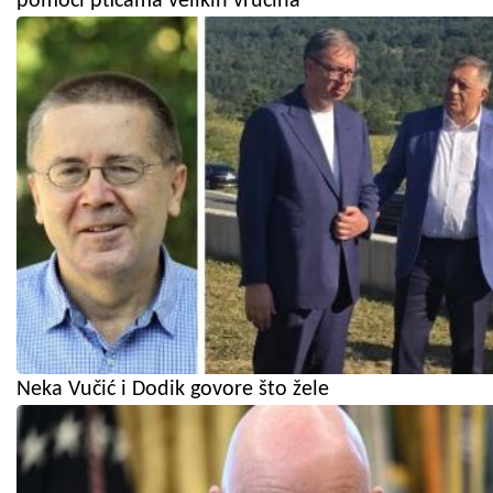
pomoći pticama velikih vrućina
Neka Vučić i Dodik govore što žele