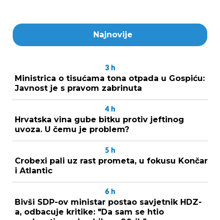
Najnovije
3
h
Ministrica o tisućama tona otpada u Gospiću:
Javnost je s pravom zabrinuta
4
h
Hrvatska vina gube bitku protiv jeftinog
uvoza. U čemu je problem?
5
h
Crobexi pali uz rast prometa, u fokusu Končar
i Atlantic
6
h
Bivši SDP-ov ministar postao savjetnik HDZ-
a, odbacuje kritike: "Da sam se htio