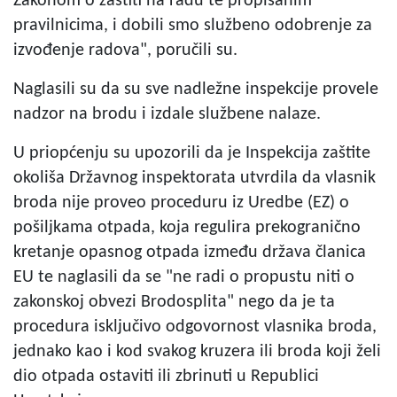
Zakonom o zaštiti na radu te propisanim
pravilnicima, i dobili smo službeno odobrenje za
izvođenje radova", poručili su.
Naglasili su da su sve nadležne inspekcije provele
nadzor na brodu i izdale službene nalaze.
U priopćenju su upozorili da je Inspekcija zaštite
okoliša Državnog inspektorata utvrdila da vlasnik
broda nije proveo proceduru iz Uredbe (EZ) o
pošiljkama otpada, koja regulira prekogranično
kretanje opasnog otpada između država članica
EU te naglasili da se "ne radi o propustu niti o
zakonskoj obvezi Brodosplita" nego da je ta
procedura isključivo odgovornost vlasnika broda,
jednako kao i kod svakog kruzera ili broda koji želi
dio otpada ostaviti ili zbrinuti u Republici