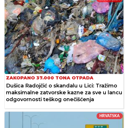
ZAKOPANO 37.000 TONA OTPADA
Dušica Radojčić o skandalu u Lici: Tražimo
maksimalne zatvorske kazne za sve u lancu
odgovornosti teškog onečišćenja
HRVATSKA