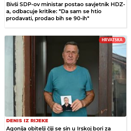
Bivši SDP-ov ministar postao savjetnik HDZ-
a, odbacuje kritike: "Da sam se htio
prodavati, prodao bih se 90-ih"
HRVATSKA
DENIS IZ RIJEKE
Agonija obitelji čiji se sin u Irskoj bori za