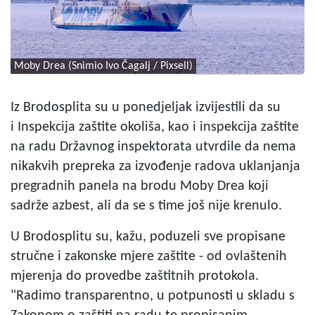
Moby Drea (Snimio Ivo Čagalj / Pixsell)
Iz Brodosplita su u ponedjeljak izvijestili da su
i Inspekcija zaštite okoliša, kao i inspekcija zaštite
na radu Državnog inspektorata utvrdile da nema
nikakvih prepreka za izvođenje radova uklanjanja
pregradnih panela na brodu Moby Drea koji
sadrže azbest, ali da se s time još nije krenulo.
U Brodosplitu su, kažu, poduzeli sve propisane
stručne i zakonske mjere zaštite - od ovlaštenih
mjerenja do provedbe zaštitnih protokola.
"Radimo transparentno, u potpunosti u skladu s