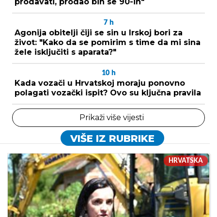
prodavati, prodao bih se 90-ih"
7
h
Agonija obitelji čiji se sin u Irskoj bori za
život: "Kako da se pomirim s time da mi sina
žele isključiti s aparata?"
10
h
Kada vozači u Hrvatskoj moraju ponovno
polagati vozački ispit? Ovo su ključna pravila
Prikaži više vijesti
VIŠE IZ RUBRIKE
HRVATSKA