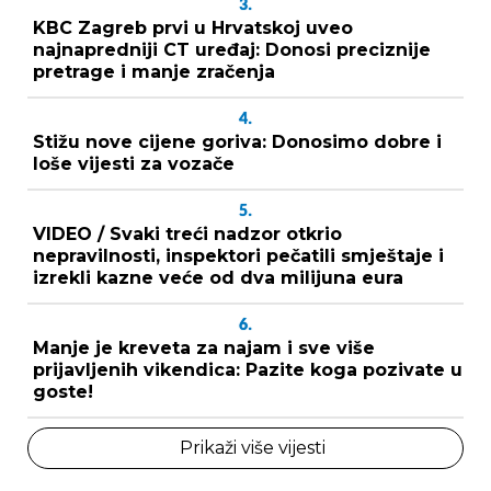
3.
KBC Zagreb prvi u Hrvatskoj uveo
najnapredniji CT uređaj: Donosi preciznije
pretrage i manje zračenja
4.
Stižu nove cijene goriva: Donosimo dobre i
loše vijesti za vozače
5.
VIDEO / Svaki treći nadzor otkrio
nepravilnosti, inspektori pečatili smještaje i
izrekli kazne veće od dva milijuna eura
6.
Manje je kreveta za najam i sve više
prijavljenih vikendica: Pazite koga pozivate u
goste!
Prikaži više vijesti