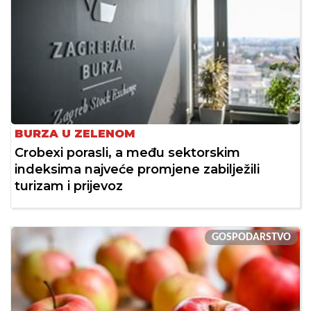
BURZA U ZELENOM
Crobexi porasli, a među sektorskim
indeksima najveće promjene zabilježili
turizam i prijevoz
GOSPODARSTVO