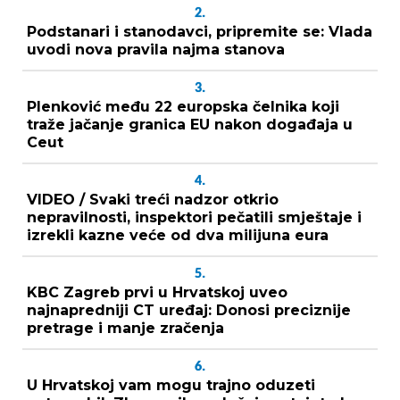
2.
Podstanari i stanodavci, pripremite se: Vlada
uvodi nova pravila najma stanova
3.
Plenković među 22 europska čelnika koji
traže jačanje granica EU nakon događaja u
Ceut
4.
VIDEO / Svaki treći nadzor otkrio
nepravilnosti, inspektori pečatili smještaje i
izrekli kazne veće od dva milijuna eura
5.
KBC Zagreb prvi u Hrvatskoj uveo
najnapredniji CT uređaj: Donosi preciznije
pretrage i manje zračenja
6.
U Hrvatskoj vam mogu trajno oduzeti