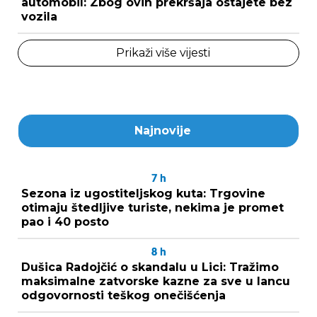
automobil: Zbog ovih prekršaja ostajete bez
vozila
Prikaži više vijesti
Najnovije
7
h
Sezona iz ugostiteljskog kuta: Trgovine
otimaju štedljive turiste, nekima je promet
pao i 40 posto
8
h
Dušica Radojčić o skandalu u Lici: Tražimo
maksimalne zatvorske kazne za sve u lancu
odgovornosti teškog onečišćenja