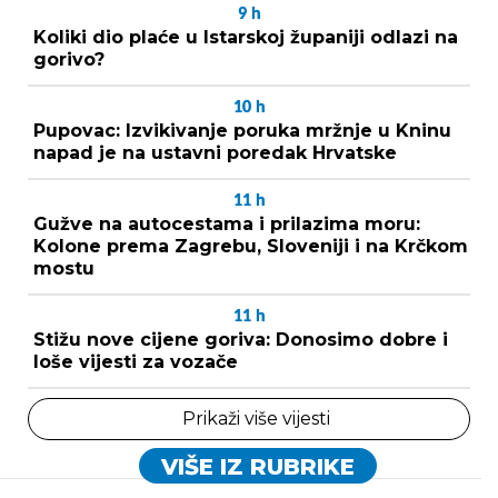
9
h
Koliki dio plaće u Istarskoj županiji odlazi na
gorivo?
10
h
Pupovac: Izvikivanje poruka mržnje u Kninu
napad je na ustavni poredak Hrvatske
11
h
Gužve na autocestama i prilazima moru:
Kolone prema Zagrebu, Sloveniji i na Krčkom
mostu
11
h
Stižu nove cijene goriva: Donosimo dobre i
loše vijesti za vozače
Prikaži više vijesti
VIŠE IZ RUBRIKE