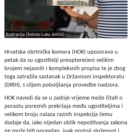
Ilustracija (Snimio Luka Jeličić)
Hrvatska obrtnička komora (HOK) upozorava u
petak da su ugostitelji preopterećeni velikim
brojem nejasnih i kompleksnih propisa te je zbog
toga zatražila sastanak u Državnom inspektoratu
(DIRH), s ciljem poboljšanja provedbe nadzora.
HOK navodi da se u zadnje vrijeme može čitati o
porastu poreznih prekršaja među ugostiteljima i
velikom broju nalaza raznih inspekcija čemu
dodaje da, iako nijedan oblik nepoštivanja zakona
ne može biti opravdan, ipak postoji složenost i