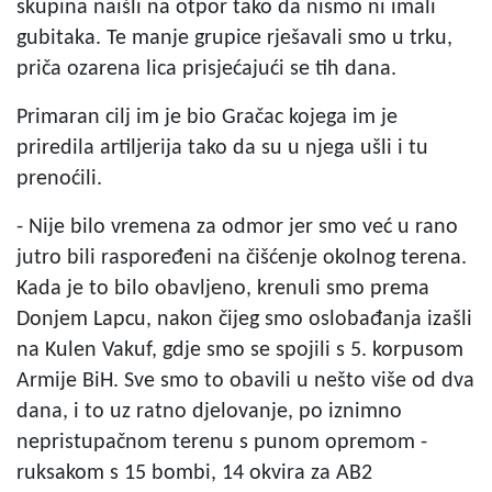
skupina naišli na otpor tako da nismo ni imali
gubitaka. Te manje grupice rješavali smo u trku,
priča ozarena lica prisjećajući se tih dana.
Primaran cilj im je bio Gračac kojega im je
priredila artiljerija tako da su u njega ušli i tu
prenoćili.
- Nije bilo vremena za odmor jer smo već u rano
jutro bili raspoređeni na čišćenje okolnog terena.
Kada je to bilo obavljeno, krenuli smo prema
Donjem Lapcu, nakon čijeg smo oslobađanja izašli
na Kulen Vakuf, gdje smo se spojili s 5. korpusom
Armije BiH. Sve smo to obavili u nešto više od dva
dana, i to uz ratno djelovanje, po iznimno
nepristupačnom terenu s punom opremom -
ruksakom s 15 bombi, 14 okvira za AB2