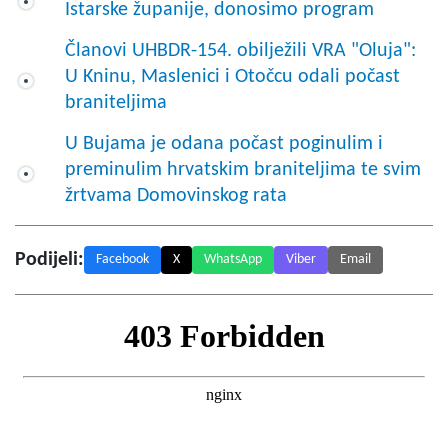
Istarske županije, donosimo program
Članovi UHBDR-154. obilježili VRA "Oluja":
U Kninu, Maslenici i Otočcu odali počast
braniteljima
U Bujama je odana počast poginulim i
preminulim hrvatskim braniteljima te svim
žrtvama Domovinskog rata
Podijeli:
Facebook
X
WhatsApp
Viber
Email