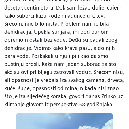
glavom u stijenu. Na kacigi je ostala rupa od
desetak centimetara. Dok sam ležao dolje, čujem
kako suborci kažu »ode mladunče u k...c«.
Srećom, nije bilo ništa. Problem nam je bila i
dehidracija. Upekla sunjara, mi pod punom
opremom ostali bez vode. Dečki su padali zbog
dehidracije. Vidimo kako krave pasu, a do njih
bara vode. Poskakali u nju i pili kao da smo
pustinju prošli. Kaže nam jedan suborac »a što
ako su ovi pri bijegu zatrovali vodu«. Srećom nisu,
ali opasnost je vrebala iza svakog kamena, drveta,
kuće, šupe, opasnosti od mina, nikada nisi znao
što je iza sljedećeg koraka, govori danas Zrinko uz
klimanje glavom iz perspektive 53-godišnjaka.