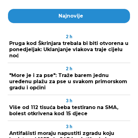
Najnovije
2
h
Pruga kod Škrinjara trebala bi biti otvorena u
ponedjeljak: Uklanjanje vlakova traje cijelu
noć
2
h
"More je i za pse": Traže barem jednu
uređenu plažu za pse u svakom primorskom
gradu i općini
3
h
Više od 112 tisuća beba testirano na SMA,
bolest otkrivena kod 15 djece
3
h
Antifašisti moraju napustiti zgradu koju