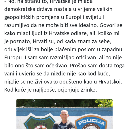
- No, na stranu to, Hrvatska je mlada
demokratska država nastala u vrijeme velikih
geopolitičkih promjena u Europi i svijetu i
razumljivo da ne može biti sve idealno. Govori se
kako mladi ljudi iz Hrvatske odlaze, ali, koliko mi
je poznato, Hrvati su, od kada znam za sebe,
oduvijek išli za bolje plaćenim poslom u zapadnu
Europu. I sam sam razmišljao otići van, ali to nije
bilo ono što sam očekivao. Prošao sam dosta toga
vani i uvjerio se da nigdje nije kao kod kuće,
nigdje se ne živi ovako opušteno kao u Hrvatskoj.
Kod kuće je najljepše, ocjenjuje Zrinko.