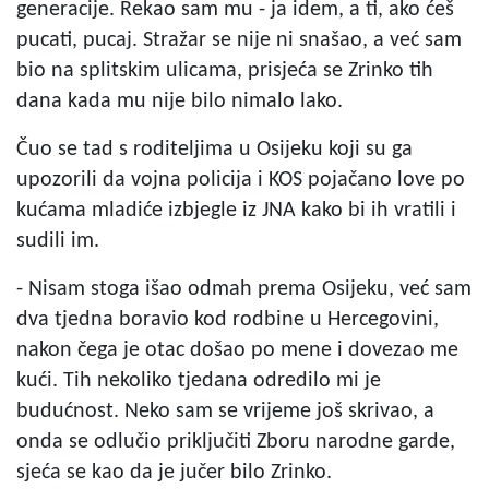
generacije. Rekao sam mu - ja idem, a ti, ako ćeš
pucati, pucaj. Stražar se nije ni snašao, a već sam
bio na splitskim ulicama, prisjeća se Zrinko tih
dana kada mu nije bilo nimalo lako.
Čuo se tad s roditeljima u Osijeku koji su ga
upozorili da vojna policija i KOS pojačano love po
kućama mladiće izbjegle iz JNA kako bi ih vratili i
sudili im.
- Nisam stoga išao odmah prema Osijeku, već sam
dva tjedna boravio kod rodbine u Hercegovini,
nakon čega je otac došao po mene i dovezao me
kući. Tih nekoliko tjedana odredilo mi je
budućnost. Neko sam se vrijeme još skrivao, a
onda se odlučio priključiti Zboru narodne garde,
sjeća se kao da je jučer bilo Zrinko.