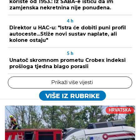
koriste od 1953.: Iz SABA-e ističu da im
zamjenska nekretnina nije ponuđena.
4
h
Direktor u HAC-u: "Istra će dobiti puni profil
autoceste...Stiže novi sustav naplate, ali
kolone ostaju"
5
h
Unatoč skromnom prometu Crobex indeksi
prošloga tjedna blago porasli
Prikaži više vijesti
VIŠE IZ RUBRIKE
HRVATSKA