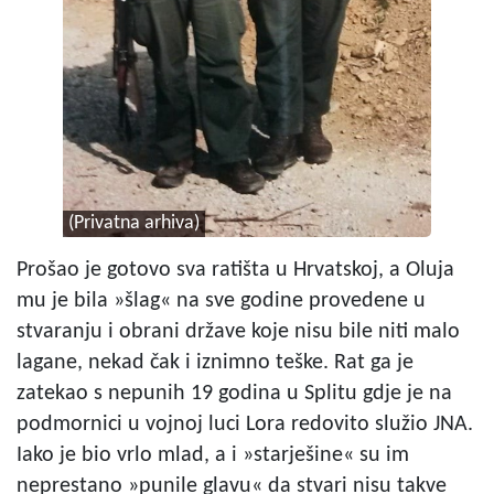
(Privatna arhiva)
Prošao je gotovo sva ratišta u Hrvatskoj, a Oluja
mu je bila »šlag« na sve godine provedene u
stvaranju i obrani države koje nisu bile niti malo
lagane, nekad čak i iznimno teške. Rat ga je
zatekao s nepunih 19 godina u Splitu gdje je na
podmornici u vojnoj luci Lora redovito služio JNA.
Iako je bio vrlo mlad, a i »starješine« su im
neprestano »punile glavu« da stvari nisu takve