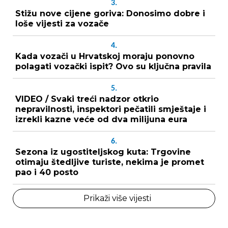
3.
Stižu nove cijene goriva: Donosimo dobre i
loše vijesti za vozače
4.
Kada vozači u Hrvatskoj moraju ponovno
polagati vozački ispit? Ovo su ključna pravila
5.
VIDEO / Svaki treći nadzor otkrio
nepravilnosti, inspektori pečatili smještaje i
izrekli kazne veće od dva milijuna eura
6.
Sezona iz ugostiteljskog kuta: Trgovine
otimaju štedljive turiste, nekima je promet
pao i 40 posto
Prikaži više vijesti