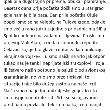
ipak bila dugotrajna priprema, obuka i planiranje.
Desetak dana prije početka došli smo u Starigrad
gdje nam je bila baza. Dan prije početka Oluje
popeli smo se na Velebit, na Tulove grede, odakle
smo već u rano jutro zajedno s pripadnicima SJP-a
Split krenuli prema zadanim ciljevima. Prošli smo
prijevoj Mali Alan, a onda oslobodili i repetitor
Ćelavac, koji je bio glavni centar za komunikaciju
»krajinske vojske«. Tu smo naišli na vrlo jak otpor,
tukao nas je tenk i neprijateljski zrakoplovi. Troje
ili četvero naših potpuno je oglušilo od avionskog
granatiranja, no vrlo smo brzo rješavali te
situacije i nije bilo dužeg zastoja na našoj crti.
Naišli smo i na jedno mitraljesko gnijezdo i to
smo uspjeli neutralizirati. Srbi su se uglavnom
pred nama povlačili i tek smo na koji čep manjih