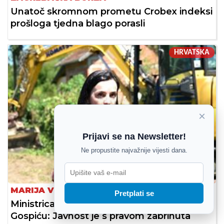
Unatoč skromnom prometu Crobex indeksi
prošloga tjedna blago porasli
HRVATSKA
×
Prijavi se na Newsletter!
Ne propustite najvažnije vijesti dana.
MARIJA VUČKOVIĆ
Pretplati se
Ministrica o tisućama tona otpada u
Gospiću: Javnost je s pravom zabrinuta