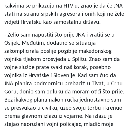
kakvima se prikazuju na HTV-u, znao je da će JNA
stati na stranu srpskih agresora i onih koji ne žele
vidjeti Hrvatsku kao samostalnu državu.
- Želio sam napustiti što prije JNA i vratiti se u
Osijek. Međutim, dodatno se situacija
zakomplicirala poslije pogibije makedonskog
vojnika tijekom prosvjeda u Splitu. Znao sam da
vojne službe prate svaki naš korak, posebno
vojnika iz Hrvatske i Slovenije. Kad sam čuo da
JNA planira podmornicu prebaciti u Tivat, u Crnu
Goru, donio sam odluku da moram otići što prije.
Bez ikakvog plana nakon ručka jednostavno sam
se presvukao u civilku, uzeo svoju torbu i krenuo
prema glavnom izlazu iz vojarne. Na izlazu je
stajao naoružani vojni policajac, mladić moje