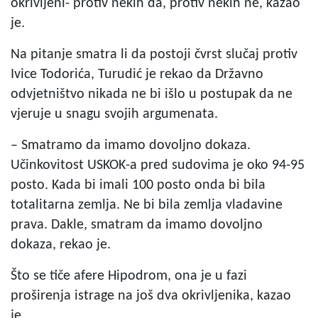
okrivljeni- protiv nekih da, protiv nekih ne, kazao
je.
Na pitanje smatra li da postoji čvrst slučaj protiv
Ivice Todorića, Turudić je rekao da Državno
odvjetništvo nikada ne bi išlo u postupak da ne
vjeruje u snagu svojih argumenata.
– Smatramo da imamo dovoljno dokaza.
Učinkovitost USKOK-a pred sudovima je oko 94-95
posto. Kada bi imali 100 posto onda bi bila
totalitarna zemlja. Ne bi bila zemlja vladavine
prava. Dakle, smatram da imamo dovoljno
dokaza, rekao je.
Što se tiče afere Hipodrom, ona je u fazi
proširenja istrage na još dva okrivljenika, kazao
je.