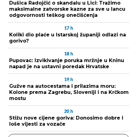
Dušica Radojčić o skandalu u Lici: Tražimo
maksimalne zatvorske kazne za sve u lancu
odgovornosti teškog onečišćenja
17
h
Koliki dio plaće u Istarskoj županiji odlazi na
gorivo?
18
h
Pupovac: Izvikivanje poruka mržnje u Kninu
napad je na ustavni poredak Hrvatske
19
h
Gužve na autocestama i prilazima moru:
Kolone prema Zagrebu, Sloveniji i na Krčkom
mostu
20
h
Stižu nove cijene goriva: Donosimo dobre i
loše vijesti za vozače