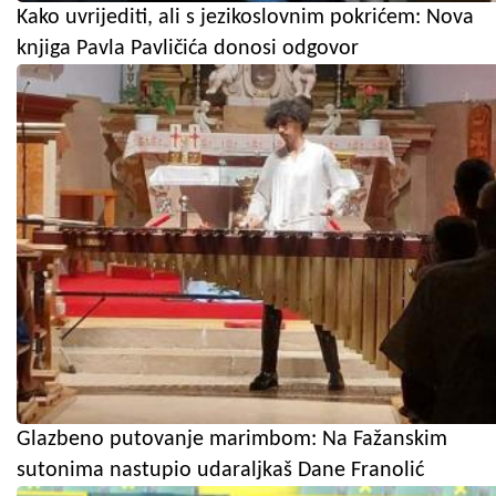
Kako uvrijediti, ali s jezikoslovnim pokrićem: Nova
knjiga Pavla Pavličića donosi odgovor
Glazbeno putovanje marimbom: Na Fažanskim
sutonima nastupio udaraljkaš Dane Franolić