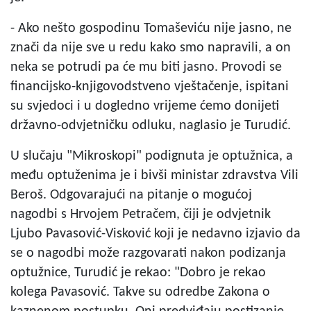
- Ako nešto gospodinu Tomaševiću nije jasno, ne
znači da nije sve u redu kako smo napravili, a on
neka se potrudi pa će mu biti jasno. Provodi se
financijsko-knjigovodstveno vještačenje, ispitani
su svjedoci i u dogledno vrijeme ćemo donijeti
državno-odvjetničku odluku, naglasio je Turudić.
U slučaju "Mikroskopi" podignuta je optužnica, a
među optuženima je i bivši ministar zdravstva Vili
Beroš. Odgovarajući na pitanje o mogućoj
nagodbi s Hrvojem Petračem, čiji je odvjetnik
Ljubo Pavasović-Visković koji je nedavno izjavio da
se o nagodbi može razgovarati nakon podizanja
optužnice, Turudić je rekao: "Dobro je rekao
kolega Pavasović. Takve su odredbe Zakona o