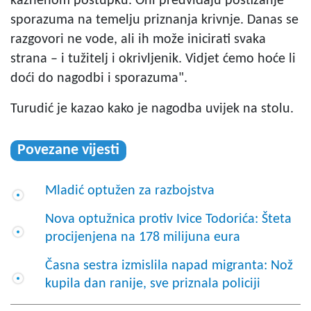
kaznenom postupku. Oni predviđaju postizanje
sporazuma na temelju priznanja krivnje. Danas se
razgovori ne vode, ali ih može inicirati svaka
strana – i tužitelj i okrivljenik. Vidjet ćemo hoće li
doći do nagodbi i sporazuma".
Turudić je kazao kako je nagodba uvijek na stolu.
Povezane vijesti
Mladić optužen za razbojstva
Nova optužnica protiv Ivice Todorića: Šteta
procijenjena na 178 milijuna eura
Časna sestra izmislila napad migranta: Nož
kupila dan ranije, sve priznala policiji