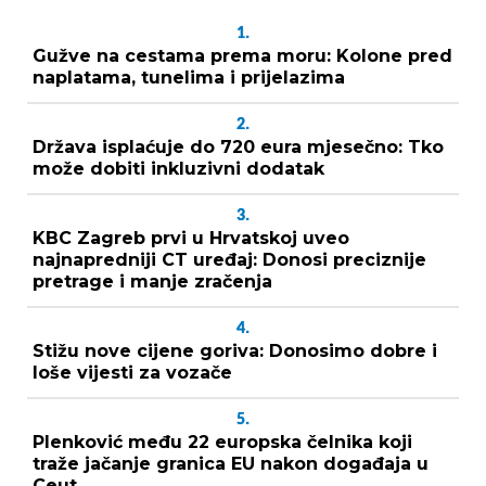
1.
Gužve na cestama prema moru: Kolone pred
naplatama, tunelima i prijelazima
2.
Država isplaćuje do 720 eura mjesečno: Tko
može dobiti inkluzivni dodatak
3.
KBC Zagreb prvi u Hrvatskoj uveo
najnapredniji CT uređaj: Donosi preciznije
pretrage i manje zračenja
4.
Stižu nove cijene goriva: Donosimo dobre i
loše vijesti za vozače
5.
Plenković među 22 europska čelnika koji
traže jačanje granica EU nakon događaja u
Ceut