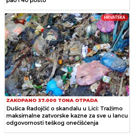
pao i 40 posto
HRVATSKA
ZAKOPANO 37.000 TONA OTPADA
Dušica Radojčić o skandalu u Lici: Tražimo
maksimalne zatvorske kazne za sve u lancu
odgovornosti teškog onečišćenja