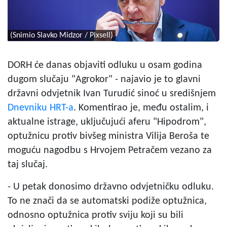
(Snimio Slavko Midzor / Pixsell)
DORH će danas objaviti odluku u osam godina
dugom slučaju "Agrokor" - najavio je to glavni
državni odvjetnik Ivan Turudić sinoć u središnjem
Dnevniku HRT-a
. Komentirao je, među ostalim, i
aktualne istrage, uključujući aferu "Hipodrom",
optužnicu protiv bivšeg ministra Vilija Beroša te
moguću nagodbu s Hrvojem Petračem vezano za
taj slučaj.
- U petak donosimo državno odvjetničku odluku.
To ne znači da se automatski podiže optužnica,
odnosno optužnica protiv sviju koji su bili