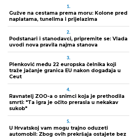
1.
Gužve na cestama prema moru: Kolone pred
naplatama, tunelima i prijelazima
2.
Podstanari i stanodavci, pripremite se: Vlada
uvodi nova pravila najma stanova
3.
Plenković među 22 europska čelnika koji
traže jačanje granica EU nakon događaja u
Ceut
4.
Ravnatelj ZOO-a o snimci koja je prethodila
smrti: "Ta igra je očito prerasla u nekakav
sukob"
5.
U Hrvatskoj vam mogu trajno oduzeti
automobil: Zbog ovih prekršaja ostajete bez