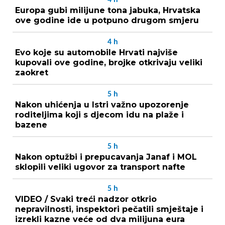
Europa gubi milijune tona jabuka, Hrvatska
ove godine ide u potpuno drugom smjeru
4
h
Evo koje su automobile Hrvati najviše
kupovali ove godine, brojke otkrivaju veliki
zaokret
5
h
Nakon uhićenja u Istri važno upozorenje
roditeljima koji s djecom idu na plaže i
bazene
5
h
Nakon optužbi i prepucavanja Janaf i MOL
sklopili veliki ugovor za transport nafte
5
h
VIDEO / Svaki treći nadzor otkrio
nepravilnosti, inspektori pečatili smještaje i
izrekli kazne veće od dva milijuna eura