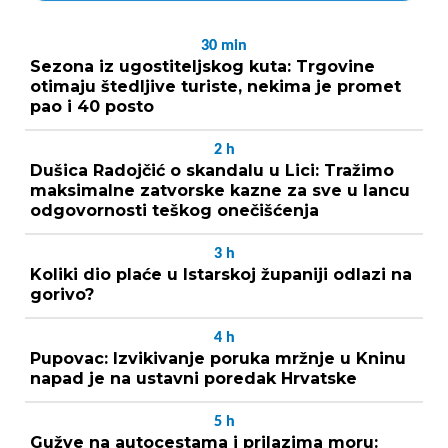
30
min
Sezona iz ugostiteljskog kuta: Trgovine
otimaju štedljive turiste, nekima je promet
pao i 40 posto
2
h
Dušica Radojčić o skandalu u Lici: Tražimo
maksimalne zatvorske kazne za sve u lancu
odgovornosti teškog onečišćenja
3
h
Koliki dio plaće u Istarskoj županiji odlazi na
gorivo?
4
h
Pupovac: Izvikivanje poruka mržnje u Kninu
napad je na ustavni poredak Hrvatske
5
h
Gužve na autocestama i prilazima moru: