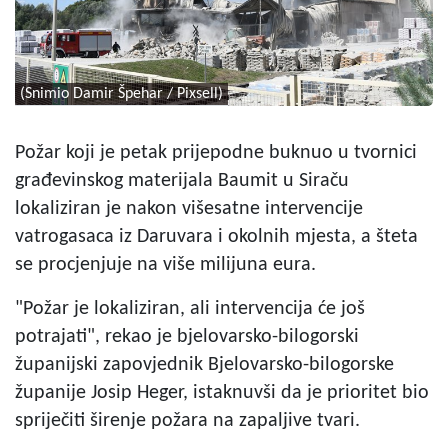
(Snimio Damir Špehar / Pixsell)
Požar koji je petak prijepodne buknuo u tvornici
građevinskog materijala Baumit u Siraču
lokaliziran je nakon višesatne intervencije
vatrogasaca iz Daruvara i okolnih mjesta, a šteta
se procjenjuje na više milijuna eura.
"Požar je lokaliziran, ali intervencija će još
potrajati", rekao je bjelovarsko-bilogorski
županijski zapovjednik Bjelovarsko-bilogorske
županije Josip Heger, istaknuvši da je prioritet bio
spriječiti širenje požara na zapaljive tvari.